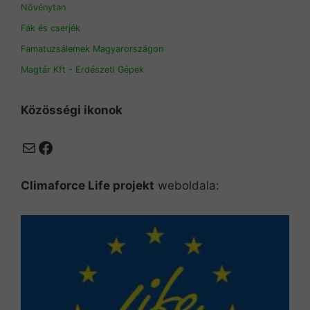
Növénytan
Fák és cserjék
Famatuzsálemek Magyarországon
Magtár Kft - Erdészeti Gépek
Közösségi ikonok
Mail
Facebook
Climaforce Life projekt
weboldala: