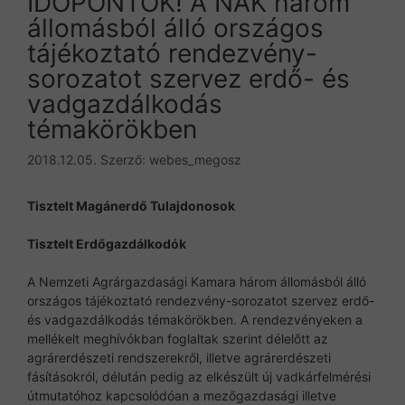
IDŐPONTOK! A NAK három
állomásból álló országos
tájékoztató rendezvény-
sorozatot szervez erdő- és
vadgazdálkodás
témakörökben
2018.12.05.
Szerző:
webes_megosz
Tisztelt Magánerdő Tulajdonosok
Tisztelt Erdőgazdálkodók
A Nemzeti Agrárgazdasági Kamara három állomásból álló
országos tájékoztató rendezvény-sorozatot szervez erdő-
és vadgazdálkodás témakörökben. A rendezvényeken a
mellékelt meghívókban foglaltak szerint délelőtt az
agrárerdészeti rendszerekről, illetve agrárerdészeti
fásításokról, délután pedig az elkészült új vadkárfelmérési
útmutatóhoz kapcsolódóan a mezőgazdasági illetve