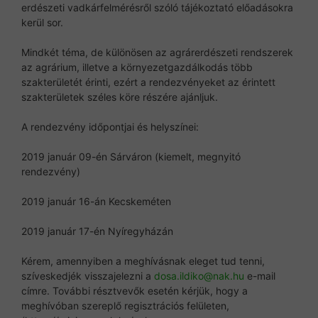
erdészeti vadkárfelmérésről szóló tájékoztató előadásokra
kerül sor.
Mindkét téma, de különösen az agrárerdészeti rendszerek
az agrárium, illetve a környezetgazdálkodás több
szakterületét érinti, ezért a rendezvényeket az érintett
szakterületek széles köre részére ajánljuk.
A rendezvény időpontjai és helyszínei:
2019 január 09-én Sárváron (kiemelt, megnyitó
rendezvény)
2019 január 16-án Kecskeméten
2019 január 17-én Nyíregyházán
Kérem, amennyiben a meghívásnak eleget tud tenni,
szíveskedjék visszajelezni a
dosa.ildiko@nak.hu
e-mail
címre. További résztvevők esetén kérjük, hogy a
meghívóban szereplő regisztrációs felületen,