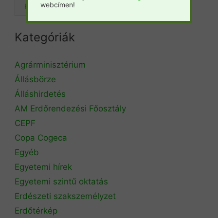
webcímen!
Kategóriák
Agrárminisztérium
Állásbörze
Álláshirdetés
AM Erdőrendezési Főosztály
CEPF
Copa Cogeca
Egyéb
Egyetemi hírek
Egyetemi szintű oktatás
Erdészeti szakszemélyzet
Erdőtérkép