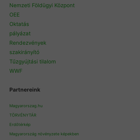
Nemzeti Földügyi Központ
OEE
Oktatás
pályázat
Rendezvények
szakirányító
Tűzgyújtási tilalom
WWF
Partnereink
Magyarorszag.hu
TÖRVÉNYTÁR
Erdőtérkép
Magyarország növényzete képekben