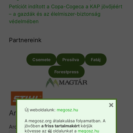
Petíciót indított a Copa-Cogeca a KAP jövőjéért
– a gazdák és az élelmiszer-biztonság
védelmében
Partnereink
Csemete
Prosilva
Fatáj
Forestpress
×
Új weboldalunk:
megosz.hu
Archívum
A megosz.org átalakulása folyamatban. A
jövőben
a friss tartalmakért
kérjük
Archívum
kövesse az
új
oldalunkat a
megosz.hu