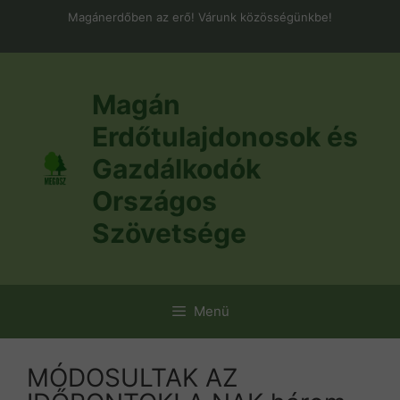
Kilépés
Magánerdőben az erő! Várunk közösségünkbe!
a
tartalomba
Magán
Erdőtulajdonosok és
Gazdálkodók
Országos
Szövetsége
Menü
MÓDOSULTAK AZ