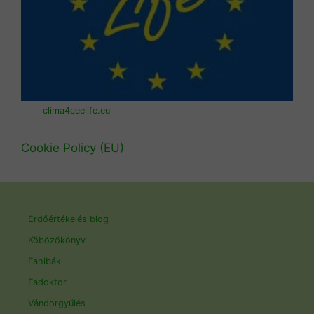
clima4ceelife.eu
Cookie Policy (EU)
Erdőértékelés blog
Köbözőkönyv
Fahibák
Fadoktor
Vándorgyűlés