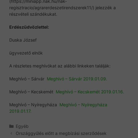
(https://miniapp.nak.hu/nak-
regisztracio/agrarerdeszetirendszerek11/) jelezzék a
részvételi szándékukat.
Erdészüdvözlettel:
Duska József
ügyvezető elnök
A részletes meghívókat az alábbi linkeken találják:
Meghívó – Sárvár
Meghívó – Sárvár 2019.01.09.
Meghívó – Kecskemét
Meghívó – Kecskemét 2019.01.16.
Meghívó – Nyíregyháza
Meghívó – Nyíregyháza
2019.01.17.
Kategória
Egyéb
Országgyűlés előtt a megbízási szerződések