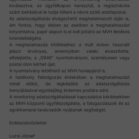
kiválasztva, az ügyfélkapun keresztül, a regisztrációs
szám beírásával le tudja tölteni a névre szóló adatlapokat.
Az adatszolgáltatás elvégezhető meghatalmazott útján is,
ám fontos, hogy ebben az esetben a meghatalmazást
kinyomtatva, papír alapon is el kell juttatni az MVH illetékes
kirendeltségére.
A meghatalmazás kitöltéséhez a múlt évben használt
jelszó érvényes, amennyiben valaki elveszítette,
elfelejtette, a „G946” nyomtatványon, személyesen vagy
postai úton kérhet újat.
A nyomtatvány letölthető az MVH honlapjáról is.
A hatékony feldolgozás érdekében a meghatalmazást
minél előbb, de legkésőbb az adatszolgáltatás
benyújtásával egyidejűleg érdemes postára adni.
A monitoring adatszolgáltatással kapcsolatos kérdésekben
az MVH központi ügyfélszolgálata, a falugazdászok és az
agrárkamarai tanácsadók nyújtanak segítséget.
Erdészüdvözlettel:
Luzsi József