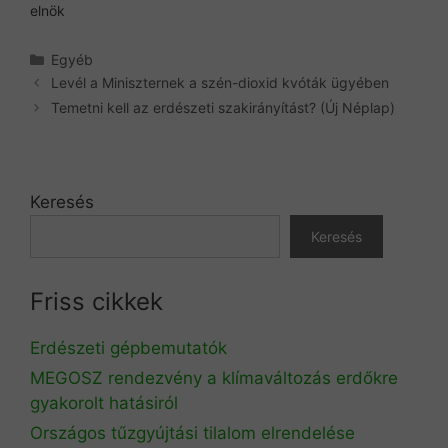
elnök
Kategória
Egyéb
Levél a Miniszternek a szén-dioxid kvóták ügyében
Temetni kell az erdészeti szakirányítást? (Új Néplap)
Keresés
Keresés
Friss cikkek
Erdészeti gépbemutatók
MEGOSZ rendezvény a klímaváltozás erdőkre
gyakorolt hatásiról
Országos tűzgyújtási tilalom elrendelése