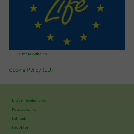
clima4ceelife.eu
Cookie Policy (EU)
Erdőértékelés blog
Köbözőkönyv
Fahibák
Fadoktor