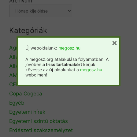
Archívum
Kategóriák
×
Agrárminisztérium
Új weboldalunk:
megosz.hu
Állásbörze
A megosz.org átalakulása folyamatban. A
jövőben
a friss tartalmakért
kérjük
Álláshirdetés
kövesse az
új
oldalunkat a
megosz.hu
AM Erdőrendezési Főosztály
webcímen!
CEPF
Copa Cogeca
Egyéb
Egyetemi hírek
Egyetemi szintű oktatás
Erdészeti szakszemélyzet