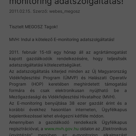
monitoring adatszolgáltatás!
2011.02.15.
Szerző:
webes_megosz
Tisztelt MEGOSZ Tagok!
MVH: Indul a kötelező E-monitoring adatszolgáltatás!
2011. február 15-től egy hónap áll az agrártámogatást
kapott gazdálkodók rendelkezésére, hogy teljesítsék
adatszolgáltatási kötelezettségüket.
Az adatszolgáltatás kiterjed minden az Új Magyarország
Vidékfejlesztési Program (ÚMVP) és Halászati Operatív
Program (HOP) keretében meghirdetett támogatási
formára és csak elektronikusan nyújtható be a
Mezőgazdasági és Vidékfejlesztési Hivatalhoz (MVH).
Az E-monitoring benyújtása 38 ezer gazdát érint és a
korábbi évekhez hasonlóan interneten, Ügyfélkapus
bejelentkezéssel lehet elvégezni kétféle módon.
Amennyiben a gazdálkodó rendelkezik Ügyfélkapus
regisztrációval, a
www.mvh.gov.hu
oldalon az „Elektronikus
ügyintézés” menüben az e-monitoring alkalmazást