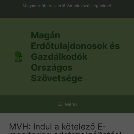
Kilépés
Magánerdőben az erő! Várunk közösségünkbe!
a
tartalomba
Magán
Erdőtulajdonosok és
Gazdálkodók
Országos
Szövetsége
Menü
MVH: Indul a kötelező E-