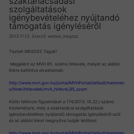
szaktanácsadási
szolgáltatások
igénybevételéhez nyújtandó
támogatás igényléséről
2013.11.13.
Szerző:
webes_megosz
Tisztelt MEGOSZ Tagok!
Megjelent az MVH 85. számú hírlevele, melyet az alábbi
linkre kattintva olvashatnak:
http://www.mvh.gov.hu/portal/MVHPortal/default/mainmen
u/hirek/hirlevelek/mvh_hirlevel_85_szam
Külön felhívom figyelmüket a 174/2013. (X.22.) számú
közleményre, mely a szaktanácsi szolgáltatások
igénybevételéhez nyújtandó támogatás igényléséről szól
és az alábbi linket megnyitva tudják letölteni:
http://www.mvh.gov.hu/portal/MVHPortal/default/mainmen