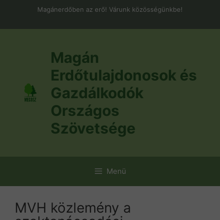
Kilépés
Magánerdőben az erő! Várunk közösségünkbe!
a
tartalomba
Magán
Erdőtulajdonosok és
Gazdálkodók
Országos
Szövetsége
Menü
MVH közlemény a