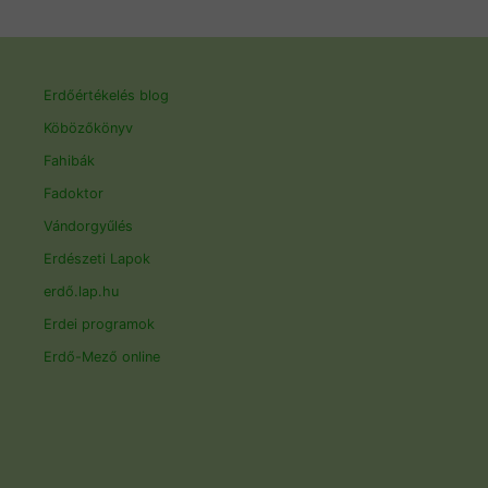
Erdőértékelés blog
Köbözőkönyv
Fahibák
Fadoktor
Vándorgyűlés
Erdészeti Lapok
erdő.lap.hu
Erdei programok
Erdő-Mező online