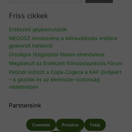
Friss cikkek
Erdészeti gépbemutatók
MEGOSZ rendezvény a klímaváltozás erdőkre
gyakorolt hatásiról
Országos tűzgyújtási tilalom elrendelése
Megalakult az Erdészeti Klímaadaptációs Fórum
Petíciót indított a Copa-Cogeca a KAP jövőjéért
– a gazdák és az élelmiszer-biztonság
védelmében
Partnereink
Csemete
Prosilva
Fatáj