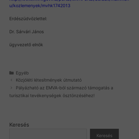
u/kozlemenyek/mvhk1742013
Erdészüdvözlettel:
Dr. Sárvári János
ügyvezető elnök
Kategória
Egyéb
Közjóléti létesítmények útmutató
Pályázható az EMVA-ból származó támogatás a
turisztikai tevékenységek ösztönzéséhez!
Keresés
Keresés