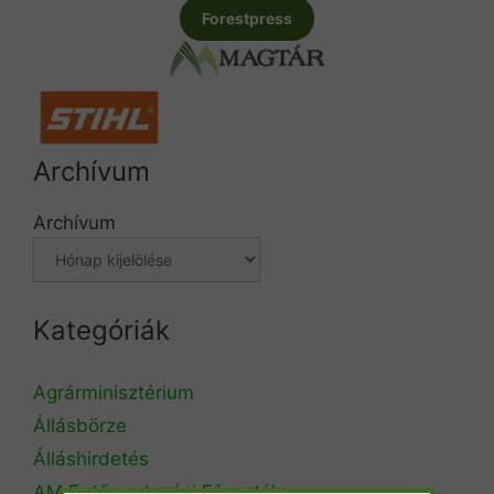
Forestpress
Archívum
Archívum
Kategóriák
Agrárminisztérium
Állásbörze
Álláshirdetés
AM Erdőrendezési Főosztály