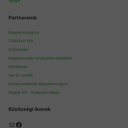
WWF
Partnereink
Magyarorszag.hu
TÖRVÉNYTÁR
Erdőtérkép
Magyarország növényzete képekben
Növénytan
Fák és cserjék
Famatuzsálemek Magyarországon
Magtár Kft - Erdészeti Gépek
Közösségi ikonok
Mail
Facebook