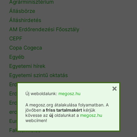
Agrárminisztérium
Állásbörze
Álláshirdetés
AM Erdőrendezési Főosztály
CEPF
Copa Cogeca
Egyéb
Egyetemi hírek
Egyetemi szintű oktatás
Erdészeti szakszemélyzet
×
Erdőtérkép
Új weboldalunk:
megosz.hu
Erdőtörvény
A megosz.org átalakulása folyamatban. A
jövőben
a friss tartalmakért
kérjük
erdőtűz
kövesse az
új
oldalunkat a
megosz.hu
webcímen!
Európai Unió
Fakitermelés