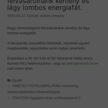
felvásárolnánk kemény és
lágy lombos energiafát.
2010.02.22.
Szerző:
webes_megosz
Nagy mennyiségben felvásárolnánk kemény és lágy
lombos energiafát.
A felvásárlás, beszállítás feltételeit, részleteit egyéni
megbeszélés, egyeztetés során tudjuk ismertetni.
Érdeklődni a 06-30-540-6750 (Molnárné Vitális Anikó,
Nanorb Kft.) telefonszámon, vagy az
aniko@nanorb.hu
e-
mail címen lehet.
Kategória
Egyéb
ISMÉTELT FIGYELEMFELHÍVÁS monitoring
adatszolgáltatási kötelezettségre
FONTOS!!! legújabb hírek a kifizetésekről 2