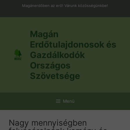
Kilépés
Magánerdőben az erő! Várunk közösségünkbe!
a
tartalomba
Magán
Erdőtulajdonosok és
Gazdálkodók
Országos
Szövetsége
Menü
Nagy mennyiségben