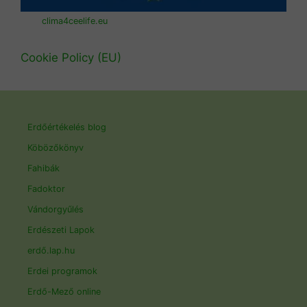
clima4ceelife.eu
Cookie Policy (EU)
Erdőértékelés blog
Köbözőkönyv
Fahibák
Fadoktor
Vándorgyűlés
Erdészeti Lapok
erdő.lap.hu
Erdei programok
Erdő-Mező online