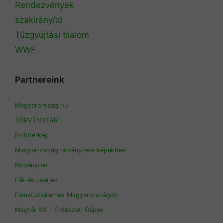
Rendezvények
szakirányító
Tűzgyújtási tilalom
WWF
Partnereink
Magyarorszag.hu
TÖRVÉNYTÁR
Erdőtérkép
Magyarország növényzete képekben
Növénytan
Fák és cserjék
Famatuzsálemek Magyarországon
Magtár Kft - Erdészeti Gépek