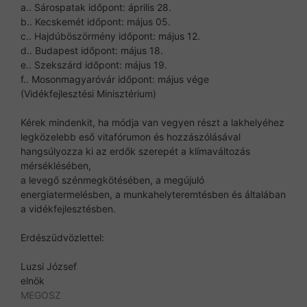
a.. Sárospatak időpont: április 28.
b.. Kecskemét időpont: május 05.
c.. Hajdúböszörmény időpont: május 12.
d.. Budapest időpont: május 18.
e.. Szekszárd időpont: május 19.
f.. Mosonmagyaróvár időpont: május vége
(Vidékfejlesztési Minisztérium)
Kérek mindenkit, ha módja van vegyen részt a lakhelyéhez
legközelebb eső vitafórumon és hozzászólásával
hangsúlyozza ki az erdők szerepét a klímaváltozás
mérséklésében,
a levegő szénmegkötésében, a megújuló
energiatermelésben, a munkahelyteremtésben és általában
a vidékfejlesztésben.
Erdészüdvözlettel:
Luzsi József
elnök
MEGOSZ