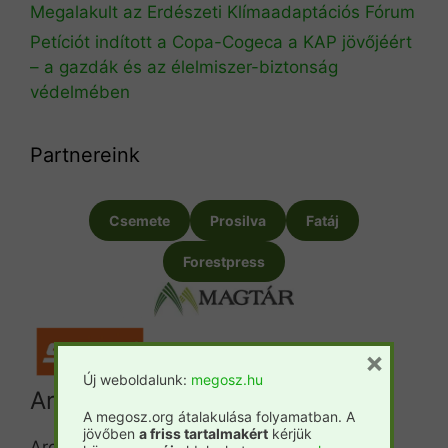
Megalakult az Erdészeti Klímaadaptációs Fórum
Petíciót indított a Copa-Cogeca a KAP jövőjéért
– a gazdák és az élelmiszer-biztonság
védelmében
Partnereink
Csemete
Prosilva
Fatáj
Forestpress
×
Új weboldalunk:
megosz.hu
Archívum
A megosz.org átalakulása folyamatban. A
jövőben
a friss tartalmakért
kérjük
Archívum