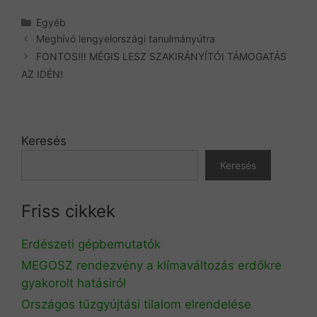
Kategória
Egyéb
Meghívó lengyelországi tanulmányútra
FONTOS!!! MÉGIS LESZ SZAKIRÁNYÍTÓI TÁMOGATÁS
AZ IDÉN!
Keresés
Keresés
Friss cikkek
Erdészeti gépbemutatók
MEGOSZ rendezvény a klímaváltozás erdőkre
gyakorolt hatásiról
Országos tűzgyújtási tilalom elrendelése