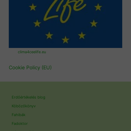
clima4ceelife.eu
Cookie Policy (EU)
Erdőértékelés blog
Köbözőkönyv
Fahibák
Fadoktor