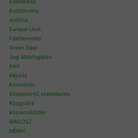
Erdőtérkép
Erdőtörvény
erdőtűz
Európai Unió
Fakitermelés
Green Deal
Jogi állásfoglalás
KAP
Képzés
Kinevezés
Középszintű szakképzés
Közgyűlés
Közreműködés
MAGOSZ
NÉBIH