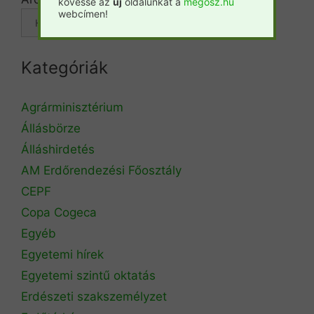
kövesse az
új
oldalunkat a
megosz.hu
webcímen!
Kategóriák
Agrárminisztérium
Állásbörze
Álláshirdetés
AM Erdőrendezési Főosztály
CEPF
Copa Cogeca
Egyéb
Egyetemi hírek
Egyetemi szintű oktatás
Erdészeti szakszemélyzet