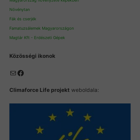
Magyarország növényzete képekben
Növénytan
Fák és cserjék
Famatuzsálemek Magyarországon
Magtár Kft - Erdészeti Gépek
Közösségi ikonok
Mail
Facebook
Climaforce Life projekt
weboldala: