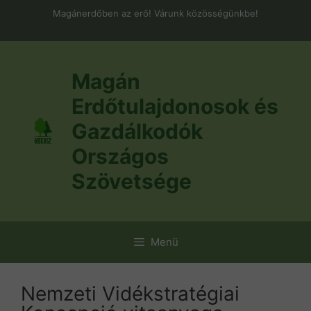
Kilépés
Magánerdőben az erő! Várunk közösségünkbe!
a
tartalomba
Magán
Erdőtulajdonosok és
Gazdálkodók
Országos
Szövetsége
Menü
Nemzeti Vidékstratégiai