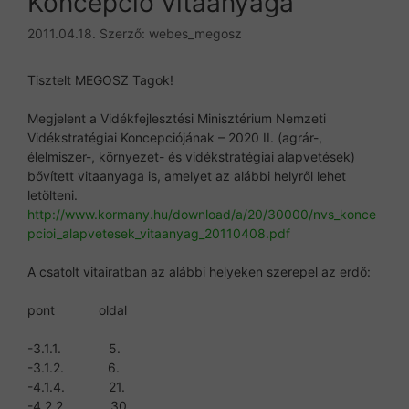
Koncepció vitaanyaga
2011.04.18.
Szerző:
webes_megosz
Tisztelt MEGOSZ Tagok!
Megjelent a Vidékfejlesztési Minisztérium Nemzeti
Vidékstratégiai Koncepciójának – 2020 II. (agrár-,
élelmiszer-, környezet- és vidékstratégiai alapvetések)
bővített vitaanyaga is, amelyet az alábbi helyről lehet
letölteni.
http://www.kormany.hu/download/a/20/30000/nvs_konce
pcioi_alapvetesek_vitaanyag_20110408.pdf
A csatolt vitairatban az alábbi helyeken szerepel az erdő:
pont oldal
-3.1.1. 5.
-3.1.2. 6.
-4.1.4. 21.
-4.2.2. 30.