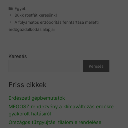
Kategória
Egyéb
Bükk rostfát keresünk!
A folyamatos erdőborítás fenntartása melletti
erdőgazdálkodás alapjai
Keresés
Keresés
Friss cikkek
Erdészeti gépbemutatók
MEGOSZ rendezvény a klímaváltozás erdőkre
gyakorolt hatásiról
Országos tűzgyújtási tilalom elrendelése