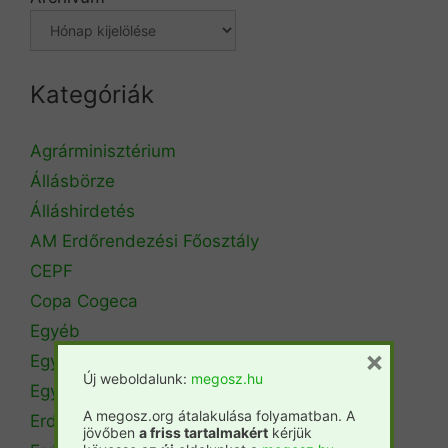
Kategóriák
Agrárminisztérium
Állásbörze
Álláshirdetés
AM Erdőrendezési Főosztály
CEPF
Copa Cogeca
Egyéb
×
Egyetemi hírek
Új weboldalunk:
megosz.hu
Egyetemi szintű oktatás
A megosz.org átalakulása folyamatban. A
Erdészeti szakszemélyzet
jövőben
a friss tartalmakért
kérjük