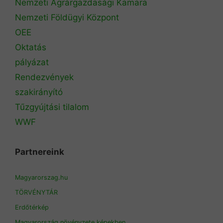
Nemzeti Agrárgazdasági Kamara
Nemzeti Földügyi Központ
OEE
Oktatás
pályázat
Rendezvények
szakirányító
Tűzgyújtási tilalom
WWF
Partnereink
Magyarorszag.hu
TÖRVÉNYTÁR
Erdőtérkép
Magyarország növényzete képekben