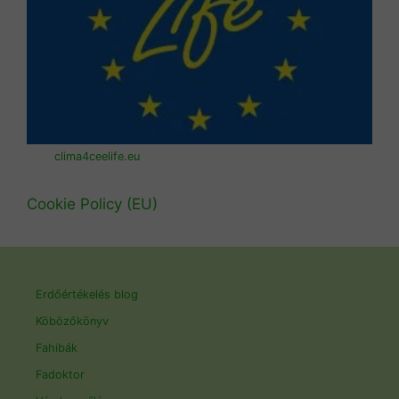
clima4ceelife.eu
Cookie Policy (EU)
Erdőértékelés blog
Köbözőkönyv
Fahibák
Fadoktor