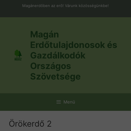
Kilépés
Magánerdőben az erő! Várunk közösségünkbe!
a
tartalomba
Magán
Erdőtulajdonosok és
Gazdálkodók
Országos
Szövetsége
Menü
Örökerdő 2