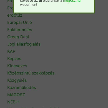
kövesse az
új
oldalunkat a
megosz.hu
Erdőtérkép
webcímen!
Erdőtörvény
erdőtűz
Európai Unió
Fakitermelés
Green Deal
Jogi állásfoglalás
KAP
Képzés
Kinevezés
Középszintű szakképzés
Közgyűlés
Közreműködés
MAGOSZ
NÉBIH