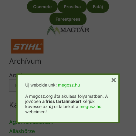
Csemete
Prosilva
Fatáj
Forestpress
Archívum
Archívum
×
Új weboldalunk:
megosz.hu
A megosz.org átalakulása folyamatban. A
jövőben
a friss tartalmakért
kérjük
Kategóriák
kövesse az
új
oldalunkat a
megosz.hu
webcímen!
Agrárminisztérium
Állásbörze