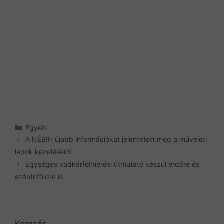
Kategória
Egyéb
A NÉBIH újabb információkat jelentetett meg a műveleti
lapok kezeléséről
Egységes vadkárfelmérési útmutató készül erdőre és
szántóföldre is
Keresés