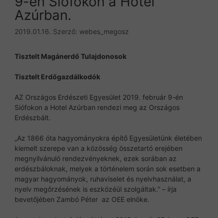
9-én Siófokon a Hotel
Azúrban.
2019.01.16.
Szerző:
webes_megosz
Tisztelt Magánerdő Tulajdonosok
Tisztelt Erdőgazdálkodók
AZ Országos Erdészeti Egyesület 2019. február 9-én
Siófokon a Hotel Azúrban rendezi meg az Országos
Erdészbált.
„Az 1866 óta hagyományokra építő Egyesületünk életében
kiemelt szerepe van a közösség összetartó erejében
megnyilvánuló rendezvényeknek, ezek sorában az
erdészbáloknak, melyek a történelem során sok esetben a
magyar hagyományok, ruhaviselet és nyelvhasználat, a
nyelv megőrzésének is eszközéül szolgáltak.” – írja
bevetőjében Zambó Péter az OEE elnöke.