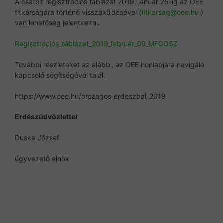
A csatolt regisztrációs táblázat 2019. január 25-ig az OEE
titkárságára történő visszaküldésével (
titkarsag@oee.hu
)
van lehetőség jelentkezni.
Regisztrációs_táblázat_2019_február_09_MEGOSZ
További részleteket az alábbi, az OEE honlapjára navigáló
kapcsoló segítségével talál.
https://www.oee.hu/orszagos_erdeszbal_2019
Erdészüdvözlettel
:
Duska József
ügyvezető elnök