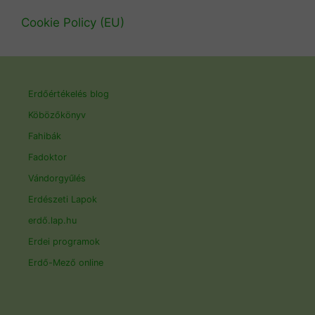
Cookie Policy (EU)
Erdőértékelés blog
Köbözőkönyv
Fahibák
Fadoktor
Vándorgyűlés
Erdészeti Lapok
erdő.lap.hu
Erdei programok
Erdő-Mező online