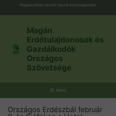
Kilépés
Magánerdőben az erő! Várunk közösségünkbe!
a
tartalomba
Magán
Erdőtulajdonosok és
Gazdálkodók
Országos
Szövetsége
Menü
Országos Erdészbál február