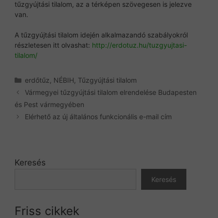
tűzgyújtási tilalom, az a térképen szövegesen is jelezve
van.
A tűzgyújtási tilalom idején alkalmazandó szabályokról
részletesen itt olvashat:
http://erdotuz.hu/tuzgyujtasi-
tilalom/
Kategória
erdőtűz
,
NÉBIH
,
Tűzgyújtási tilalom
Vármegyei tűzgyújtási tilalom elrendelése Budapesten
és Pest vármegyében
Elérhető az új általános funkcionális e-mail cím
Keresés
Keresés
Friss cikkek