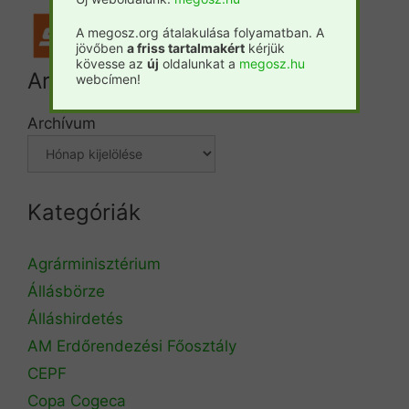
A megosz.org átalakulása folyamatban. A
jövőben
a friss tartalmakért
kérjük
kövesse az
új
oldalunkat a
megosz.hu
Archívum
webcímen!
Archívum
Kategóriák
Agrárminisztérium
Állásbörze
Álláshirdetés
AM Erdőrendezési Főosztály
CEPF
Copa Cogeca