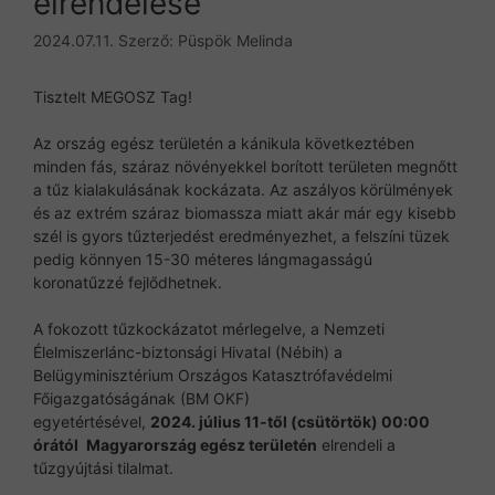
elrendelése
2024.07.11.
Szerző:
Püspök Melinda
Tisztelt MEGOSZ Tag!
Az ország egész területén a kánikula következtében
minden fás, száraz növényekkel borított területen megnőtt
a tűz kialakulásának kockázata. Az aszályos körülmények
és az extrém száraz biomassza miatt akár már egy kisebb
szél is gyors tűzterjedést eredményezhet, a felszíni tüzek
pedig könnyen 15-30 méteres lángmagasságú
koronatűzzé fejlődhetnek.
A fokozott tűzkockázatot mérlegelve, a Nemzeti
Élelmiszerlánc-biztonsági Hivatal (Nébih) a
Belügyminisztérium Országos Katasztrófavédelmi
Főigazgatóságának (BM OKF)
egyetértésével,
2024
. július 11-től (csütörtök) 00:00
órától
Magyarország egész területén
elrendeli a
tűzgyújtási tilalmat.