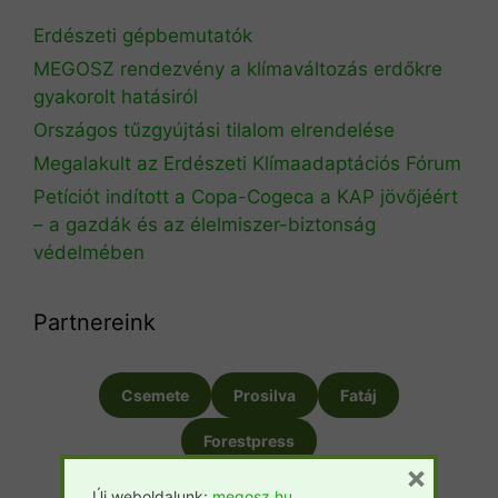
Erdészeti gépbemutatók
MEGOSZ rendezvény a klímaváltozás erdőkre
gyakorolt hatásiról
Országos tűzgyújtási tilalom elrendelése
Megalakult az Erdészeti Klímaadaptációs Fórum
Petíciót indított a Copa-Cogeca a KAP jövőjéért
– a gazdák és az élelmiszer-biztonság
védelmében
Partnereink
Csemete
Prosilva
Fatáj
Forestpress
×
Új weboldalunk:
megosz.hu