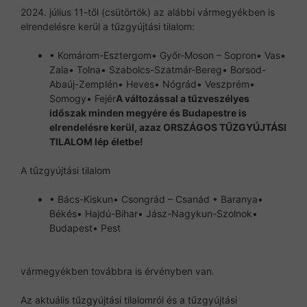
2024. július 11-től (csütörtök) az alábbi vármegyékben is
elrendelésre kerül a tűzgyújtási tilalom:
• Komárom-Esztergom• Győr-Moson – Sopron• Vas•
Zala• Tolna• Szabolcs-Szatmár-Bereg• Borsod-
Abaúj-Zemplén• Heves• Nógrád• Veszprém•
Somogy• Fejér
A változással a tűzveszélyes
időszak minden megyére és Budapestre is
elrendelésre kerül, azaz ORSZÁGOS TŰZGYÚJTÁSI
TILALOM lép életbe!
A tűzgyújtási tilalom
• Bács-Kiskun• Csongrád – Csanád • Baranya•
Békés• Hajdú-Bihar• Jász-Nagykun-Szolnok•
Budapest• Pest
vármegyékben továbbra is érvényben van.
Az aktuális tűzgyújtási tilalomról és a tűzgyújtási