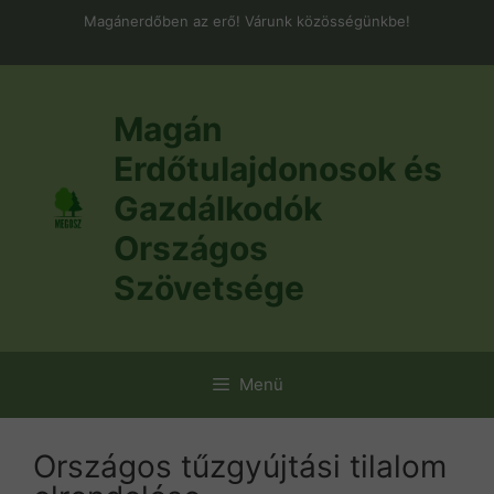
Kilépés
Magánerdőben az erő! Várunk közösségünkbe!
a
tartalomba
Magán
Erdőtulajdonosok és
Gazdálkodók
Országos
Szövetsége
Menü
Országos tűzgyújtási tilalom