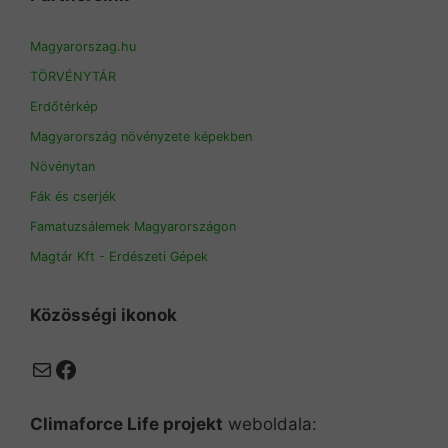
Magyarorszag.hu
TÖRVÉNYTÁR
Erdőtérkép
Magyarország növényzete képekben
Növénytan
Fák és cserjék
Famatuzsálemek Magyarországon
Magtár Kft - Erdészeti Gépek
Közösségi ikonok
Mail
Facebook
Climaforce Life projekt
weboldala: