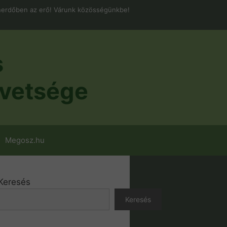
erdőben az erő! Várunk közösségünkbe!
s
vetsége
Megosz.hu
Keresés
Keresés