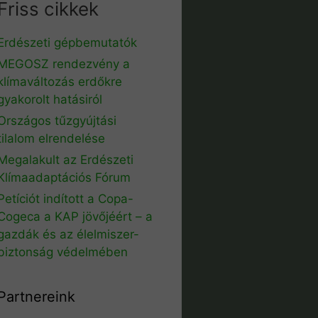
Friss cikkek
Erdészeti gépbemutatók
MEGOSZ rendezvény a
klímaváltozás erdőkre
gyakorolt hatásiról
Országos tűzgyújtási
tilalom elrendelése
Megalakult az Erdészeti
Klímaadaptációs Fórum
Petíciót indított a Copa-
Cogeca a KAP jövőjéért – a
gazdák és az élelmiszer-
biztonság védelmében
Partnereink