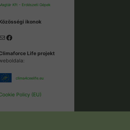
Magtár Kft - Erdészeti Gépek
Közösségi ikonok
Mail
Facebook
Climaforce Life projekt
weboldala:
clima4ceelife.eu
Cookie Policy (EU)