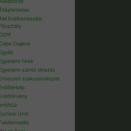
Állásbörze
Álláshirdetés
AM Erdőrendezési
Főosztály
CEPF
Copa Cogeca
Egyéb
Egyetemi hírek
Egyetemi szintű oktatás
Erdészeti szakszemélyzet
Erdőtérkép
Erdőtörvény
erdőtűz
Európai Unió
Fakitermelés