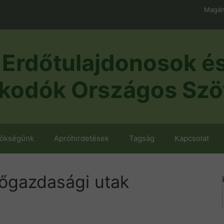
Magán
Erdőtulajdonosok é
kodók Országos Szö
nökségünk
Apróhirdetések
Tagság
Kapcsolat
őgazdasági utak