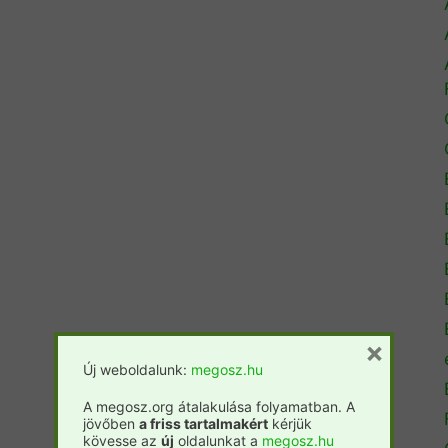
×
Új weboldalunk:
megosz.hu
A megosz.org átalakulása folyamatban. A
jövőben
a friss tartalmakért
kérjük
kövesse az
új
oldalunkat a
megosz.hu