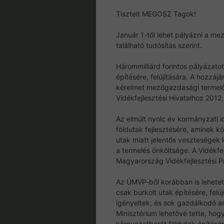
Tisztelt MEGOSZ Tagok!
Január 1-től lehet pályázni a me
található tudósítás szerint.
Hárommilliárd forintos pályázato
építésére, felújítására. A hozzá
kérelmet mezőgazdasági termel
Vidékfejlesztési Hivatalhoz 2012.
Az elmúlt nyolc év kormányzati 
földutak fejlesztésére, aminek 
utak miatt jelentős vesztesége
a termelés önköltsége. A Vidékfej
Magyarország Vidékfejlesztési P
Az ÚMVP-ből korábban is lehetet
csak burkolt utak építésére, fel
igényeltek, és sok gazdálkodó an
Minisztérium lehetővé tette, hog
környezetbarát földutak építésére,