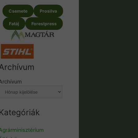
Csemete
Prosilva
Fatáj
Forestpress
Archívum
Archívum
Kategóriák
Agrárminisztérium