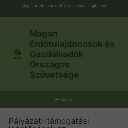
Kilépés
Magánerdőben az erő! Várunk közösségünkbe!
a
tartalomba
Magán
Erdőtulajdonosok és
Gazdálkodók
Országos
Szövetsége
Menü
Pályázati-támogatási