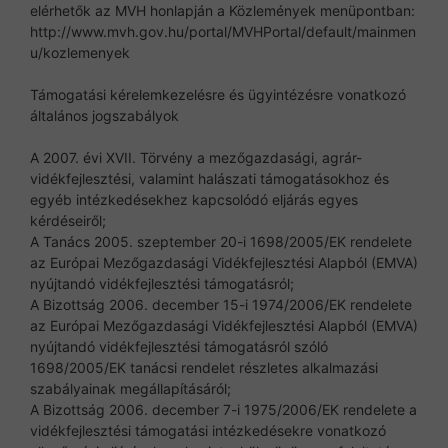
elérhetők az MVH honlapján a Közlemények menüpontban:
http://www.mvh.gov.hu/portal/MVHPortal/default/mainmen
u/kozlemenyek
Támogatási kérelemkezelésre és ügyintézésre vonatkozó
általános jogszabályok
A 2007. évi XVII. Törvény a mezőgazdasági, agrár-
vidékfejlesztési, valamint halászati támogatásokhoz és
egyéb intézkedésekhez kapcsolódó eljárás egyes
kérdéseiről;
A Tanács 2005. szeptember 20-i 1698/2005/EK rendelete
az Európai Mezőgazdasági Vidékfejlesztési Alapból (EMVA)
nyújtandó vidékfejlesztési támogatásról;
A Bizottság 2006. december 15-i 1974/2006/EK rendelete
az Európai Mezőgazdasági Vidékfejlesztési Alapból (EMVA)
nyújtandó vidékfejlesztési támogatásról szóló
1698/2005/EK tanácsi rendelet részletes alkalmazási
szabályainak megállapításáról;
A Bizottság 2006. december 7-i 1975/2006/EK rendelete a
vidékfejlesztési támogatási intézkedésekre vonatkozó