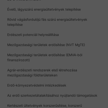
Évelő, lágyszárú energiaültetvények telepítése
Rövid vágásfordulójú fás szárú energiaültetvények
telepítése
Erdészeti potenciál helyreállítása
Mezőgazdasági területek erdősítése (NVT MgTE)
Mezőgazdasági területek erdősítése (EMVA-ból
finanszírozott)
Agrár-erdészeti rendszerek első létrehozása
mezőgazdasági földterületeken
Erdő-környezetvédelmi intézkedések
Az erdő szerkezetátalakításához nyújtandó támogatások
Kertészeti ültetvények korszerűsítése, korszerű