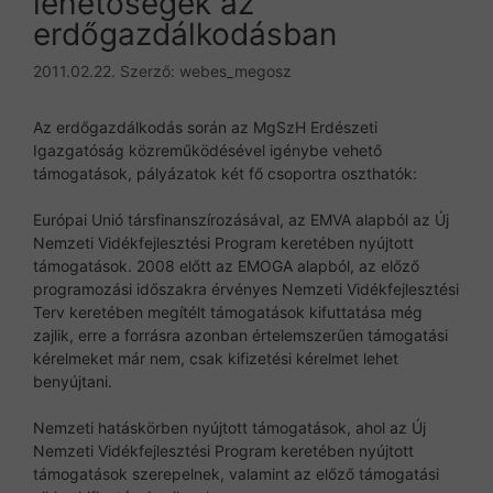
lehetőségek az
erdőgazdálkodásban
2011.02.22.
Szerző:
webes_megosz
Az erdőgazdálkodás során az MgSzH Erdészeti
Igazgatóság közreműködésével igénybe vehető
támogatások, pályázatok két fő csoportra oszthatók:
Európai Unió társfinanszírozásával, az EMVA alapból az Új
Nemzeti Vidékfejlesztési Program keretében nyújtott
támogatások. 2008 előtt az EMOGA alapból, az előző
programozási időszakra érvényes Nemzeti Vidékfejlesztési
Terv keretében megítélt támogatások kifuttatása még
zajlik, erre a forrásra azonban értelemszerűen támogatási
kérelmeket már nem, csak kifizetési kérelmet lehet
benyújtani.
Nemzeti hatáskörben nyújtott támogatások, ahol az Új
Nemzeti Vidékfejlesztési Program keretében nyújtott
támogatások szerepelnek, valamint az előző támogatási