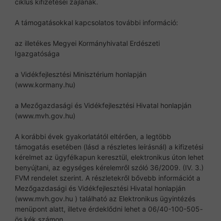
ciklus kifizetései zajlanak.
A támogatásokkal kapcsolatos további információ:
az illetékes Megyei Kormányhivatal Erdészeti
Igazgatósága
a Vidékfejlesztési Minisztérium honlapján
(www.kormany.hu)
a Mezőgazdasági és Vidékfejlesztési Hivatal honlapján
(www.mvh.gov.hu)
A korábbi évek gyakorlatától eltérően, a legtöbb
támogatás esetében (lásd a részletes leírásnál) a kifizetési
kérelmet az ügyfélkapun keresztül, elektronikus úton lehet
benyújtani, az egységes kérelemről szóló 36/2009. (IV. 3.)
FVM rendelet szerint. A részletekről bővebb információt a
Mezőgazdasági és Vidékfejlesztési Hivatal honlapján
(www.mvh.gov.hu ) található az Elektronikus ügyintézés
menüpont alatt, illetve érdeklődni lehet a 06/40-100-505-
ös kék számon.