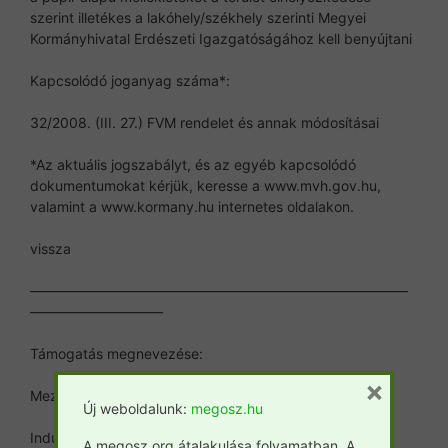
szerint illetékes a lakóhely/székhely szerinti Megyei
Kormányhivatal Erdészeti Igazgatóságához kell benyújtani
Kapcsolódó joganyag száma*:
32/2008. (III. 27.) FVM rendelet és annak módosításai
*Az aktuális jogszabályt, és az egyéb kapcsolódó
dokumentumokat kérjük, keresse a www.mvh.gov.hu,
valamint a www.kormany.hu internetes oldalakon.
vissza
———————————————————————————
—————————–
Támogatás megnevezése:
×
Mezőgazdasági területek erdősítése (NVT MgTE)
Új weboldalunk:
megosz.hu
Indulás időpontja: 2004.
A megosz.org átalakulása folyamatban. A