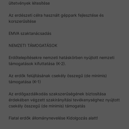
ültetvények létesítése
Az erdészeti célra használt géppark fejlesztése és
korszerűsítése
EMVA szaktanácsadás
NEMZETI TÁMOGATÁSOK
Erdőtelepítésekre nemzeti hatáskörben nyújtott nemzeti
támogatások kifuttatása (K-2).
Az erdők felújításának csekély összegű (de minimis)
támogatása (K-1)
Az erdőgazdálkodás szakszerűségének biztosítása
érdekében végzett szakirányítási tevékenységhez nyújtott
csekély összegű (de minimis) támogatás
Fiatal erdők állománynevelése Kidolgozás alatt!