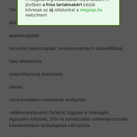
jövőben
a friss tartalmakért
kérjük
Támogatási célterületek:
kövesse az
új
oldalunkat a
megosz.hu
webcímen!
első kivitel
alaptámogatás
tervezés (talajvizsgálat, tervdokumentáció összeállítása),
talaj-előkészítés
szaporítóanyag beszerzés
ültetés
növényvédelmi munkálatok elvégzése
célállománytípustól (fafajtól) függően a tőrevágás,
egyszálra metszés, 20%-os természetes csemetepusztulás
következtében szükségessé váló pótlás