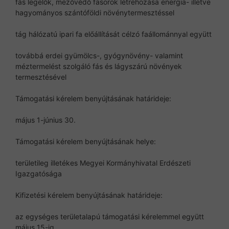
fás legelők, mezővédő fasorok létrehozása energia- illetve
hagyományos szántóföldi növénytermesztéssel
tág hálózatú ipari fa előállítását célzó faállománnyal együtt
továbbá erdei gyümölcs-, gyógynövény- valamint
méztermelést szolgáló fás és lágyszárú növények
termesztésével
Támogatási kérelem benyújtásának határideje:
május 1-június 30.
Támogatási kérelem benyújtásának helye:
területileg illetékes Megyei Kormányhivatal Erdészeti
Igazgatósága
Kifizetési kérelem benyújtásának határideje:
az egységes területalapú támogatási kérelemmel együtt
május 15-ig.