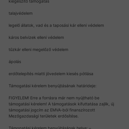
kiegészítő támogatás
talajvédelem
legelő állatok, vad és a taposási kár elleni védelem
káros belvizek elleni védelem
tűzkár elleni megelőző védelem
ápolás
erdőtelepítés miatti jövedelem kiesés pótlása
Támogatási kérelem benyújtásának határideje:
FIGYELEM! Erre a forrásra már nem nyújtható be
támogatási kérelem! A támogatások kifuttatása zajlik, új
támogatási jogcím az EMVA-ból finanszírozott
Mezőgazdasági területek erdősítése.
Támogatási kérelem benyújtásának helye: –