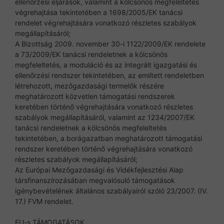
ellenőrzési eljárások, valamint a kölcsönös megfeleltetés
végrehajtása tekintetében a 1698/2005/EK tanácsi
rendelet végrehajtására vonatkozó részletes szabályok
megállapításáról;
A Bizottság 2009. november 30-i 1122/2009/EK rendelete
a 73/2009/EK tanácsi rendeletnek a kölcsönös
megfeleltetés, a moduláció és az integrált igazgatási és
ellenőrzési rendszer tekintetében, az említett rendeletben
létrehozott, mezőgazdasági termelők részére
meghatározott közvetlen támogatási rendszerek
keretében történő végrehajtására vonatkozó részletes
szabályok megállapításáról, valamint az 1234/2007/EK
tanácsi rendeletnek a kölcsönös megfeleltetés
tekintetében, a borágazatban meghatározott támogatási
rendszer keretében történő végrehajtására vonatkozó
részletes szabályok megállapításáról;
Az Európai Mezőgazdasági és Vidékfejlesztési Alap
társfinanszírozásában megvalósuló támogatások
igénybevételének általános szabályairól szóló 23/2007. (IV.
17.) FVM rendelet.
EU-s TÁMOGATÁSOK