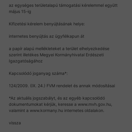
az egységes területalapú támogatási kérelemmel együtt
május 15-ig
Kifizetési kérelem benyújtásának helye:
internetes benyújtás az ügyfélkapun át
a papír alapú mellékleteket a terület elhelyezkedése
szerint illetékes Megyei Kormányhivatal Erdészeti
Igazgatóságához
Kapcsolódó joganyag száma*:
124/2009. (IX. 24.) FVM rendelet és annak módosításai
*Az aktuális jogszabályt, és az egyéb kapcsolódó
dokumentumokat kérjük, keresse a www.mvh.gov.hu,
valamint a www.kormany.hu internetes oldalakon.
vissza