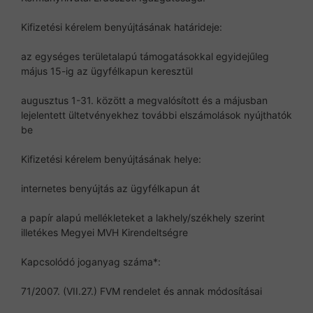
Kifizetési kérelem benyújtásának határideje:
az egységes területalapú támogatásokkal egyidejűleg
május 15-ig az ügyfélkapun keresztül
augusztus 1-31. között a megvalósított és a májusban
lejelentett ültetvényekhez további elszámolások nyújthatók
be
Kifizetési kérelem benyújtásának helye:
internetes benyújtás az ügyfélkapun át
a papír alapú mellékleteket a lakhely/székhely szerint
illetékes Megyei MVH Kirendeltségre
Kapcsolódó joganyag száma*:
71/2007. (VII.27.) FVM rendelet és annak módosításai