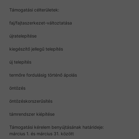
Támogatási célterületek:
faj/fajtaszerkezet-változtatása
újratelepítése
kiegészítő jellegű telepítés
új telepítés
termőre fordulásig történő ápolás
öntözés
öntözéskorszerűsítés
támrendszer kiépítése
Támogatási kérelem benyújtásának határideje:
március 1. és március 31. között