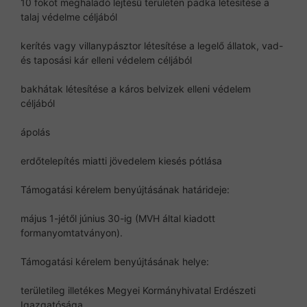
10 fokot meghaladó lejtésű területen padka létesítése a
talaj védelme céljából
kerítés vagy villanypásztor létesítése a legelő állatok, vad-
és taposási kár elleni védelem céljából
bakhátak létesítése a káros belvizek elleni védelem
céljából
ápolás
erdőtelepítés miatti jövedelem kiesés pótlása
Támogatási kérelem benyújtásának határideje:
május 1-jétől június 30-ig (MVH által kiadott
formanyomtatványon).
Támogatási kérelem benyújtásának helye:
területileg illetékes Megyei Kormányhivatal Erdészeti
Igazgatósága.