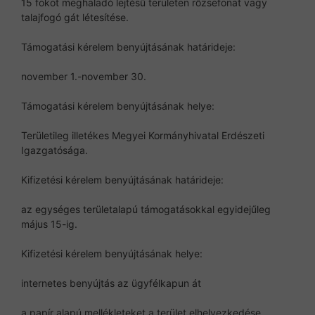
15 fokot meghaladó lejtésű területen rőzsefonat vagy
talajfogó gát létesítése.
Támogatási kérelem benyújtásának határideje:
november 1.-november 30.
Támogatási kérelem benyújtásának helye:
Területileg illetékes Megyei Kormányhivatal Erdészeti
Igazgatósága.
Kifizetési kérelem benyújtásának határideje:
az egységes területalapú támogatásokkal egyidejűleg
május 15-ig.
Kifizetési kérelem benyújtásának helye:
internetes benyújtás az ügyfélkapun át
a papír alapú mellékleteket a terület elhelyezkedése