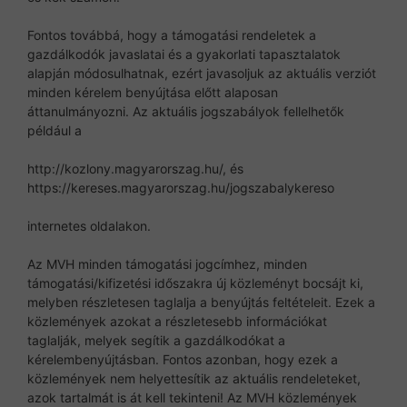
Fontos továbbá, hogy a támogatási rendeletek a
gazdálkodók javaslatai és a gyakorlati tapasztalatok
alapján módosulhatnak, ezért javasoljuk az aktuális verziót
minden kérelem benyújtása előtt alaposan
áttanulmányozni. Az aktuális jogszabályok fellelhetők
például a
http://kozlony.magyarorszag.hu/, és
https://kereses.magyarorszag.hu/jogszabalykereso
internetes oldalakon.
Az MVH minden támogatási jogcímhez, minden
támogatási/kifizetési időszakra új közleményt bocsájt ki,
melyben részletesen taglalja a benyújtás feltételeit. Ezek a
közlemények azokat a részletesebb információkat
taglalják, melyek segítik a gazdálkodókat a
kérelembenyújtásban. Fontos azonban, hogy ezek a
közlemények nem helyettesítik az aktuális rendeleteket,
azok tartalmát is át kell tekinteni! Az MVH közlemények