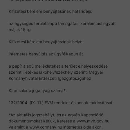
Kifizetési kérelem benyújtásának határideje:
az egységes területalapú támogatási kérelemmel együtt
május 15-ig
Kifizetési kérelem benyújtásának helye:
internetes benyújtás az ügyfélkapun át
a papír alapú mellékleteket a terület elhelyezkedése
szerint illetékes lakóhely/székhely szerinti Megyei
Kormányhivatal Erdészeti Igazgatóságához
Kapcsolódó joganyag száma*:
132/2004. (IX. 11.) FVM rendelet és annak módosításai
*Az aktuális jogszabályt, és az egyéb kapcsolódó
dokumentumokat kérjük, keresse a www.mvh.gov.hu,
valamint a www.kormany.hu internetes oldalakon.