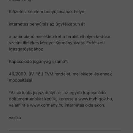
Kifizetési kérelem benyújtásának helye:
internetes benyújtás az ügyfélkapun át
a papír alapú mellékleteket a terület elhelyezkedése
szerint illetékes Megyei Kormányhivatal Erdészeti
Igazgatóságához
Kapcsolódó joganyag száma*:
46/2009. (IV. 16.) FVM rendelet, mellékletei és annak
módosításai
*Az aktuális jogszabályt, és az egyéb kapcsolódó
dokumentumokat kérjük, keresse a www.mvh.gov.hu,
valamint a www.kormany.hu internetes oldalakon.
vissza
———————————————————————————