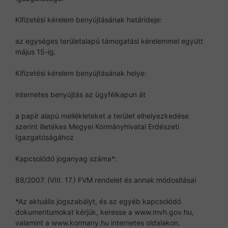
Kifizetési kérelem benyújtásának határideje:
az egységes területalapú támogatási kérelemmel együtt
május 15-ig.
Kifizetési kérelem benyújtásának helye:
internetes benyújtás az ügyfélkapun át
a papír alapú mellékleteket a terület elhelyezkedése
szerint illetékes Megyei Kormányhivatal Erdészeti
Igazgatóságához
Kapcsolódó joganyag száma*:
88/2007. (VIII. 17.) FVM rendelet és annak módosításai
*Az aktuális jogszabályt, és az egyéb kapcsolódó
dokumentumokat kérjük, keresse a www.mvh.gov.hu,
valamint a www.kormany.hu internetes oldalakon.