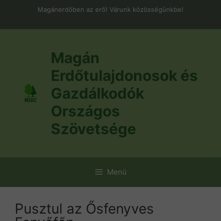
Kilépés
Magánerdőben az erő! Várunk közösségünkbe!
a
tartalomba
Magán
Erdőtulajdonosok és
Gazdálkodók
Országos
Szövetsége
Menü
Pusztul az Ősfenyves