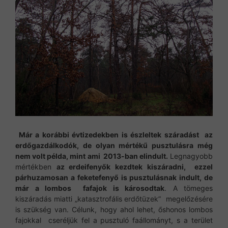
Már a korábbi évtizedekben is észleltek száradást az
erdőgazdálkodók, de olyan mértékű pusztulásra még
nem volt példa, mint ami 2013-ban elindult.
Legnagyobb
mértékben
az erdeifenyők kezdtek kiszáradni, ezzel
párhuzamosan a feketefenyő is pusztulásnak indult, de
már a lombos fafajok is károsodtak
. A tömeges
kiszáradás miatti „katasztrofális erdőtüzek” megelőzésére
is szükség van. Célunk, hogy ahol lehet, őshonos lombos
fajokkal cseréljük fel a pusztuló faállományt, s a terület