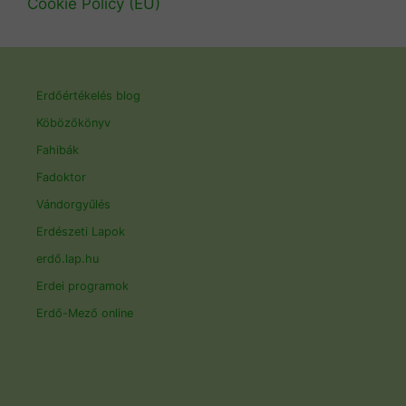
Cookie Policy (EU)
Erdőértékelés blog
Köbözőkönyv
Fahibák
Fadoktor
Vándorgyűlés
Erdészeti Lapok
erdő.lap.hu
Erdei programok
Erdő-Mező online