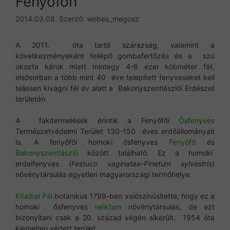
Fenyőfőn
2014.03.08.
Szerző:
webes_megosz
A 2011. óta tartó szárazság, valamint a
következményeként fellépő gombafertőzés és a szú
okozta károk miatt mintegy 4-6 ezer köbméter fát,
elsősorban a több mint 40 éve telepített fenyveseket kell
teljesen kivágni fél év alatt a Bakonyszentlászlói Erdészet
területén.
A fakitermelések érintik a Fenyőfői
Ősfenyves
Természetvédelmi Terület 130-150 éves erdőállományait
is. A fenyőfői homoki ősfenyves
Fenyőfő
és
Bakonyszentlászló
között található. Ez a homoki
erdeifenyves
(Festuco vaginatae-Pinetum sylvestris)
növénytársulás egyetlen magyarországi termőhelye.
Kitaibel Pál
botanikus 1799-ben valószínűsítette, hogy ez a
homoki ősfenyves
reliktum
növénytársulás, de ezt
bizonyítani csak a 20. század végén sikerült. 1954 óta
kiemelten védett terület.