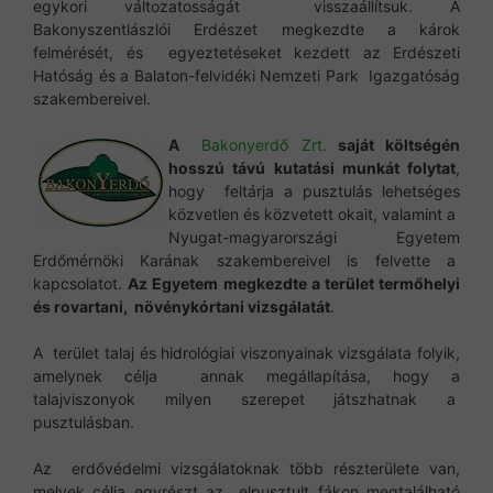
egykori változatosságát visszaállítsuk. A
Bakonyszentlászlói Erdészet megkezdte a károk
felmérését, és egyeztetéseket kezdett az Erdészeti
Hatóság és a Balaton-felvidéki Nemzeti Park Igazgatóság
szakembereivel.
A
Bakonyerdő Zrt.
saját költségén
hosszú távú kutatási munkát folytat
,
hogy feltárja a pusztulás lehetséges
közvetlen és közvetett okait, valamint a
Nyugat-magyarországi Egyetem
Erdőmérnöki Karának szakembereivel is felvette a
kapcsolatot.
Az Egyetem megkezdte a terület termőhelyi
és rovartani, növénykórtani vizsgálatát
.
A terület talaj és hidrológiai viszonyainak vizsgálata folyik,
amelynek célja annak megállapítása, hogy a
talajviszonyok milyen szerepet játszhatnak a
pusztulásban.
Az erdővédelmi vizsgálatoknak több részterülete van,
melyek célja egyrészt az elpusztult fákon megtalálható