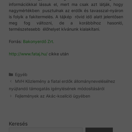
információkkal lássuk el, mert ma csak azt látják, hogy
nagymértékben pusztulnak az erdők és tavasszal-nyáron
is folyik a fakitermelés. A tájkép rövid idő alatt jelentősen
meg fog változni, de a korábbihoz hasonló,
természetesebb élőhelyet kívánunk kialakítani.
Forrás:
Bakonyerdő Zrt.
http://www.fataj.hu/
cikke után
Kategória
Egyéb
MVH Közlemény a fiatal erdők állományne​veléséhez
nyújtandó támogatás igénylésén​ek módosításá​ról
Fejlemények az Akác-koalíció ügyében
Keresés