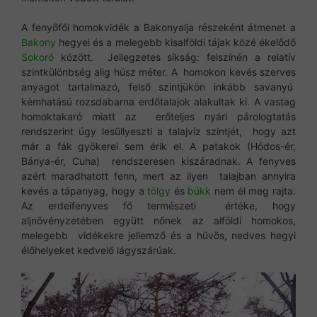
A fenyőfői homokvidék a Bakonyalja részeként átmenet a
Bakony
hegyei és a melegebb kisalföldi tájak közé ékelődő
Sokoró
között. Jellegzetes síkság: felszínén a relatív
szintkülönbség alig húsz méter. A homokon kevés szerves
anyagot tartalmazó, felső szintjükön inkább savanyú
kémhatású rozsdabarna erdőtalajok alakultak ki. A vastag
homoktakaró miatt az erőteljes nyári párologtatás
rendszerint úgy lesüllyeszti a talajvíz szintjét, hogy azt
már a fák gyökerei sem érik el. A patakok (Hódos-ér,
Bánya-ér, Cuha) rendszeresen kiszáradnak. A fenyves
azért maradhatott fenn, mert az ilyen talajban annyira
kevés a tápanyag, hogy a
tölgy
és
bükk
nem él meg rajta.
Az erdeifenyves fő természeti értéke, hogy
aljnövényzetében együtt nőnek az alföldi homokos,
melegebb vidékekre jellemző és a hűvös, nedves hegyi
élőhelyeket kedvelő lágyszárúak.