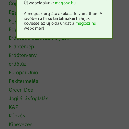
Új weboldalunk:
megosz.hu
Copa Cogeca
Egyéb
A megosz.org átalakulása folyamatban. A
jövőben
a friss tartalmakért
kérjük
Egyetemi hírek
kövesse az
új
oldalunkat a
megosz.hu
webcímen!
Egyetemi szintű oktatás
Erdészeti szakszemélyzet
Erdőtérkép
Erdőtörvény
erdőtűz
Európai Unió
Fakitermelés
Green Deal
Jogi állásfoglalás
KAP
Képzés
Kinevezés