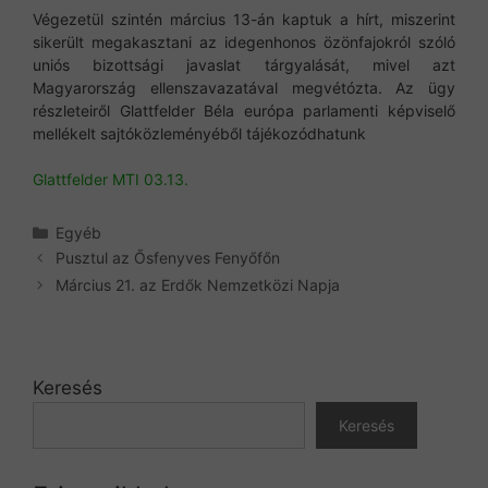
Végezetül szintén március 13-án kaptuk a hírt, miszerint
sikerült megakasztani az idegenhonos özönfajokról szóló
uniós bizottsági javaslat tárgyalását, mivel azt
Magyarország ellenszavazatával megvétózta. Az ügy
részleteiről Glattfelder Béla európa parlamenti képviselő
mellékelt sajtóközleményéből tájékozódhatunk
Glattfelder MTI 03.13.
Kategória
Egyéb
Pusztul az Ősfenyves Fenyőfőn
Március 21. az Erdők Nemzetközi Napja
Keresés
Keresés