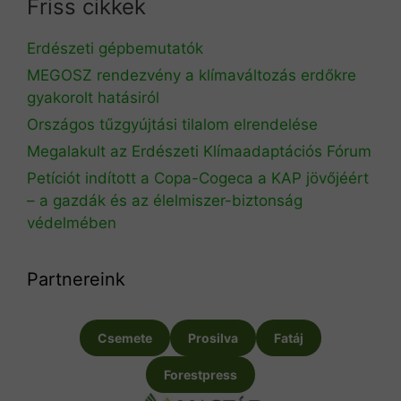
Friss cikkek
Erdészeti gépbemutatók
MEGOSZ rendezvény a klímaváltozás erdőkre
gyakorolt hatásiról
Országos tűzgyújtási tilalom elrendelése
Megalakult az Erdészeti Klímaadaptációs Fórum
Petíciót indított a Copa-Cogeca a KAP jövőjéért
– a gazdák és az élelmiszer-biztonság
védelmében
Partnereink
Csemete
Prosilva
Fatáj
Forestpress