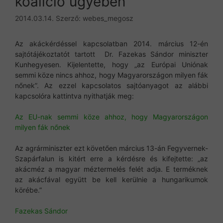
koalíció ügyében
2014.03.14.
Szerző:
webes_megosz
Az akáckérdéssel kapcsolatban 2014. március 12-én
sajtótájékoztatót tartott Dr. Fazekas Sándor miniszter
Kunhegyesen. Kijelentette, hogy „az Európai Uniónak
semmi köze nincs ahhoz, hogy Magyarországon milyen fák
nőnek”. Az ezzel kapcsolatos sajtóanyagot az alábbi
kapcsolóra kattintva nyithatják meg:
Az EU-nak semmi köze ahhoz, hogy Magyarországon
milyen fák nőnek
Az agrárminiszter ezt követően március 13-án Fegyvernek-
Szapárfalun is kitért erre a kérdésre és kifejtette: „az
akácméz a magyar méztermelés felét adja. E terméknek
az akácfával együtt be kell kerülnie a hungarikumok
körébe.”
Fazekas Sándor