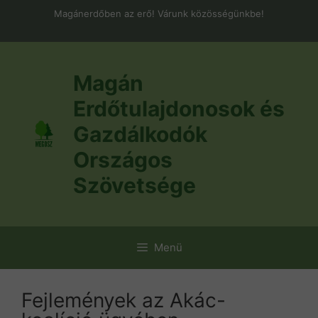
Kilépés
Magánerdőben az erő! Várunk közösségünkbe!
a
tartalomba
Magán
Erdőtulajdonosok és
Gazdálkodók
Országos
Szövetsége
Menü
Fejlemények az Akác-