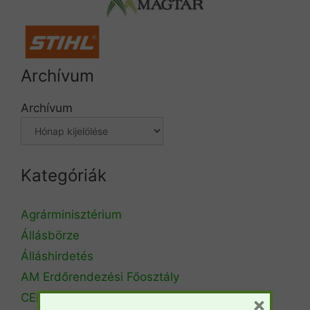
Archívum
Archívum
Kategóriák
Agrárminisztérium
Állásbörze
Álláshirdetés
AM Erdőrendezési Főosztály
CEPF
×