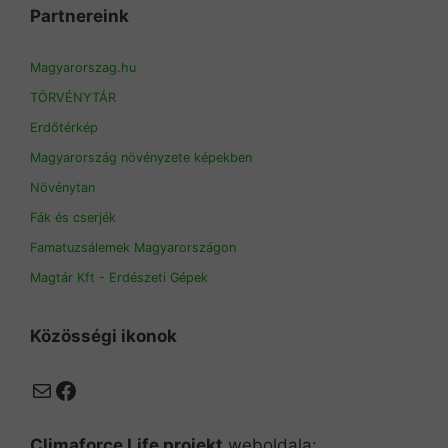
Partnereink
Magyarorszag.hu
TÖRVÉNYTÁR
Erdőtérkép
Magyarország növényzete képekben
Növénytan
Fák és cserjék
Famatuzsálemek Magyarországon
Magtár Kft - Erdészeti Gépek
Közösségi ikonok
Mail
Facebook
Climaforce Life projekt
weboldala: