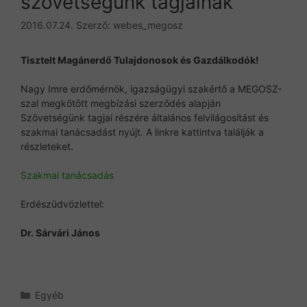
szövetségünk tagjainak
2016.07.24.
Szerző:
webes_megosz
Tisztelt Magánerdő Tulajdonosok és Gazdálkodók!
Nagy Imre erdőmérnök, igazságügyi szakértő a MEGOSZ-
szal megkötött megbízási szerződés alapján
Szövetségünk tagjai részére általános felvilágosítást és
szakmai tanácsadást nyújt. A linkre kattintva találják a
részleteket.
Szakmai tanácsadás
Erdészüdvözlettel:
Dr. Sárvári János
Kategória
Egyéb