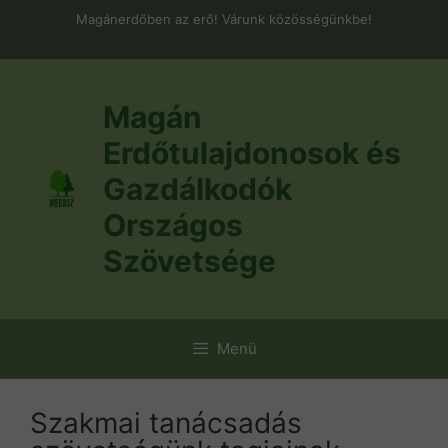
Kilépés
Magánerdőben az erő! Várunk közösségünkbe!
a
tartalomba
Magán
Erdőtulajdonosok és
Gazdálkodók
Országos
Szövetsége
Menü
Szakmai tanácsadás