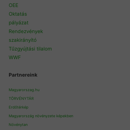
OEE
Oktatás
pályázat
Rendezvények
szakirányító
Tűzgyújtási tilalom
WWF
Partnereink
Magyarorszag.hu
TÖRVÉNYTÁR
Erdőtérkép
Magyarország növényzete képekben
Növénytan