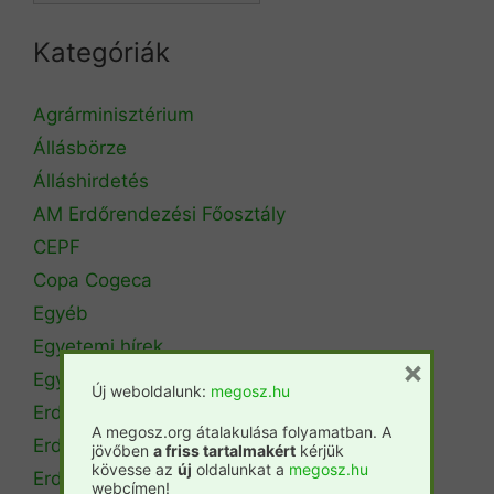
Kategóriák
Agrárminisztérium
Állásbörze
Álláshirdetés
AM Erdőrendezési Főosztály
CEPF
Copa Cogeca
Egyéb
Egyetemi hírek
×
Egyetemi szintű oktatás
Új weboldalunk:
megosz.hu
Erdészeti szakszemélyzet
A megosz.org átalakulása folyamatban. A
Erdőtérkép
jövőben
a friss tartalmakért
kérjük
kövesse az
új
oldalunkat a
megosz.hu
Erdőtörvény
webcímen!