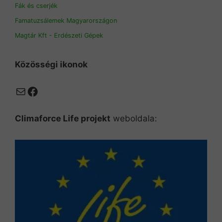
Fák és cserjék
Famatuzsálemek Magyarországon
Magtár Kft - Erdészeti Gépek
Közösségi ikonok
Mail
Facebook
Climaforce Life projekt
weboldala: