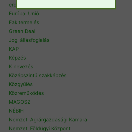
erdőtűz
Európai Unió
Fakitermelés
Green Deal
Jogi állásfoglalás
KAP
Képzés
Kinevezés
Középszintű szakképzés
Közgyűlés
Közreműködés
MAGOSZ
NÉBIH
Nemzeti Agrárgazdasági Kamara
Nemzeti Földügyi Központ