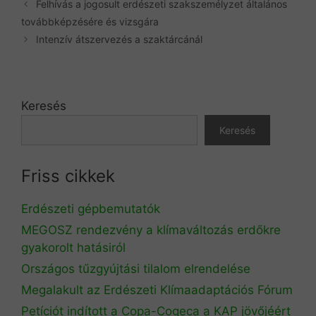
Felhívás a jogosult erdészeti szakszemélyzet általános
továbbképzésére és vizsgára
Intenzív átszervezés a szaktárcánál
Keresés
Keresés
Friss cikkek
Erdészeti gépbemutatók
MEGOSZ rendezvény a klímaváltozás erdőkre
gyakorolt hatásiról
Országos tűzgyújtási tilalom elrendelése
Megalakult az Erdészeti Klímaadaptációs Fórum
Petíciót indított a Copa-Cogeca a KAP jövőjéért