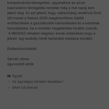
kompenzációs támogatást, ugyanakkor az ezzel
kapcsolatos támogatási rendelet még a mai napig sem
jelent meg. Ez azt jelenti, hogy valószínűleg rendkívül rövid
idő marad a Natura 2000 magánerdőben kijelölt
erdőterületein a gazdálkodók kiértesítésére és a kérelmek
benyújtására, ha a rendelet megjelenése tovább csúszik.
A MEGOSZ mindent megtesz annak érdekében,hogy a
jelzett jog-szabály minél hamarabb kiadásra kerüljön.
Erdészüdvözlettel:
Sárvári János
ügyvezető elnök
Kategória
Egyéb
Az egységes kérelem beadása !
MVH 34.hírlevél