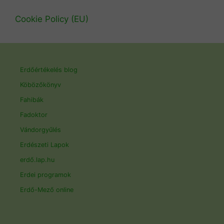
Cookie Policy (EU)
Erdőértékelés blog
Köbözőkönyv
Fahibák
Fadoktor
Vándorgyűlés
Erdészeti Lapok
erdő.lap.hu
Erdei programok
Erdő-Mező online