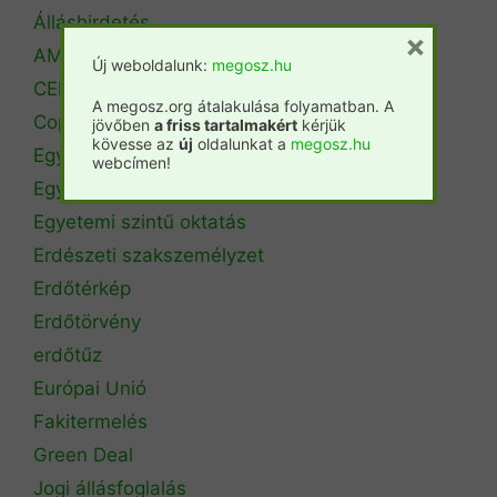
Álláshirdetés
×
AM Erdőrendezési Főosztály
Új weboldalunk:
megosz.hu
CEPF
A megosz.org átalakulása folyamatban. A
Copa Cogeca
jövőben
a friss tartalmakért
kérjük
kövesse az
új
oldalunkat a
megosz.hu
Egyéb
webcímen!
Egyetemi hírek
Egyetemi szintű oktatás
Erdészeti szakszemélyzet
Erdőtérkép
Erdőtörvény
erdőtűz
Európai Unió
Fakitermelés
Green Deal
Jogi állásfoglalás