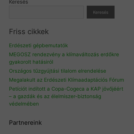
Keresés
Keresés
Friss cikkek
Erdészeti gépbemutatók
MEGOSZ rendezvény a klímaváltozás erdőkre
gyakorolt hatásiról
Országos tűzgyújtási tilalom elrendelése
Megalakult az Erdészeti Klímaadaptációs Fórum
Petíciót indított a Copa-Cogeca a KAP jövőjéért
– a gazdák és az élelmiszer-biztonság
védelmében
Partnereink