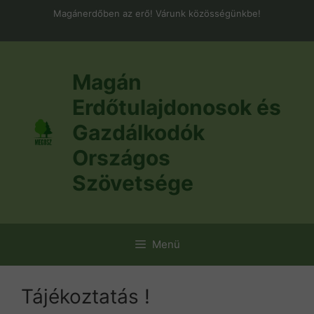
Kilépés
Magánerdőben az erő! Várunk közösségünkbe!
a
tartalomba
Magán
Erdőtulajdonosok és
Gazdálkodók
Országos
Szövetsége
Menü
Tájékoztatás !