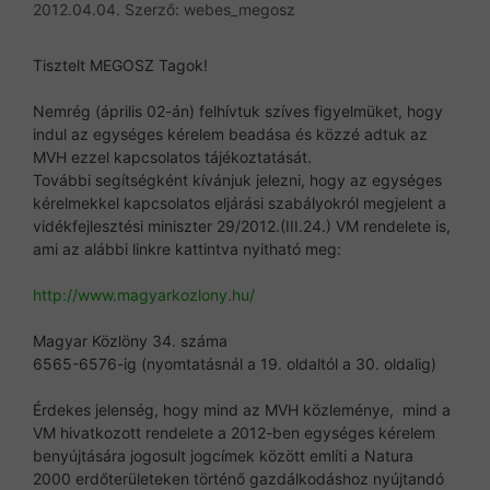
2012.04.04.
Szerző:
webes_megosz
Tisztelt MEGOSZ Tagok!
Nemrég (április 02-án) felhívtuk szíves figyelmüket, hogy
indul az egységes kérelem beadása és közzé adtuk az
MVH ezzel kapcsolatos tájékoztatását.
További segítségként kívánjuk jelezni, hogy az egységes
kérelmekkel kapcsolatos eljárási szabályokról megjelent a
vidékfejlesztési miniszter 29/2012.(III.24.) VM rendelete is,
ami az alábbi linkre kattintva nyitható meg:
http://www.magyarkozlony.hu/
Magyar Közlöny 34. száma
6565-6576-ig (nyomtatásnál a 19. oldaltól a 30. oldalig)
Érdekes jelenség, hogy mind az MVH közleménye, mind a
VM hivatkozott rendelete a 2012-ben egységes kérelem
benyújtására jogosult jogcímek között említi a Natura
2000 erdőterületeken történő gazdálkodáshoz nyújtandó