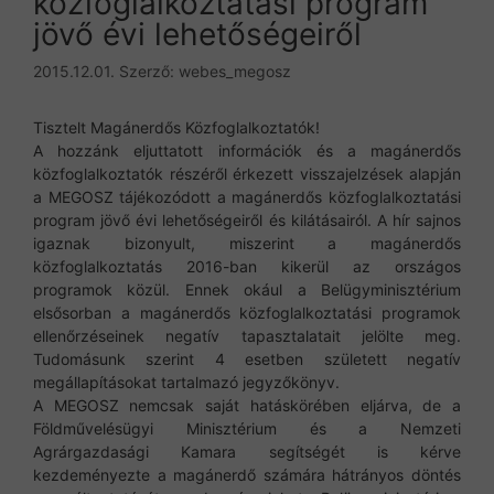
közfoglalkoztatási program
jövő évi lehetőségeiről
2015.12.01.
Szerző:
webes_megosz
Tisztelt Magánerdős Közfoglalkoztatók!
A hozzánk eljuttatott információk és a magánerdős
közfoglalkoztatók részéről érkezett visszajelzések alapján
a MEGOSZ tájékozódott a magánerdős közfoglalkoztatási
program jövő évi lehetőségeiről és kilátásairól. A hír sajnos
igaznak bizonyult, miszerint a magánerdős
közfoglalkoztatás 2016-ban kikerül az országos
programok közül. Ennek okául a Belügyminisztérium
elsősorban a magánerdős közfoglalkoztatási programok
ellenőrzéseinek negatív tapasztalatait jelölte meg.
Tudomásunk szerint 4 esetben született negatív
megállapításokat tartalmazó jegyzőkönyv.
A MEGOSZ nemcsak saját hatáskörében eljárva, de a
Földművelésügyi Minisztérium és a Nemzeti
Agrárgazdasági Kamara segítségét is kérve
kezdeményezte a magánerdő számára hátrányos döntés