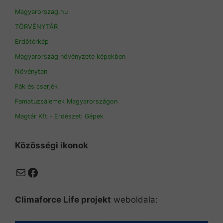
Magyarorszag.hu
TÖRVÉNYTÁR
Erdőtérkép
Magyarország növényzete képekben
Növénytan
Fák és cserjék
Famatuzsálemek Magyarországon
Magtár Kft - Erdészeti Gépek
Közösségi ikonok
Mail
Facebook
Climaforce Life projekt
weboldala: