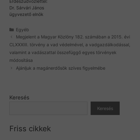
Erdészüdvözlettel:
Dr. Sárvári János
ügyvezető elnök
Kategória
Egyéb
Megjelent a Magyar Közlöny 182. számában a 2015. évi
CLXXXIII. törvény a vad védelmével, a vadgazdálkodással,
valamint a vadászattal összefüggő egyes törvények
módosítása
Ajánljuk a magánerdősök szíves figyelmébe
Keresés
Keresés
Friss cikkek