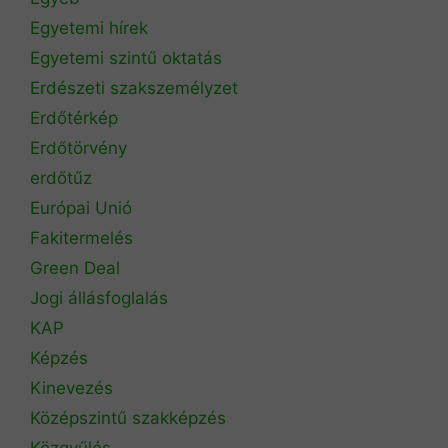
Egyetemi hírek
Egyetemi szintű oktatás
Erdészeti szakszemélyzet
Erdőtérkép
Erdőtörvény
erdőtűz
Európai Unió
Fakitermelés
Green Deal
Jogi állásfoglalás
KAP
Képzés
Kinevezés
Középszintű szakképzés
Közgyűlés