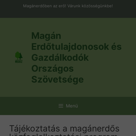
Kilépés
Magánerdőben az erő! Várunk közösségünkbe!
a
tartalomba
Magán
Erdőtulajdonosok és
Gazdálkodók
Országos
Szövetsége
Menü
Tájékoztatás a magánerdős