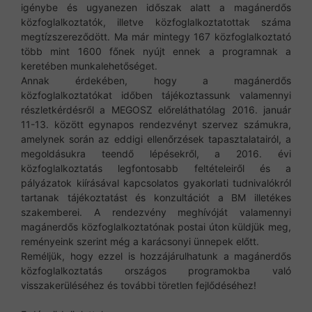
igénybe és ugyanezen időszak alatt a magánerdős
közfoglalkoztatók, illetve közfoglalkoztatottak száma
megtízszereződött. Ma már mintegy 167 közfoglalkoztató
több mint 1600 főnek nyújt ennek a programnak a
keretében munkalehetőséget.
Annak érdekében, hogy a magánerdős
közfoglalkoztatókat időben tájékoztassunk valamennyi
részletkérdésről a MEGOSZ előreláthatólag 2016. január
11-13. között egynapos rendezvényt szervez számukra,
amelynek során az eddigi ellenőrzések tapasztalatairól, a
megoldásukra teendő lépésekről, a 2016. évi
közfoglalkoztatás legfontosabb feltételeiről és a
pályázatok kiírásával kapcsolatos gyakorlati tudnivalókról
tartanak tájékoztatást és konzultációt a BM illetékes
szakemberei. A rendezvény meghívóját valamennyi
magánerdős közfoglalkoztatónak postai úton küldjük meg,
reményeink szerint még a karácsonyi ünnepek előtt.
Reméljük, hogy ezzel is hozzájárulhatunk a magánerdős
közfoglalkoztatás országos programokba való
visszakerüléséhez és további töretlen fejlődéséhez!