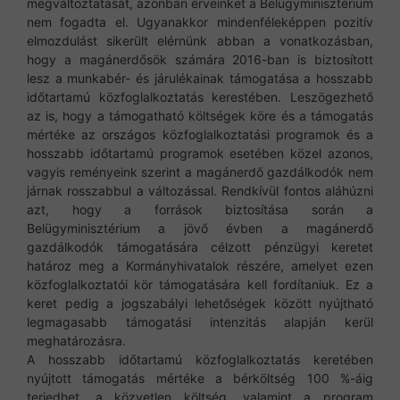
megváltoztatását, azonban érveinket a Belügyminisztérium
nem fogadta el. Ugyanakkor mindenféleképpen pozitív
elmozdulást sikerült elérnünk abban a vonatkozásban,
hogy a magánerdősök számára 2016-ban is biztosított
lesz a munkabér- és járulékainak támogatása a hosszabb
időtartamú közfoglalkoztatás kerestében. Leszögezhető
az is, hogy a támogatható költségek köre és a támogatás
mértéke az országos közfoglalkoztatási programok és a
hosszabb időtartamú programok esetében közel azonos,
vagyis reményeink szerint a magánerdő gazdálkodók nem
járnak rosszabbul a változással. Rendkívül fontos aláhúzni
azt, hogy a források biztosítása során a
Belügyminisztérium a jövő évben a magánerdő
gazdálkodók támogatására célzott pénzügyi keretet
határoz meg a Kormányhivatalok részére, amelyet ezen
közfoglalkoztatói kör támogatására kell fordítaniuk. Ez a
keret pedig a jogszabályi lehetőségek között nyújtható
legmagasabb támogatási intenzitás alapján kerül
meghatározásra.
A hosszabb időtartamú közfoglalkoztatás keretében
nyújtott támogatás mértéke a bérköltség 100 %-áig
terjedhet, a közvetlen költség, valamint a program