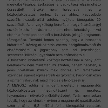
megvalósításához szükséges anyagköltség elszámolható
összesített mértéke nem haladhatja meg a
közfoglalkoztatási bérhez és az ahhoz kapcsolódó
szociális hozzájárulási adóhoz nyújtott támogatás 20
százalékát. Az anyagköltség keretében nagy értékű tárgyi
eszközök elszámolására azonban nincs lehetőség, mivel
ebben a formában nem cél a beruházási jellegű programok
támogatása. További fontos szabály, hogy a hosszabb
időtartamú közfoglalkoztatás esetén szolgáltatásvásárlás
elszámolására a jogszabály nem ad lehetőséget,
szervezési költség úgyszintén nem számolható el.
A hosszabb időtartamú közfoglalkoztatásnál a benyújtott
kérelmekről nem minisztériumi szinten, hanem helyben, a
járási hivatalban születik majd döntés, ami reményeink
szerint az eljárást egyszerűsíti és gyorsítja, hasonlóan ezen
a szinten valósulnak majd meg az ellenőrzések is.
A MEGOSZ eddig is mindent megtett a magánerdős
közfoglalkoztatás megindításáért és megtesz
folyamatosan növekvő működtetéséért. Talán nem sokan
tudják, hogy az elmúlt 4 évben a magánerdő gazdálkodók
ezen a címen 6,2 milliárd forint támogatást vehettek