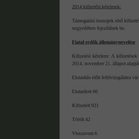
2014 kifizetési kérelmek:
Támogatási összegek első kifizet
negyedében fejeződnek be.
Fiatal erdők állománynevelése
Kifizetési kérelem: A kifizetése
2014. november 21. állapot alapjá
Elutasítás előtt felülvizsgálatra vár
Elutasított 66
Kifizetett 921
Törölt 42
Visszavont 6