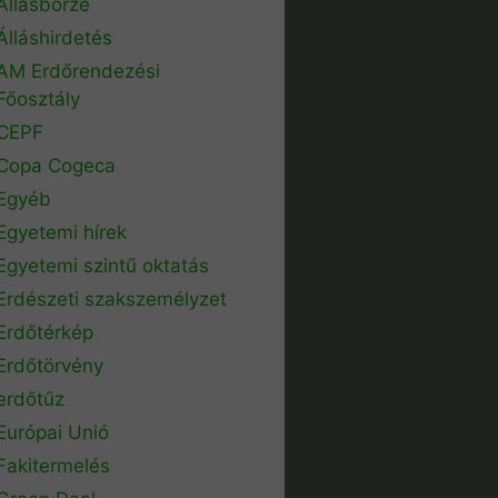
Állásbörze
Álláshirdetés
AM Erdőrendezési
Főosztály
CEPF
Copa Cogeca
Egyéb
Egyetemi hírek
Egyetemi szintű oktatás
Erdészeti szakszemélyzet
Erdőtérkép
Erdőtörvény
erdőtűz
Európai Unió
Fakitermelés