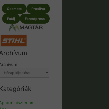
Csemete
Prosilva
Fatáj
Forestpress
Archívum
Archívum
Kategóriák
Agrárminisztérium