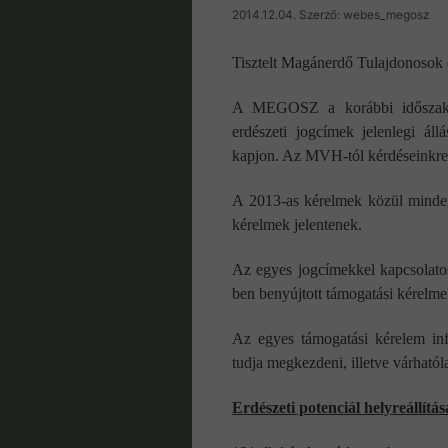
2014.12.04.
Szerző:
webes_megosz
Tisztelt Magánerdő Tulajdonosok
A MEGOSZ a korábbi időszak 
erdészeti jogcímek jelenlegi áll
kapjon. Az MVH-tól kérdéseinkre a
A 2013-as kérelmek közül minden k
kérelmek jelentenek.
Az egyes jogcímekkel kapcsolatos
ben benyújtott támogatási kérelm
Az egyes támogatási kérelem info
tudja megkezdeni, illetve várható
Erdészeti potenciál helyreállítás