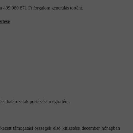
 499 980 871 Ft forgalom generálás történt.
sítése
si határozatok postázása megtörtént.
rkezett támogatási összegek első kifizetése december hónapban