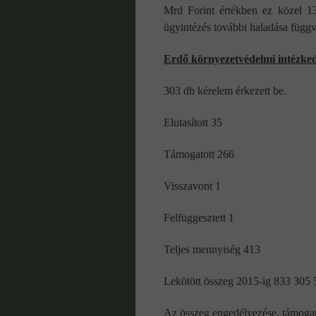
Mrd Forint értékben ez közel 13
ügyintézés további haladása függv
Erdő környezetvédelmi intézked
303 db kérelem érkezett be.
Elutasított 35
Támogatott 266
Visszavont 1
Felfüggesztett 1
Teljes mennyiség 413
Lekötött összeg 2015-ig 833 305 
Az összeg engedélyezése, támogat