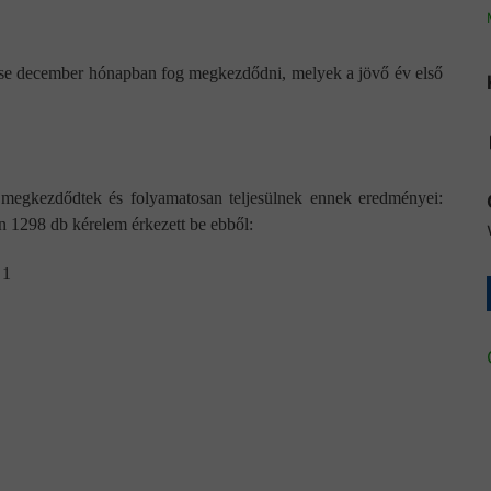
ése december hónapban fog megkezdődni, melyek a jövő év első
k megkezdődtek és folyamatosan teljesülnek ennek eredményei:
n 1298 db kérelem érkezett be ebből:
 1