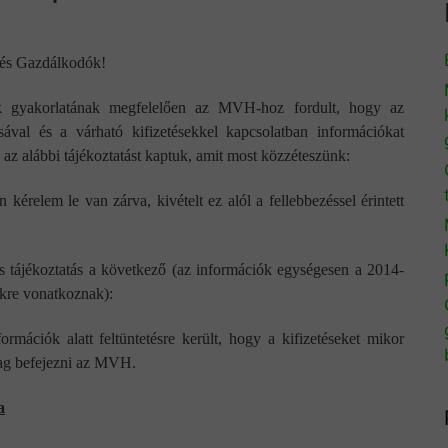
 és Gazdálkodók!
gyakorlatának megfelelően az MVH-hoz fordult, hogy az
ásával és a várható kifizetésekkel kapcsolatban információkat
z alábbi tájékoztatást kaptuk, amit most közzéteszünk:
érelem le van zárva, kivételt ez alól a fellebbezéssel érintett
 tájékoztatás a következő (az információk egységesen a 2014-
ekre vonatkoznak):
rmációk alatt feltüntetésre került, hogy a kifizetéseket mikor
lag befejezni az MVH.
a