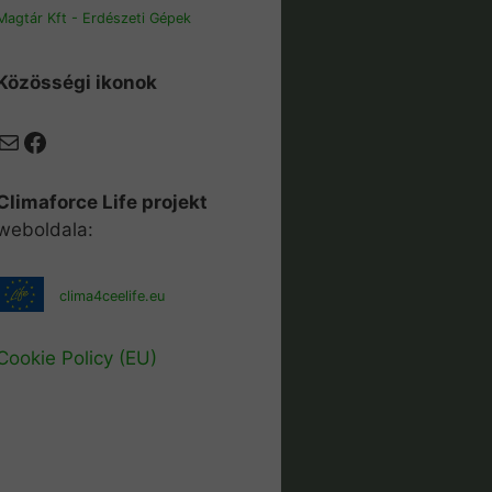
Magtár Kft - Erdészeti Gépek
Közösségi ikonok
Mail
Facebook
Climaforce Life projekt
weboldala:
clima4ceelife.eu
Cookie Policy (EU)