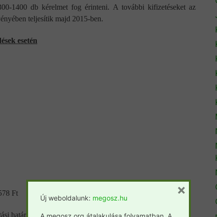
00-1400 db kérelmet fog érinteni. A további kifizetéseket az
ényében teljesítik majd 2015-ben.
ések esetén
×
578 Ft
Új weboldalunk:
megosz.hu
ási határozatok postázása már megkezdődött.
A megosz.org átalakulása folyamatban. A