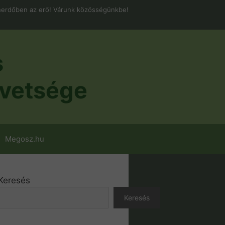
erdőben az erő! Várunk közösségünkbe!
s
vetsége
Megosz.hu
Keresés
Keresés