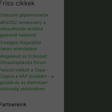
Friss cikkek
Erdészeti gépbemutatók
MEGOSZ rendezvény a
klímaváltozás erdőkre
gyakorolt hatásiról
Országos tűzgyújtási
tilalom elrendelése
Megalakult az Erdészeti
Klímaadaptációs Fórum
Petíciót indított a Copa-
Cogeca a KAP jövőjéért – a
gazdák és az élelmiszer-
biztonság védelmében
Partnereink