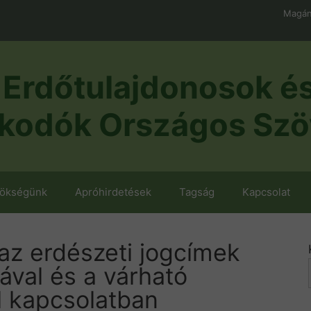
Magán
Erdőtulajdonosok é
kodók Országos Szö
nökségünk
Apróhirdetések
Tagság
Kapcsolat
az erdészeti jogcímek
sával és a várható
l kapcsolatban