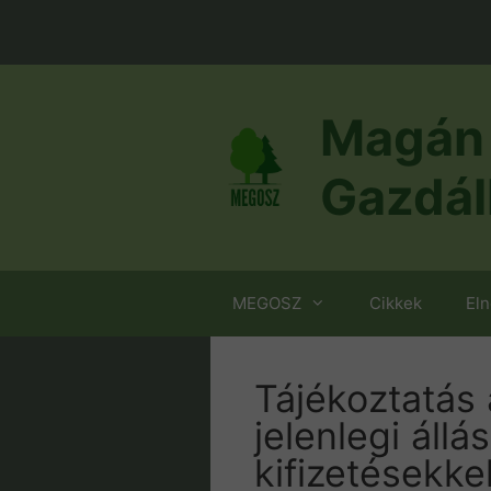
Kilépés
a
tartalomba
Magán 
Gazdál
MEGOSZ
Cikkek
El
Tájékoztatás 
jelenlegi állá
kifizetésekke