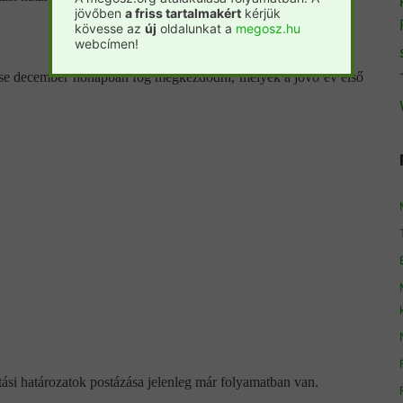
jövőben
a friss tartalmakért
kérjük
kövesse az
új
oldalunkat a
megosz.hu
webcímen!
ése december hónapban fog megkezdődni, melyek a jövő év első
ási határozatok postázása jelenleg már folyamatban van.