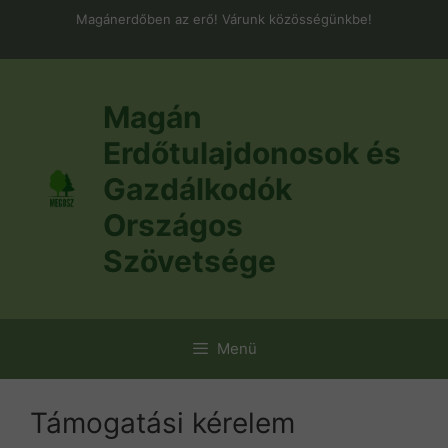
Kilépés
Magánerdőben az erő! Várunk közösségünkbe!
a
tartalomba
Magán
Erdőtulajdonosok és
Gazdálkodók
Országos
Szövetsége
Menü
Támogatási kérelem