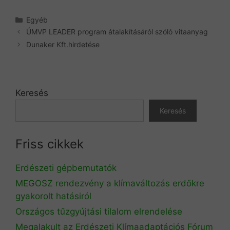
Kategória
Egyéb
ÚMVP LEADER program átalakításáról szóló vitaanyag
Dunaker Kft.hirdetése
Keresés
Keresés
Friss cikkek
Erdészeti gépbemutatók
MEGOSZ rendezvény a klímaváltozás erdőkre
gyakorolt hatásiról
Országos tűzgyújtási tilalom elrendelése
Megalakult az Erdészeti Klímaadaptációs Fórum