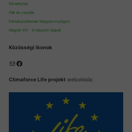
Növénytan
Fák és cserjék
Famatuzsálemek Magyarországon
Magtár Kft - Erdészeti Gépek
Közösségi ikonok
Mail
Facebook
Climaforce Life projekt
weboldala: