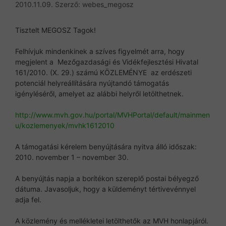
2010.11.09.
Szerző:
webes_megosz
Tisztelt MEGOSZ Tagok!
Felhívjuk mindenkinek a szíves figyelmét arra, hogy
megjelent a Mezőgazdasági és Vidékfejlesztési Hivatal
161/2010. (X. 29.) számú KÖZLEMÉNYE az erdészeti
potenciál helyreállítására nyújtandó támogatás
igényléséről, amelyet az alábbi helyről letölthetnek.
http://www.mvh.gov.hu/portal/MVHPortal/default/mainmen
u/kozlemenyek/mvhk1612010
A támogatási kérelem benyújtására nyitva álló időszak:
2010. november 1 – november 30.
A benyújtás napja a borítékon szereplő postai bélyegző
dátuma. Javasoljuk, hogy a küldeményt tértivevénnyel
adja fel.
A közlemény és mellékletei letölthetők az MVH honlapjáról.