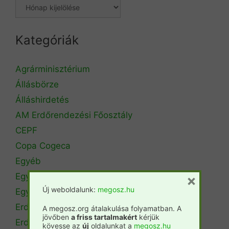
Kategóriák
Agrárminisztérium
Állásbörze
Álláshirdetés
AM Erdőrendezési Főosztály
CEPF
Copa Cogeca
Egyéb
Egyetemi hírek
×
Új weboldalunk:
megosz.hu
Egyetemi szintű oktatás
Erdészeti szakszemélyzet
A megosz.org átalakulása folyamatban. A
jövőben
a friss tartalmakért
kérjük
Erdőtérkép
kövesse az
új
oldalunkat a
megosz.hu