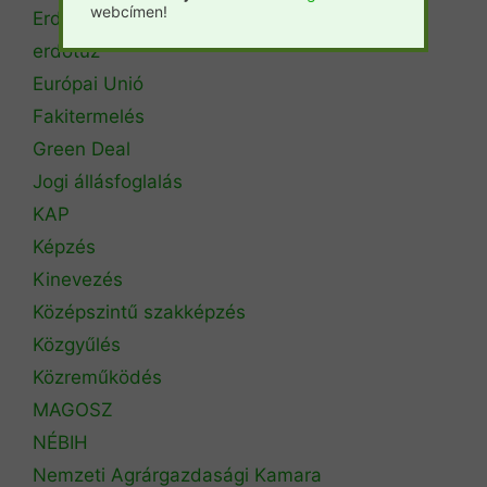
webcímen!
Erdőtörvény
erdőtűz
Európai Unió
Fakitermelés
Green Deal
Jogi állásfoglalás
KAP
Képzés
Kinevezés
Középszintű szakképzés
Közgyűlés
Közreműködés
MAGOSZ
NÉBIH
Nemzeti Agrárgazdasági Kamara