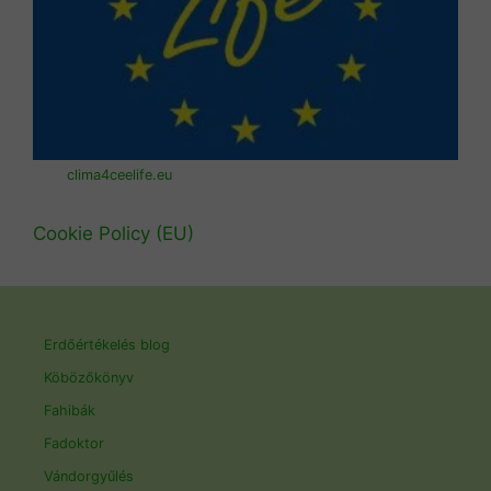
clima4ceelife.eu
Cookie Policy (EU)
Erdőértékelés blog
Köbözőkönyv
Fahibák
Fadoktor
Vándorgyűlés