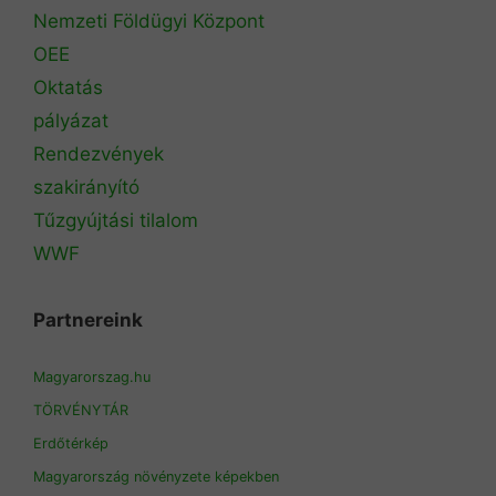
Nemzeti Földügyi Központ
OEE
Oktatás
pályázat
Rendezvények
szakirányító
Tűzgyújtási tilalom
WWF
Partnereink
Magyarorszag.hu
TÖRVÉNYTÁR
Erdőtérkép
Magyarország növényzete képekben