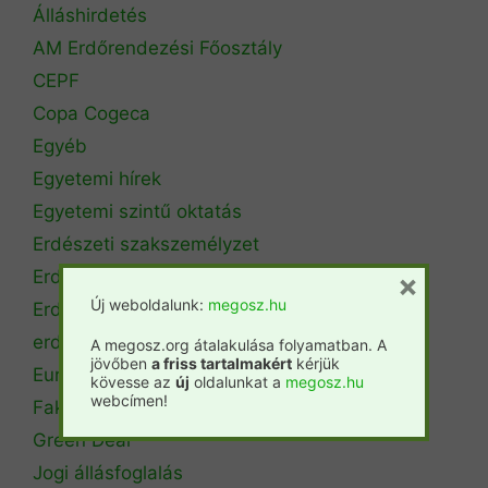
Álláshirdetés
AM Erdőrendezési Főosztály
CEPF
Copa Cogeca
Egyéb
Egyetemi hírek
Egyetemi szintű oktatás
Erdészeti szakszemélyzet
Erdőtérkép
×
Új weboldalunk:
megosz.hu
Erdőtörvény
erdőtűz
A megosz.org átalakulása folyamatban. A
jövőben
a friss tartalmakért
kérjük
Európai Unió
kövesse az
új
oldalunkat a
megosz.hu
webcímen!
Fakitermelés
Green Deal
Jogi állásfoglalás