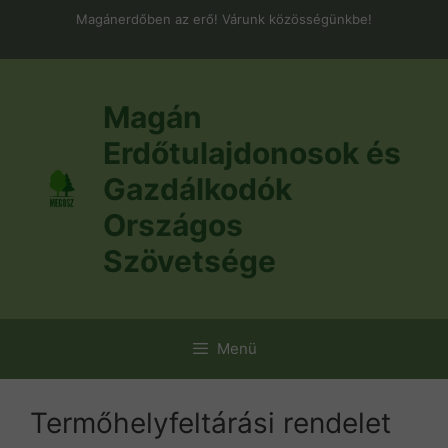
Kilépés
Magánerdőben az erő! Várunk közösségünkbe!
a
tartalomba
Magán
Erdőtulajdonosok és
Gazdálkodók
Országos
Szövetsége
Menü
Termőhelyfeltárási rendelet