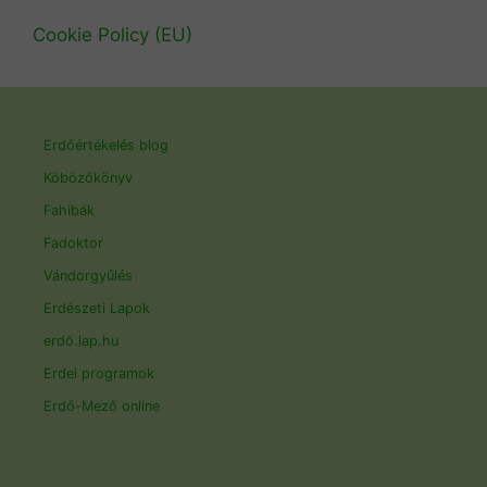
Cookie Policy (EU)
Erdőértékelés blog
Köbözőkönyv
Fahibák
Fadoktor
Vándorgyűlés
Erdészeti Lapok
erdő.lap.hu
Erdei programok
Erdő-Mező online