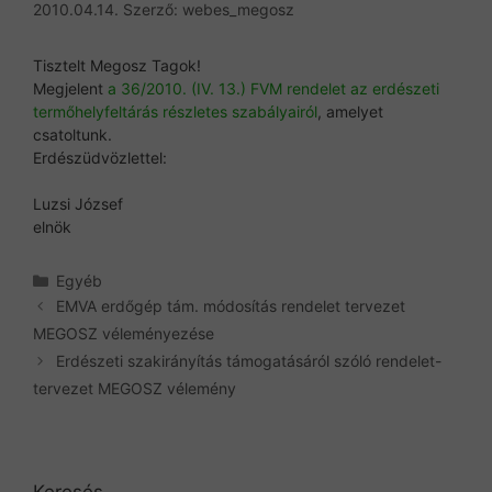
2010.04.14.
Szerző:
webes_megosz
Tisztelt Megosz Tagok!
Megjelent
a 36/2010. (IV. 13.) FVM rendelet az erdészeti
termőhelyfeltárás részletes szabályairól
, amelyet
csatoltunk.
Erdészüdvözlettel:
Luzsi József
elnök
Kategória
Egyéb
EMVA erdőgép tám. módosítás rendelet tervezet
MEGOSZ véleményezése
Erdészeti szakirányítás támogatásáról szóló rendelet-
tervezet MEGOSZ vélemény
Keresés