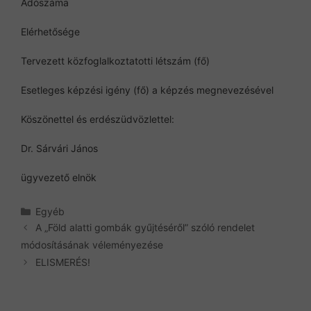
Adószáma
Elérhetősége
Tervezett közfoglalkoztatotti létszám (fő)
Esetleges képzési igény (fő) a képzés megnevezésével
Köszönettel és erdészüdvözlettel:
Dr. Sárvári János
ügyvezető elnök
Kategória
Egyéb
A „Föld alatti gombák gyűjtéséről” szóló rendelet
módosításának véleményezése
ELISMERÉS!