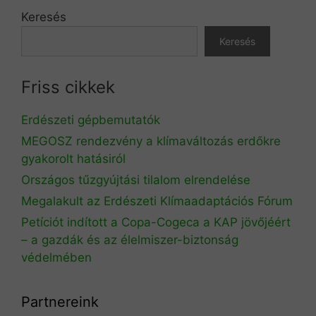
Keresés
Keresés
Friss cikkek
Erdészeti gépbemutatók
MEGOSZ rendezvény a klímaváltozás erdőkre
gyakorolt hatásiról
Országos tűzgyújtási tilalom elrendelése
Megalakult az Erdészeti Klímaadaptációs Fórum
Petíciót indított a Copa-Cogeca a KAP jövőjéért
– a gazdák és az élelmiszer-biztonság
védelmében
Partnereink