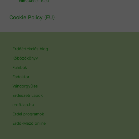
clima4ceelife.eu
Cookie Policy (EU)
Erdőértékelés blog
Köbözőkönyv
Fahibák
Fadoktor
Vándorgyűlés
Erdészeti Lapok
erdő.lap.hu
Erdei programok
Erdő-Mező online