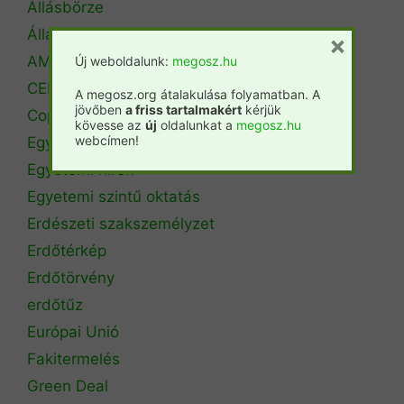
Állásbörze
Álláshirdetés
×
AM Erdőrendezési Főosztály
Új weboldalunk:
megosz.hu
CEPF
A megosz.org átalakulása folyamatban. A
jövőben
a friss tartalmakért
kérjük
Copa Cogeca
kövesse az
új
oldalunkat a
megosz.hu
webcímen!
Egyéb
Egyetemi hírek
Egyetemi szintű oktatás
Erdészeti szakszemélyzet
Erdőtérkép
Erdőtörvény
erdőtűz
Európai Unió
Fakitermelés
Green Deal