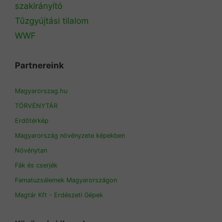
szakirányító
Tűzgyújtási tilalom
WWF
Partnereink
Magyarorszag.hu
TÖRVÉNYTÁR
Erdőtérkép
Magyarország növényzete képekben
Növénytan
Fák és cserjék
Famatuzsálemek Magyarországon
Magtár Kft - Erdészeti Gépek