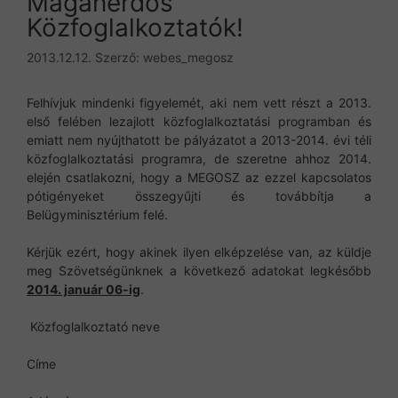
Magánerdős
Közfoglalkoztatók!
2013.12.12.
Szerző:
webes_megosz
Felhívjuk mindenki figyelemét, aki nem vett részt a 2013.
első felében lezajlott közfoglalkoztatási programban és
emiatt nem nyújthatott be pályázatot a 2013-2014. évi téli
közfoglalkoztatási programra, de szeretne ahhoz 2014.
elején csatlakozni, hogy a MEGOSZ az ezzel kapcsolatos
pótigényeket összegyűjti és továbbítja a
Belügyminisztérium felé.
Kérjük ezért, hogy akinek ilyen elképzelése van, az küldje
meg Szövetségünknek a következő adatokat legkésőbb
2014. január 06-ig
.
Közfoglalkoztató neve
Címe