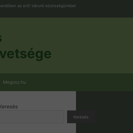
erdőben az erő! Várunk közösségünkbe!
s
vetsége
Megosz.hu
Keresés
Keresés