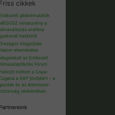
Friss cikkek
Erdészeti gépbemutatók
MEGOSZ rendezvény a
klímaváltozás erdőkre
gyakorolt hatásiról
Országos tűzgyújtási
tilalom elrendelése
Megalakult az Erdészeti
Klímaadaptációs Fórum
Petíciót indított a Copa-
Cogeca a KAP jövőjéért – a
gazdák és az élelmiszer-
biztonság védelmében
Partnereink