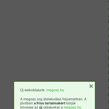
×
Új weboldalunk:
megosz.hu
A megosz.org átalakulása folyamatban. A
jövőben
a friss tartalmakért
kérjük
kövesse az
új
oldalunkat a
megosz.hu