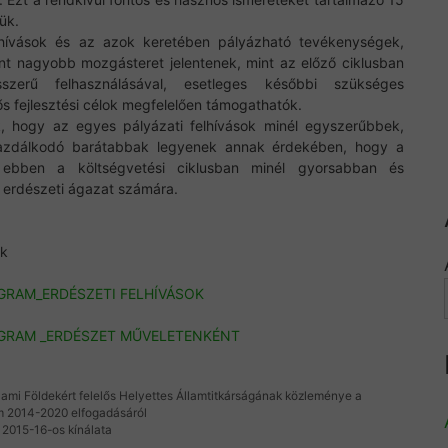
ük.
lhívások és az azok keretében pályázható tevékenységek,
t nagyobb mozgásteret jelentenek, mint az előző ciklusban
zerű felhasználásával, esetleges későbbi szükséges
s fejlesztési célok megfelelően támogathatók.
 hogy az egyes pályázati felhívások minél egyszerűbbek,
azdálkodó barátabbak legyenek annak érdekében, hogy a
t ebben a költségvetési ciklusban minél gyorsabban és
z erdészeti ágazat számára.
ök
OGRAM_ERDÉSZETI FELHÍVÁSOK
ROGRAM _ERDÉSZET MŰVELETENKÉNT
ami Földekért felelős Helyettes Államtitkárságának közleménye a
m 2014-2020 elfogadásáról
 2015-16-os kínálata