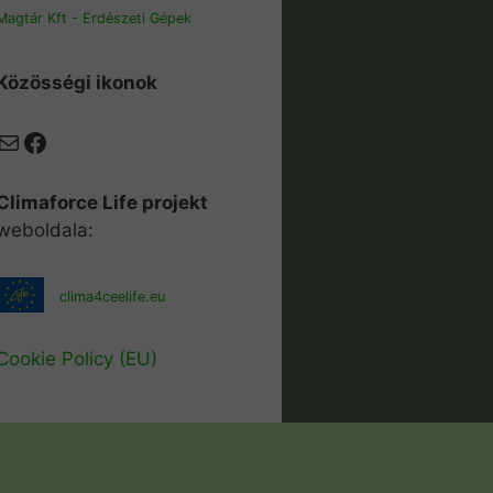
Magtár Kft - Erdészeti Gépek
Közösségi ikonok
Mail
Facebook
Climaforce Life projekt
weboldala:
clima4ceelife.eu
Cookie Policy (EU)