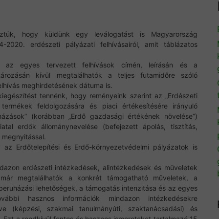
leztük, hogy küldünk egy leválogatást is Magyarország
4-2020. erdészeti pályázati felhívásairól, amit táblázatos
 az egyes tervezett felhívások címén, leírásán és a
rozásán kívül megtalálhatók a teljes futamidőre szóló
felhívás meghirdetésének dátuma is.
kiegészítést tennénk, hogy reményeink szerint az „Erdészeti
 termékek feldolgozására és piaci értékesítésére irányuló
uházások” (korábban „Erdő gazdasági értékének növelése”)
atal erdők állománynevelése (befejezett ápolás, tisztítás,
i megnyitással.
 az Erdőtelepítési és Erdő-környezetvédelmi pályázatok is
dazon erdészeti intézkedések, alintézkedések és műveletek
n már megtalálhatók a konkrét támogatható műveletek, a
beruházási lehetőségek, a támogatás intenzitása és az egyes
ovábbi hasznos információk mindazon intézkedésekre
e (képzési, szakmai tanulmányúti, szaktanácsadási) és
k. Ezt a rendkívül fontos és hasznos ismereteket tartalmazó 15