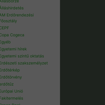
Állásbörze
Álláshirdetés
AM Erdőrendezési
Főosztály
CEPF
Copa Cogeca
Egyéb
Egyetemi hírek
Egyetemi szintű oktatás
Erdészeti szakszemélyzet
Erdőtérkép
Erdőtörvény
erdőtűz
Európai Unió
Fakitermelés