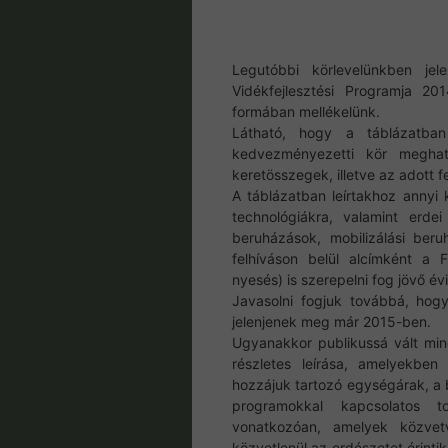
Legutóbbi körlevelünkben je
Vidékfejlesztési Programja 201
formában mellékelünk.
Látható, hogy a táblázatban
kedvezményezetti kör meghatá
keretösszegek, illetve az adott 
A táblázatban leírtakhoz annyi 
technológiákra, valamint erdei
beruházások, mobilizálási ber
felhíváson belül alcímként a Fi
nyesés) is szerepelni fog jövő év
Javasolni fogjuk továbbá, hogy
jelenjenek meg már 2015-ben.
Ugyanakkor publikussá vált min
részletes leírása, amelyekbe
hozzájuk tartozó egységárak, a 
programokkal kapcsolatos t
vonatkozóan, amelyek közvetv
közvetlenül az erdészetet érinti