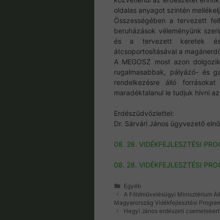
oldalas anyagot szintén mellékelj
Összességében a tervezett fe
beruházások véleményünk szerin
és a tervezett keretek éss
átcsoportosításával a magánerdő
A MEGOSZ most azon dolgozik,
rugalmasabbak, pályázó- és g
rendelkezésre álló forrásoka
maradéktalanul le tudjuk hívni a
Erdészüdvözlettel:
Dr. Sárvári János ügyvezető eln
08. 28. VIDÉKFEJLESZTÉSI PR
08. 28. VIDÉKFEJLESZTÉSI P
Kategória
Egyéb
A Földművelésügyi Minisztérium Áll
Magyarország Vidékfejlesztési Progra
Hegyi János erdészeti csemetekert