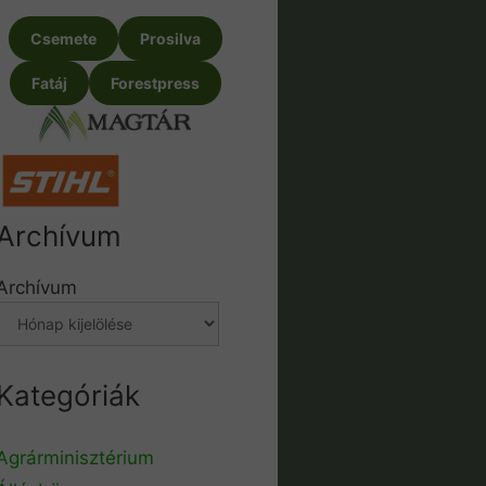
Csemete
Prosilva
Fatáj
Forestpress
Archívum
Archívum
Kategóriák
Agrárminisztérium