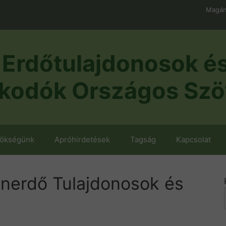
Magán
Erdőtulajdonosok é
kodók Országos Szö
nökségünk
Apróhirdetések
Tagság
Kapcsolat
ánerdő Tulajdonosok és