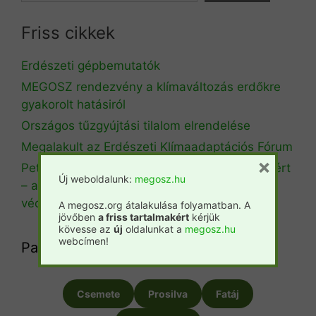
Friss cikkek
Erdészeti gépbemutatók
MEGOSZ rendezvény a klímaváltozás erdőkre
gyakorolt hatásiról
Országos tűzgyújtási tilalom elrendelése
Megalakult az Erdészeti Klímaadaptációs Fórum
×
Petíciót indított a Copa-Cogeca a KAP jövőjéért
Új weboldalunk:
megosz.hu
– a gazdák és az élelmiszer-biztonság
védelmében
A megosz.org átalakulása folyamatban. A
jövőben
a friss tartalmakért
kérjük
kövesse az
új
oldalunkat a
megosz.hu
webcímen!
Partnereink
Csemete
Prosilva
Fatáj