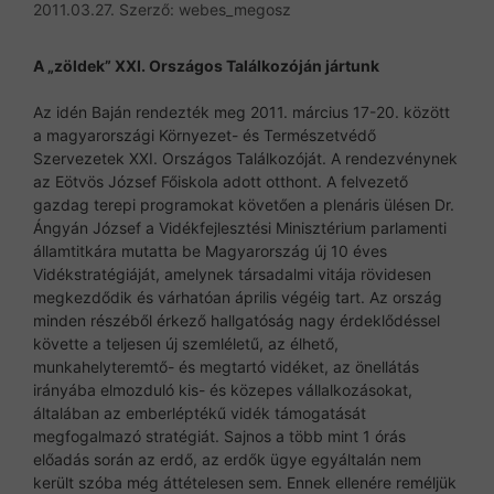
2011.03.27.
Szerző:
webes_megosz
A „zöldek” XXI. Országos Találkozóján jártunk
Az idén Baján rendezték meg 2011. március 17-20. között
a magyarországi Környezet- és Természetvédő
Szervezetek XXI. Országos Találkozóját. A rendezvénynek
az Eötvös József Főiskola adott otthont. A felvezető
gazdag terepi programokat követően a plenáris ülésen Dr.
Ángyán József a Vidékfejlesztési Minisztérium parlamenti
államtitkára mutatta be Magyarország új 10 éves
Vidékstratégiáját, amelynek társadalmi vitája rövidesen
megkezdődik és várhatóan április végéig tart. Az ország
minden részéből érkező hallgatóság nagy érdeklődéssel
követte a teljesen új szemléletű, az élhető,
munkahelyteremtő- és megtartó vidéket, az önellátás
irányába elmozduló kis- és közepes vállalkozásokat,
általában az emberléptékű vidék támogatását
megfogalmazó stratégiát. Sajnos a több mint 1 órás
előadás során az erdő, az erdők ügye egyáltalán nem
került szóba még áttételesen sem. Ennek ellenére reméljük