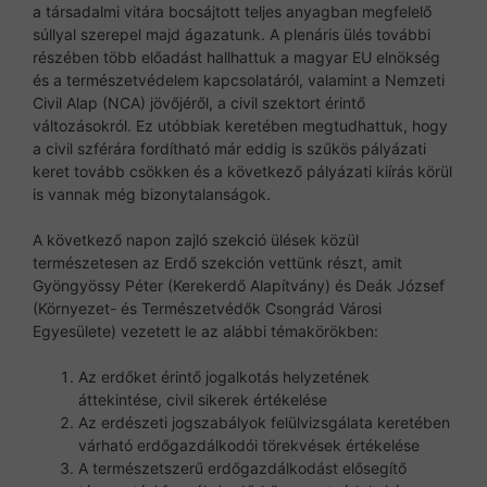
a társadalmi vitára bocsájtott teljes anyagban megfelelő
súllyal szerepel majd ágazatunk. A plenáris ülés további
részében több előadást hallhattuk a magyar EU elnökség
és a természetvédelem kapcsolatáról, valamint a Nemzeti
Civil Alap (NCA) jövőjéről, a civil szektort érintő
változásokról. Ez utóbbiak keretében megtudhattuk, hogy
a civil szférára fordítható már eddig is szűkös pályázati
keret tovább csökken és a következő pályázati kiírás körül
is vannak még bizonytalanságok.
A következő napon zajló szekció ülések közül
természetesen az Erdő szekción vettünk részt, amit
Gyöngyössy Péter (Kerekerdő Alapítvány) és Deák József
(Környezet- és Természetvédők Csongrád Városi
Egyesülete) vezetett le az alábbi témakörökben:
Az erdőket érintő jogalkotás helyzetének
áttekintése, civil sikerek értékelése
Az erdészeti jogszabályok felülvizsgálata keretében
várható erdőgazdálkodói törekvések értékelése
A természetszerű erdőgazdálkodást elősegítő