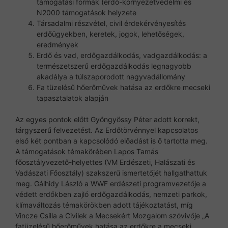
támogatási formák (erdő-környezetvédelmi és
N2000 támogatások helyzete
Társadalmi részvétel, civil érdekérvényesítés
erdőügyekben, keretek, jogok, lehetőségek,
eredmények
Erdő és vad, erdőgazdálkodás, vadgazdálkodás: a
természetszerű erdőgazdálkodás legnagyobb
akadálya a túlszaporodott nagyvadállomány
Fa tüzelésű hőerőművek hatása az erdőkre mecseki
tapasztalatok alapján
Az egyes pontok előtt Gyöngyössy Péter adott korrekt,
tárgyszerű felvezetést. Az Erdőtörvénnyel kapcsolatos
első két pontban a kapcsolódó előadást is ő tartotta meg.
A támogatások témakörében Lapos Tamás
főosztályvezető-helyettes (VM Erdészeti, Halászati és
Vadászati Főosztály) szakszerű ismertetőjét hallgathattuk
meg. Gálhidy László a WWF erdészeti programvezetője a
védett erdőkben zajló erdőgazdálkodás, nemzeti parkok,
klímaváltozás témakörökben adott tájékoztatást, míg
Vincze Csilla a Civilek a Mecsekért Mozgalom szóvivője „A
fatüzelésű hőerőművek hatása az erdőkre a mecseki