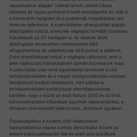
tapasztalatok alapján” címmel tartott vetített képes
előadást
.
Az egyes pontokat követő beszélgetést és vitát is
a konstruktív hangnem és a problémák megoldására való
törekvés jellemezte. A szekcióülésen elhangzottak alapján
állásfoglalás készül, amelynek végleges formáját rövidesen
közzéteszik az OT honlapján is. Az általunk látott
állásfoglalás tervezetben mindenesetre több
elfogadhatónak és vállalhatónak tűnő pontot is találtunk.
Ezért érdeklődéssel várjuk a végleges változatot, amit a
jelen tájékoztató folytatásaként szintén közreadunk majd.
A szekcióülés után rövid egyeztetést tartottunk a civil
természetvédelem és a magán erdőgazdálkodás közösen
felvállalható további feladatairól, mint például a
természetvédelmi korlátozások ellentételezésének
kérdése, vagy a közös az erdő Natura 2000 és az Erdő
környezetvédelmi kifizetések jogcímek népszerűsítése, a
témában szervezendő tájékoztatók, oktatások ügyében.
Összességében a korábbi zöld találkozókon
tapasztaltakhoz képest komoly elmozdulást érzünk az
érdemi közös párbeszéd felé és ezért arra buzdítunk