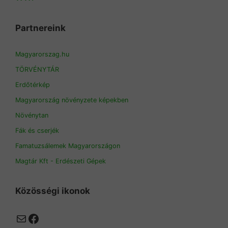
Partnereink
Magyarorszag.hu
TÖRVÉNYTÁR
Erdőtérkép
Magyarország növényzete képekben
Növénytan
Fák és cserjék
Famatuzsálemek Magyarországon
Magtár Kft - Erdészeti Gépek
Közösségi ikonok
Mail
Facebook