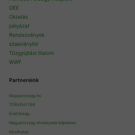
OEE
Oktatás
pályázat
Rendezvények
szakirányító
Tűzgyújtási tilalom
WWF
Partnereink
Magyarorszag.hu
TÖRVÉNYTÁR
Erdőtérkép
Magyarország növényzete képekben
Növénytan