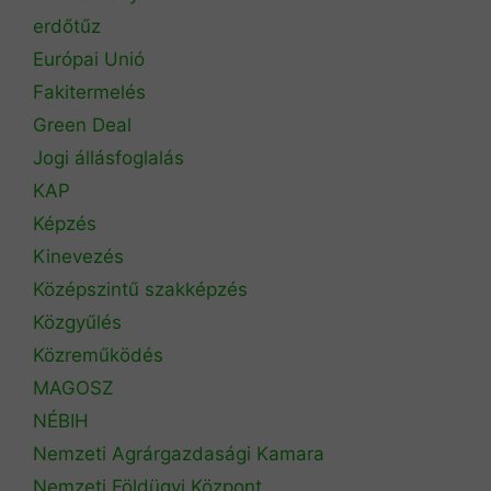
erdőtűz
Európai Unió
Fakitermelés
Green Deal
Jogi állásfoglalás
KAP
Képzés
Kinevezés
Középszintű szakképzés
Közgyűlés
Közreműködés
MAGOSZ
NÉBIH
Nemzeti Agrárgazdasági Kamara
Nemzeti Földügyi Központ