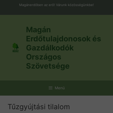
Kilépés
Magánerdőben az erő! Várunk közösségünkbe!
a
tartalomba
Magán
Erdőtulajdonosok és
Gazdálkodók
Országos
Szövetsége
Menü
Tűzgyújtási tilalom