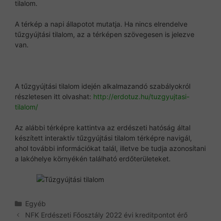
tilalom.
A térkép a napi állapotot mutatja. Ha nincs elrendelve
tűzgyújtási tilalom, az a térképen szövegesen is jelezve
van.
A tűzgyújtási tilalom idején alkalmazandó szabályokról
részletesen itt olvashat:
http://erdotuz.hu/tuzgyujtasi-
tilalom/
Az alábbi térképre kattintva az erdészeti hatóság által
készített interaktív tűzgyújtási tilalom térképre navigál,
ahol további információkat talál, illetve be tudja azonosítani
a lakóhelye környékén található erdőterületeket.
Kategória
Egyéb
NFK Erdészeti Főosztály 2022 évi kreditpontot érő