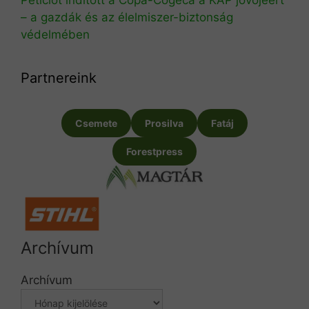
Petíciót indított a Copa-Cogeca a KAP jövőjéért
– a gazdák és az élelmiszer-biztonság
védelmében
Partnereink
Csemete
Prosilva
Fatáj
Forestpress
Archívum
Archívum