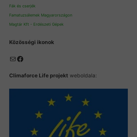
Fák és cserjék
Famatuzsálemek Magyarországon
Magtár Kft - Erdészeti Gépek
Közösségi ikonok
Mail
Facebook
Climaforce Life projekt
weboldala: