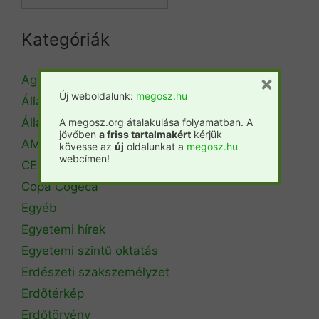
Kategóriák
×
Agrárminisztérium
Új weboldalunk:
megosz.hu
Állásbörze
Álláshirdetés
A megosz.org átalakulása folyamatban. A
jövőben
a friss tartalmakért
kérjük
AM Erdőrendezési Főosztály
kövesse az
új
oldalunkat a
megosz.hu
webcímen!
CEPF
Copa Cogeca
Egyéb
Egyetemi hírek
Egyetemi szintű oktatás
Erdészeti szakszemélyzet
Erdőtérkép
Erdőtörvény