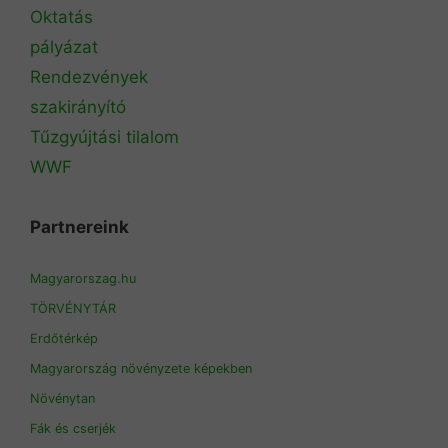
Oktatás
pályázat
Rendezvények
szakirányító
Tűzgyújtási tilalom
WWF
Partnereink
Magyarorszag.hu
TÖRVÉNYTÁR
Erdőtérkép
Magyarország növényzete képekben
Növénytan
Fák és cserjék