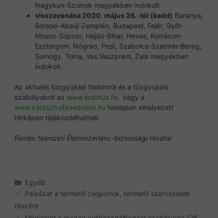
Nagykun-Szolnok megyékben indokolt
visszavonása 2020. május 26.-tól (kedd)
Baranya,
Borsod-Abaúj-Zemplén, Budapest, Fejér, Győr-
Moson-Sopron, Hajdú-Bihar, Heves, Komárom-
Esztergom, Nógrád, Pest, Szabolcs-Szatmár-Bereg,
Somogy, Tolna, Vas,Veszprém, Zala megyékben
indokolt.
Az aktuális tűzgyújtási tilalomról és a tűzgyújtási
szabályokról az
www.erdotuz.hu
vagy a
www.katasztrofavedelem.hu
honlapon elhelyezett
térképen tájékozódhatnak.
Forrás: Nemzeti Élelmiszerlánc-biztonsági Hivatal
Kategória
Egyéb
Pályázat a termelői csoportok, termelői szervezetek
részére
Megjelent a magán erdőgazdálkodást szabályozó 125.