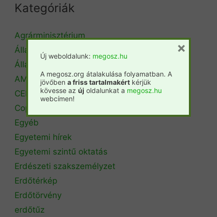
Kategóriák
Agrárminisztérium
×
Állásbörze
Új weboldalunk:
megosz.hu
Álláshirdetés
A megosz.org átalakulása folyamatban. A
AM Erdőrendezési Főosztály
jövőben
a friss tartalmakért
kérjük
kövesse az
új
oldalunkat a
megosz.hu
CEPF
webcímen!
Copa Cogeca
Egyéb
Egyetemi hírek
Egyetemi szintű oktatás
Erdészeti szakszemélyzet
Erdőtérkép
Erdőtörvény
erdőtűz