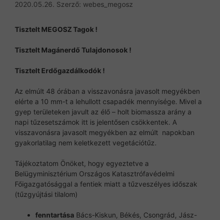
2020.05.26.
Szerző:
webes_megosz
Tisztelt MEGOSZ Tagok !
Tisztelt Magánerdő Tulajdonosok !
Tisztelt Erdőgazdálkodók !
Az elmúlt 48 órában a visszavonásra javasolt megyékben
elérte a 10 mm-t a lehullott csapadék mennyisége. Mivel a
gyep területeken javult az élő – holt biomassza arány a
napi tűzesetszámok itt is jelentősen csökkentek. A
visszavonásra javasolt megyékben az elmúlt napokban
gyakorlatilag nem keletkezett vegetációtűz.
Tájékoztatom Önöket, hogy egyeztetve a
Belügyminisztérium Országos Katasztrófavédelmi
Főigazgatósággal a fentiek miatt a tűzveszélyes időszak
(tűzgyújtási tilalom)
fenntartása
Bács-Kiskun, Békés, Csongrád, Jász-