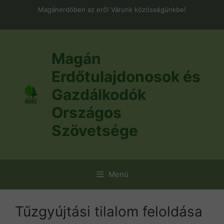
Kilépés
Magánerdőben az erő! Várunk közösségünkbe!
a
tartalomba
Magán
Erdőtulajdonosok és
Gazdálkodók
Országos
Szövetsége
Menü
Tűzgyújtási tilalom feloldása