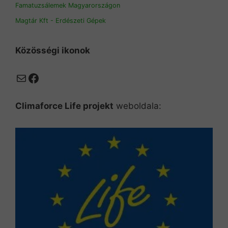
Famatuzsálemek Magyarországon
Magtár Kft - Erdészeti Gépek
Közösségi ikonok
Mail
Facebook
Climaforce Life projekt
weboldala: