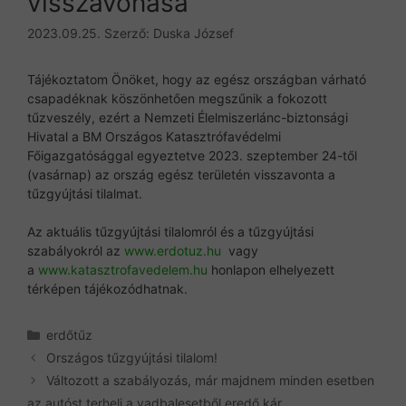
visszavonása
2023.09.25.
Szerző:
Duska József
Tájékoztatom Önöket, hogy az egész országban várható
csapadéknak köszönhetően megszűnik a fokozott
tűzveszély, ezért a Nemzeti Élelmiszerlánc-biztonsági
Hivatal a BM Országos Katasztrófavédelmi
Főigazgatósággal egyeztetve 2023. szeptember 24-től
(vasárnap) az ország egész területén visszavonta a
tűzgyújtási tilalmat.
Az aktuális tűzgyújtási tilalomról és a tűzgyújtási
szabályokról az
www.erdotuz.hu
vagy
a
www.katasztrofavedelem.hu
honlapon elhelyezett
térképen tájékozódhatnak.
Kategória
erdőtűz
Országos tűzgyújtási tilalom!
Változott a szabályozás, már majdnem minden esetben
az autóst terheli a vadbalesetből eredő kár