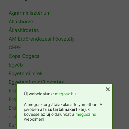
Agrárminisztérium
Állásbörze
Álláshirdetés
AM Erdőrendezési Főosztály
CEPF
Copa Cogeca
Egyéb
Egyetemi hírek
Egyetemi szintű oktatás
×
Erdészeti szakszemélyzet
Új weboldalunk:
megosz.hu
Erdőtérkép
A megosz.org átalakulása folyamatban. A
Erdőtörvény
jövőben
a friss tartalmakért
kérjük
kövesse az
új
oldalunkat a
megosz.hu
erdőtűz
webcímen!
Európai Unió