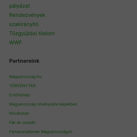
pályázat
Rendezvények
szakirányító
Tűzgyújtási tilalom
WWF
Partnereink
Magyarorszag.hu
TÖRVÉNYTÁR
Erdőtérkép
Magyarország növényzete képekben
Növénytan
Fák és cserjék
Famatuzsálemek Magyarországon