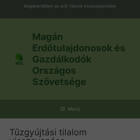
Kilépés
Magánerdőben az erő! Várunk közösségünkbe!
a
tartalomba
Magán
Erdőtulajdonosok és
Gazdálkodók
Országos
Szövetsége
Menü
Tűzgyújtási tilalom