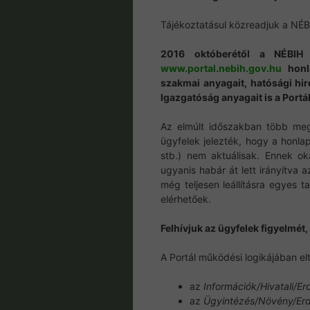
Tájékoztatásul közreadjuk a NÉB
2016 októberétől a NÉBIH 
www.portal.nebih.gov.hu
honla
szakmai anyagait, hatósági hir
Igazgatóság anyagait is a Portál
Az elmúlt időszakban több meg
ügyfelek jelezték, hogy a honla
stb.) nem aktuálisak. Ennek oka
ugyanis habár át lett irányítva 
még teljesen leállításra egyes t
elérhetőek.
Felhívjuk az ügyfelek figyelmét, 
A Portál működési logikájában el
az
Információk/Hivatali/Er
az
Ügyintézés/Növény/Erd