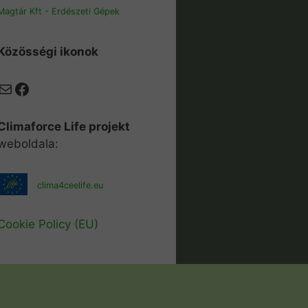
Magtár Kft - Erdészeti Gépek
Közösségi ikonok
Mail
Facebook
Climaforce Life projekt
weboldala:
clima4ceelife.eu
Cookie Policy (EU)