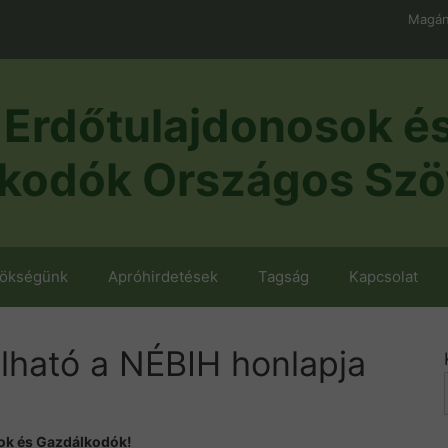
Magán
Erdőtulajdonosok é
kodók Országos Szö
nökségünk
Apróhirdetések
Tagság
Kapcsolat
álható a NÉBIH honlapja
ok és Gazdálkodók!