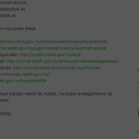
yomtatványok
,
atbázisok
és
etők el.
m közvetlen linkje
//portal.nebih.gov.hu/informaciok/noveny/hivatali/erdo
ortal.nebih.gov.hu/ugyintezes/noveny/nyomtatvanyok
igazolás:
http://portal.nebih.gov.hu/eutr
ső:
http://portal.nebih.gov.hu/erdeszeti-illetekessegkereso
ntézés:
http://portal.nebih.gov.hu/erdo-ugyintezes
erdoterkep.nebih.gov.hu/
bih.gov.hu/hu/erdoleltar
ban kérdés merül fel, kérjük, forduljon kollégáinkhoz az
ímen.
tóság)