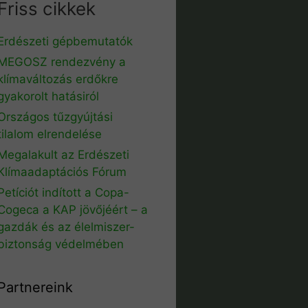
Friss cikkek
Erdészeti gépbemutatók
MEGOSZ rendezvény a
klímaváltozás erdőkre
gyakorolt hatásiról
Országos tűzgyújtási
tilalom elrendelése
Megalakult az Erdészeti
Klímaadaptációs Fórum
Petíciót indított a Copa-
Cogeca a KAP jövőjéért – a
gazdák és az élelmiszer-
biztonság védelmében
Partnereink