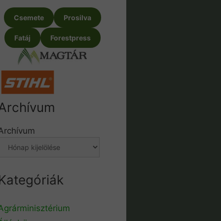
Csemete
Prosilva
Fatáj
Forestpress
Archívum
Archívum
Kategóriák
Agrárminisztérium