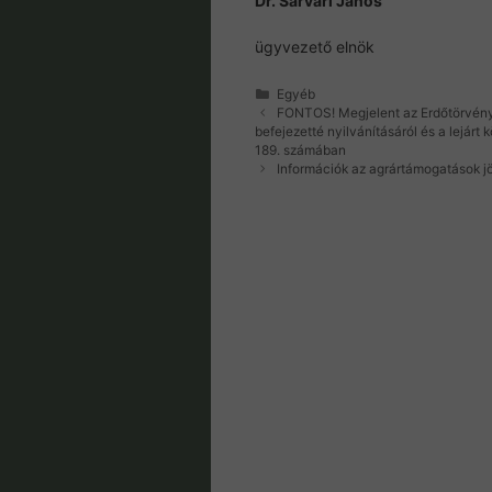
Dr. Sárvári János
ügyvezető elnök
Kategória
Egyéb
FONTOS! Megjelent az Erdőtörvény m
befejezetté nyilvánításáról és a lejár
189. számában
Információk az agrártámogatások jö