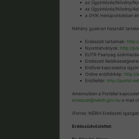
az
Ügyintézés/Növény/N
az
Ügyintézés/Növény/Ad
a
GYIK
menüpontokban érh
Néhány gyakran használt tartalo
Erdészeti tartalmak:
http:
Nyomtatványok:
http://p
EUTR-Faanyag származás
Erdészeti illetékességkere
Erdővel kapcsolatos ügyi
Online erdőtérkép:
http://
Erdőleltár:
http://portal.ne
Amennyiben a Portállal kapcsolat
erdeszet@nebih.gov.hu
e-mail c
(Forrás: NÉBIH Erdészeti Igazga
Erdészüdvözlettel: