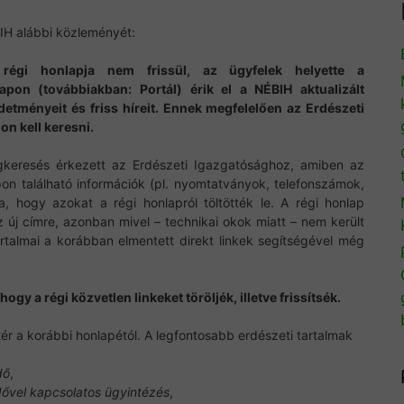
IH alábbi közleményét:
régi honlapja nem frissül, az ügyfelek helyette a
pon (továbbiakban: Portál) érik el a NÉBIH aktualizált
detményeit és friss híreit. Ennek megfelelően az Erdészeti
on kell keresni.
keresés érkezett az Erdészeti Igazgatósághoz, amiben az
pon található információk (pl. nyomtatványok, telefonszámok,
, hogy azokat a régi honlapról töltötték le. A régi honlap
az új címre, azonban mivel – technikai okok miatt – nem került
artalmai a korábban elmentett direkt linkek segítségével még
hogy a régi közvetlen linkeket töröljék, illetve frissítsék.
tér a korábbi honlapétól. A legfontosabb erdészeti tartalmak
dő
,
ővel kapcsolatos ügyintézés
,