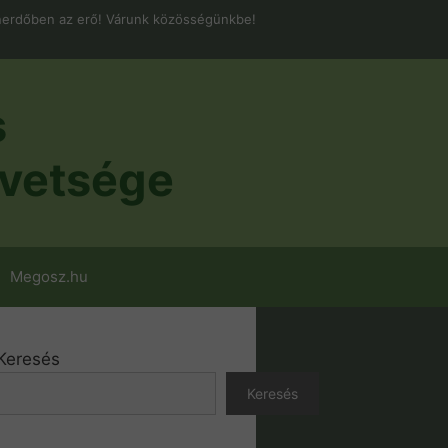
erdőben az erő! Várunk közösségünkbe!
s
vetsége
Megosz.hu
Keresés
Keresés