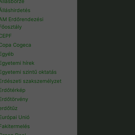
Állásbörze
Álláshirdetés
AM Erdőrendezési
Főosztály
CEPF
Copa Cogeca
Egyéb
Egyetemi hírek
Egyetemi szintű oktatás
Erdészeti szakszemélyzet
Erdőtérkép
Erdőtörvény
erdőtűz
Európai Unió
Fakitermelés