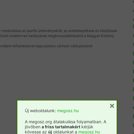
ódosítása az iparifa ültetvényekről, az erdőtelepítések és felújítások
t körzeti erdőtervek hatályának meghosszabbításáról a Magyar Közlöny
vőbeni kifizetéseivel kapcsolatos várható változásokról
×
Új weboldalunk:
megosz.hu
A megosz.org átalakulása folyamatban. A
jövőben
a friss tartalmakért
kérjük
kövesse az
új
oldalunkat a
megosz.hu