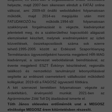
helyezte, majd 2007-ben sikeresen elindult a FATÁJ online
változat, ami 2009-től önálló weboldalként folyamatosan
működik, majd 2014-es megújulás után mint
FATUDAKOZÓ.hu működik.
1994-től folyamatosan
szakkönyvek forgalmazását is végezte, kiadványokat
jelentetett meg, és a szakterülethez kapcsolódó alágazati
elemzéseket készített, melynek eredményeként az üzleti
közvetítések, összekapcsolások száma sok ezerre
tehető.
1995-2005 között az Erdészeti Szaporítóanyag
Terméktanács ügyvezetőjeként havonta megjelenő HÍR-MAG
kiadvánnyal, a szervezet weboldalának beindításával, az
évente megjelenő ESZT Évkönyv készítésével, regionális
találkozó és nemzetközi tanulmányút lebonyolításával
segítette az erdészeti csemetekerti vállalkozást működtető
kollégákat. 2019-től a FAGOSZ ügyvezető főtitkára.
A két szervezet keretében folyamatosan végezte az
érdekfeltáró, érvényesítő munkát. 2021-ben az
Agrárminiszter Zöld Toll Díj átadásával ismerte el.
Tóth János okleveles erdőmérnök urat a MEGOSZ
elnöksége MEGOSZ érem kitüntetésben részesíti.