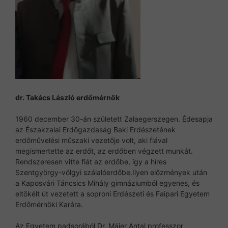
dr. Tak
á
cs L
á
szl
ó
erdőmérnök
1960 december 30-án született Zalaegerszegen. Édesapja
az Északzalai Erdőgazdaság Baki Erdészetének
erdőművelési műszaki vezetője volt, aki fiával
megismertette az erdőt, az erdőben végzett munkát.
Rendszeresen vitte fiát az erdőbe, így a híres
Szentgyörgy-völgyi szálalóerdőbe.Ilyen előzmények után
a Kaposvári Táncsics Mihály gimnáziumból egyenes, és
eltökélt út vezetett a soproni Erdészeti és Faipari Egyetem
Erdőmérnöki Karára.
Az Egyetem padsorából Dr. Májer Antal professzor