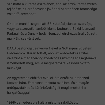
szólította a kutatás asztalához, ahol az erdők természetes
fejlődése, az erdőnevelés jövőbeni szerepének fontossága
volt a fő szempont.
Oktatói munkássága alatt 56 kutatási jelentés szerzője,
vagy társszerzője, amiből kiemelkednek a Bükki Nemzeti
Parknál, és a Duna – Ipoly Nemzeti létrehozásánál végzett
munkák, szakértések.
DAAD ösztöndíjat elnyerve 1 évet a Göttingeni Egyetem
Erdőmérnöki Karán töltött, ahol az erdőértékszámítás,
valamint a magánerdőgazdálkodás üzemgazdaságtanával
ismerkedett meg, ami a meghatározta későbbi oktatói
munkáját.
Az egyetemen eltöltött évei elkötelezték az erdészeti
képzés iránt. Fontosnak tartotta az állami és a magán
erdőgazdálkodás különbözőségeit megismertetni a
hallgatósággal.
1998-ban édesapja halála miatt hazaköltözött