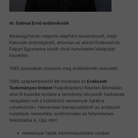
dr. Gabnai Ernő
erdőmérnök
Kerekegyházán végezte alapfokú tanulmányait, majd
Kalocsán érettségizett, ahonnan az akkori Erdészeti és
Faipari Egyetemre került rövid honvédelmi kiképzést
követően.
1985 júniusában szerezte meg erdőmérnöki oklevelét.
1985 szeptemberétől állt munkába az
Erdészeti
Tudományos Intézet
Püspökladányi Kísérleti Állomásán,
ahol fő kutatási területe a termőhelyi tényezők hatásának
vizsgálata volt a különböző nemesnyár fajtákra
vonatkózóan. Hamarosan bekapcsolódott az erdészeti
kutatások nemesítési, erdőművelési és faterméstani
feladataiba is. Úgy mint
nemesnyár fajták köztermesztésbe vonása