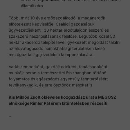
államtitkára.
Több, mint 10 éve erdőgazdálkodó, a magánerdők
elkötelezett képviselője. Családi gazdaságuk
ügyvezetőjeként 130 hektár erdőtulajdon ésszerű és
szakszerű hasznosításának felelőse. Legutóbb közel 50
hektár akácerdő telepítésével igyekezett megoldást találni
az elsivatagosodó homokhátsági területeken kieső
mezőgazdasági jövedelem kompenzálására.
Vadászemberként, gazdálkodóként, tanácsadóként
munkája során a természettel összhangban történő
folyamatos és egészséges egyensúly fenntartásáért
tevékenykedik, és erre ösztönöz másokat is.
Kis Mikl
ó
s Zsolt okleveles k
ö
zgazd
á
sz urat a MEGOSZ
eln
ö
ks
é
ge Rimler P
á
l
é
rem kit
ü
ntet
é
sben r
é
szes
í
ti.
..