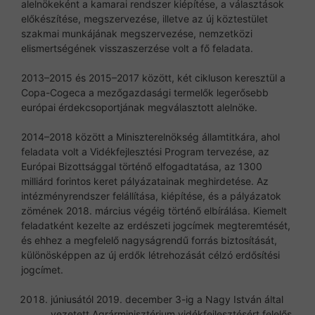
alelnökeként a kamarai rendszer kiépítése, a választások
előkészítése, megszervezése, illetve az új köztestület
szakmai munkájának megszervezése, nemzetközi
elismertségének visszaszerzése volt a fő feladata.
2013–2015 és 2015–2017 között, két cikluson keresztül a
Copa-Cogeca a mezőgazdasági termelők legerősebb
európai érdekcsoportjának megválasztott alelnöke.
2014–2018 között a Miniszterelnökség államtitkára, ahol
feladata volt a Vidékfejlesztési Program tervezése, az
Európai Bizottsággal történő elfogadtatása, az 1300
milliárd forintos keret pályázatainak meghirdetése. Az
intézményrendszer felállítása, kiépítése, és a pályázatok
zömének 2018. március végéig történő elbírálása. Kiemelt
feladatként kezelte az erdészeti jogcímek megteremtését,
és ehhez a megfelelő nagyságrendű forrás biztosítását,
különösképpen az új erdők létrehozását célzó erdősítési
jogcímet.
júniusától 2019. december 3-ig a Nagy István által
vezetett Agrárminisztérium vidékfejlesztésért felelős