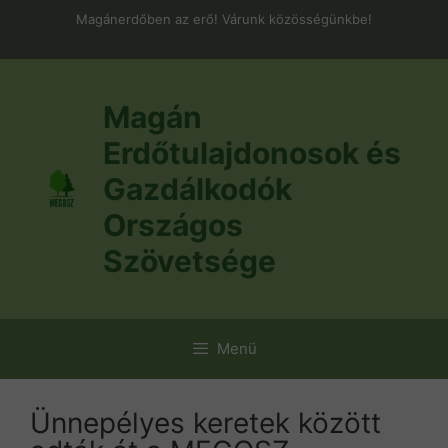
Kilépés
Magánerdőben az erő! Várunk közösségünkbe!
a
tartalomba
Magán
Erdőtulajdonosok és
Gazdálkodók
Országos
Szövetsége
Menü
Ünnepélyes keretek között