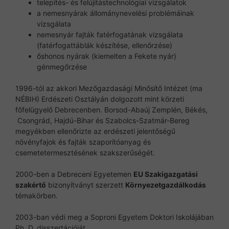
telepítés- és felújítástechnológiai vizsgálatok
a nemesnyárak állománynevelési problémáinak
vizsgálata
nemesnyár fajták fatérfogatának vizsgálata
(fatérfogattáblák készítése, ellenőrzése)
őshonos nyárak (kiemelten a Fekete nyár)
génmegőrzése
1996-tól az akkori Mezőgazdasági Minősítő Intézet (ma
NÉBIH) Erdészeti Osztályán dolgozott mint körzeti
főfelügyelő Debrecenben. Borsod-Abaúj Zemplén, Békés,
Csongrád, Hajdú-Bihar és Szabolcs-Szatmár-Bereg
megyékben ellenőrizte az erdészeti jelentőségű
növényfajok és fajták szaporítóanyag és
csemetetermesztésének szakszerűségét.
2000-ben a Debreceni Egyetemen
EU Szakigazgatási
szakértő
bizonyítványt szerzett
Környezetgazdálkodás
témakörben.
2003-ban védi meg a Soproni Egyetem Doktori Iskolájában
Ph. D. disszertációját.