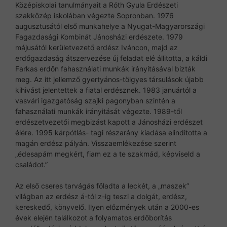
Középiskolai tanulmányait a Róth Gyula Erdészeti
szakközép iskolában végezte Sopronban. 1976
augusztusától első munkahelye a Nyugat-Magyarországi
Fagazdasági Kombinát Jánosházi erdészete. 1979
májusától kerületvezető erdész Iváncon, majd az
erdőgazdaság átszervezése új feladat elé állitotta, a káldi
Farkas erdőn fahasználati munkák irányításával bizták
meg. Az itt jellemző gyertyános-tölgyes társulások újabb
kihivást jelentettek a fiatal erdésznek. 1983 januártól a
vasvári igazgatóság szajki pagonyban szintén a
fahasználati munkák irányitását végezte. 1989-től
erdészetvezetői megbizást kapott a Jánosházi erdészet
élére. 1995 kárpótlás- tagi részarány kiadása elinditotta a
magán erdész pályán. Visszaemlékezése szerint
„édesapám megkért, fiam ez a te szakmád, képviseld a
családot.”
Az első cseres tarvágás föladta a leckét, a „maszek”
világban az erdész á-tól z-ig teszi a dolgát, erdész,
kereskedő, könyvelő. Ilyen előzmények után a 2000-es
évek elején találkozot a folyamatos erdőborítás