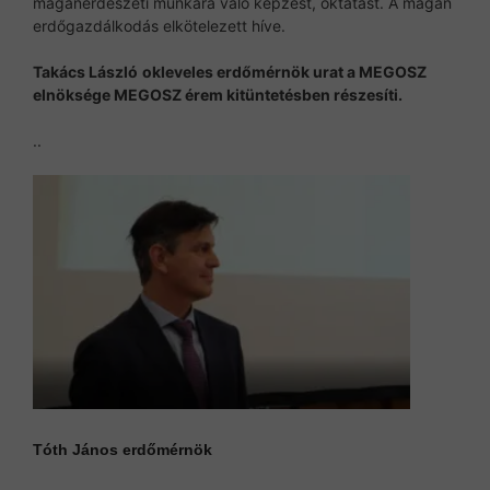
magánerdészeti munkára való képzést, oktatást. A magán
erdőgazdálkodás elkötelezett híve.
Tak
á
cs L
á
szl
ó
okleveles erd
ő
m
é
rn
ö
k urat a MEGOSZ
eln
ö
ks
é
ge MEGOSZ
é
rem kit
ü
ntet
é
sben r
é
szes
í
ti.
..
Tóth János
erdőmérnök