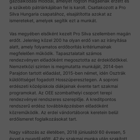
gazdálkodási móddal, amelyet rögtön magáénak érzett és
a szűkebb pátriárkájában fel is karolt. Csatlakozott a Pro
Silva Hungaria csapatához, elsajátította azokat az
ismereteket, amelyek segítik ezt a munkát.
Vas megyében elsőként kezelt Pro Silva szellemben magán
erdőt. Jelenleg közel 200 ha olyan erdő van az irányítása
alatt, amely folyamatos erdőborítás kritériumainak
megfelelően működik. Tapasztalatait számos
rendezvényen előadóként megosztotta az érdeklődőkkel.
Nemzetközi szinten is megmutatta munkáját, 2014-ben
Parajdon tartott előadást, 2015-ben német, idén Osztrák
küldöttséget fogadott Hosszúperesztegen. A soproni
erdészeti középiskola diákjainak évente tart szakmai
programokat. Az OEE szombathelyi csoport terepi
rendezvényei rendszeres szereplője. A kreditpontos
rendszerű erdész továbbképzésben előadóként
közreműködik. Az erdei vándortáborok keretein belül
erdőismeret foglalkozásokat tart.
Nagy változás az életében, 2018 júniusától 60 évesen, 5
évvel a nyugdíj előtt, 42 év szakmai munka után szakított