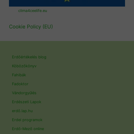
clima4ceelife.eu
Cookie Policy (EU)
Erdőértékelés blog
Köbözőkönyv
Fahibák
Fadoktor
Vándorgyűlés
Erdészeti Lapok
erdő.lap.hu
Erdei programok
Erdő-Mező online