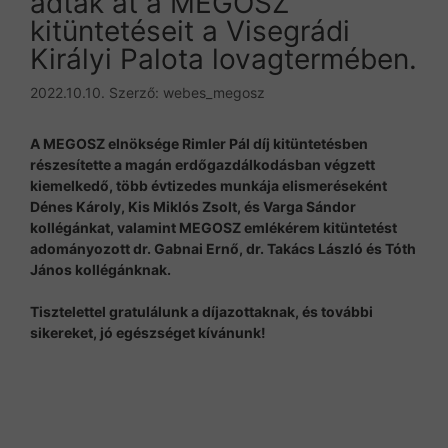
adták át a MEGOSZ
kitüntetéseit a Visegrádi
Királyi Palota lovagtermében.
2022.10.10.
Szerző:
webes_megosz
A MEGOSZ elnöksége Rimler Pál díj kitüntetésben
részesítette a magán erdőgazdálkodásban végzett
kiemelkedő, több évtizedes munkája elismeréseként
Dénes Károly, Kis Miklós Zsolt, és Varga Sándor
kollégánkat, valamint MEGOSZ emlékérem kitüntetést
adományozott dr. Gabnai Ernő, dr. Takács László és Tóth
János kollégánknak.
Tisztelettel gratulálunk a díjazottaknak, és további
sikereket, jó egészséget kívánunk!