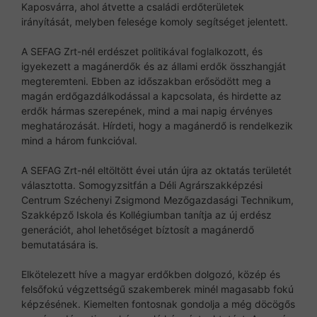
Kaposvárra, ahol átvette a családi erdőterületek
irányítását, melyben felesége komoly segítséget jelentett.
A SEFAG Zrt-nél erdészet politikával foglalkozott, és
igyekezett a magánerdők és az állami erdők összhangját
megteremteni. Ebben az időszakban erősödött meg a
magán erdőgazdálkodással a kapcsolata, és hirdette az
erdők hármas szerepének, mind a mai napig érvényes
meghatározását. Hírdeti, hogy a magánerdő is rendelkezik
mind a három funkcióval.
A SEFAG Zrt-nél eltöltött évei után újra az oktatás területét
választotta. Somogyzsitfán a Déli Agrárszakképzési
Centrum Széchenyi Zsigmond Mezőgazdasági Technikum,
Szakképző Iskola és Kollégiumban tanítja az új erdész
generációt, ahol lehetőséget bíztosít a magánerdő
bemutatására is.
Elkötelezett híve a magyar erdőkben dolgozó, közép és
felsőfokú végzettségű szakemberek minél magasabb fokú
képzésének. Kiemelten fontosnak gondolja a még döcögős