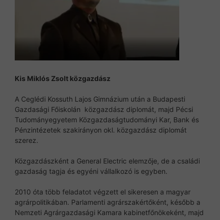
Kis Mikl
ó
s Zsolt közgazdász
A Ceglédi Kossuth Lajos Gimnázium után a Budapesti
Gazdasági Főiskolán közgazdász diplomát, majd Pécsi
Tudományegyetem Közgazdaságtudományi Kar, Bank és
Pénzintézetek szakirányon okl. közgazdász diplomát
szerez.
Közgazdászként a General Electric elemzője, de a családi
gazdaság tagja és egyéni vállalkozó is egyben.
2010 óta több feladatot végzett el sikeresen a magyar
agrárpolitikában. Parlamenti agrárszakértőként, később a
Nemzeti Agrárgazdasági Kamara kabinetfőnökeként, majd