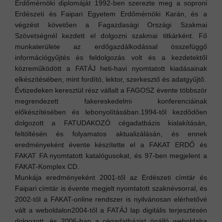
Erdőmérnöki diplomáját 1992-ben szerezte meg a soproni
Erdészeti és Faipari Egyetem Erdőmérnöki Karán, és a
végzést követően a Fagazdasági Országi Szakmai
Szövetségnél kezdett el dolgozni szakmai titkárként. Fő
munkaterülete az erdőgazdálkodással összefüggő
információgyűjtés és feldolgozás volt és a kezdetektől
közreműködött a FATÁJ heti-havi nyomtatott kiadásainak
elkészítésében, mint fordító, lektor, szerkesztő és adatgyűjtő.
Évtizedeken keresztül rész vállalt a FAGOSZ évente többször
megrendezett fakereskedelmi konferenciáinak
előkészítésében és lebonyolításában.
1994-től kezdődően
dolgozott a FATUDAKOZÓ cégadatbázis kialakításán,
feltöltésén és folyamatos aktualizálásán, és ennek
eredményeként évente készítette el a FAKAT ERDŐ és
FAKAT FA nyomtatott katalógusokat, és 97-ben megjelent a
FAKAT-Komplex CD.
Munkája eredményeként 2001-től az Erdészeti címtár és
Faipari címtár is évente megjelt nyomtatott szaknévsorral, és
2002-től a FAKAT-online rendszer is nyilvánosan elérhetővé
vált a weboldalon
2004-től a FATÁJ lap digitális terjesztésén
dolgozott, és 2006-ban a cégadatbázist önálló weboldalra