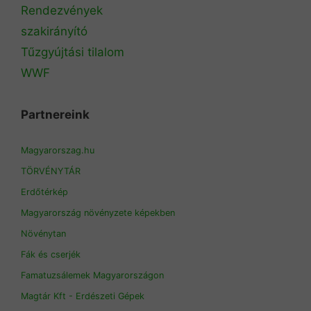
Rendezvények
szakirányító
Tűzgyújtási tilalom
WWF
Partnereink
Magyarorszag.hu
TÖRVÉNYTÁR
Erdőtérkép
Magyarország növényzete képekben
Növénytan
Fák és cserjék
Famatuzsálemek Magyarországon
Magtár Kft - Erdészeti Gépek