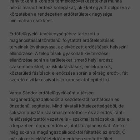
irányítóként a korábbi termelőszövetkezeteknél munka
nélkül maradt erdész kollégákat, akikkel együtt dolgozva a
körzetében a rendezetlen erdőterületek nagysága
minimálisra csökkent.
Erdőfelügyelői tevékenységéhez tartozott a
magánosítással töretlenül folytatott erdőtelepítések
terveinek jóváhagyása, az elvégzett erdősítések helyszíni
ellenőrzése. A telepítések gyakorlati kivitelezése,
ellenőrzése során a területeket ismerő helyi erdész
szakemberekkel, az iskolafásítások, emlékparkok,
közterületi fásítások ellenőrzése során a térség erdőt-, fát
szerető civil lakosaival is jó kapcsolatot épített ki.
Varga Sándor erdőfelügyelőként a térség
magánerdőgazdálkodóit a kezdetektől hathatósan és
önzetlenül segítette. Mind hivatali kötelezettségéből, de
sokszor pusztán szakmaszeretetből – és az erdők iránti
felelősségérzettől vezetve is – szakmai tanácsokkal látta el
a képzetlen, éppen erdőhöz jutott tulajdonosokat. Amikor
még sokan a magángazdálkodóktól féltették az erdőt, Ő
már akkor is előítéletektől mentesen segítette őket,