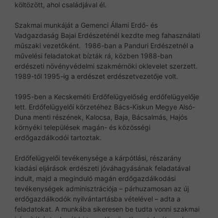
költözött, ahol családjával él.
Szakmai munkáját a Gemenci Állami Erdő- és
Vadgazdaság Bajai Erdészeténél kezdte meg fahasználati
műszaki vezetőként. 1986-ban a Panduri Erdészetnél a
művelési feladatokat bízták rá, közben 1988-ban
erdészeti növényvédelmi szakmérnöki oklevelet szerzett.
1989-től 1995-ig a erdészet erdészetvezetője volt.
1995-ben a Kecskeméti Erdőfelügyelőség erdőfelügyelője
lett. Erdőfelügyelői körzetéhez Bács-Kiskun Megye Alsó-
Duna menti részének, Kalocsa, Baja, Bácsalmás, Hajós
környéki települések magán- és közösségi
erdőgazdálkodói tartoztak.
Erdőfelügyelői tevékenysége a kárpótlási, részarány
kiadási eljárások erdészeti jóváhagyásának feladatával
indult, majd a meginduló magán erdőgazdálkodási
tevékenységek adminisztrációja – párhuzamosan az új
erdőgazdálkodók nyilvántartásba vételével – adta a
feladatokat. A munkába sikeresen be tudta vonni szakmai