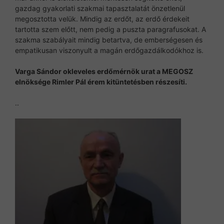
gazdag gyakorlati szakmai tapasztalatát önzetlenül
megosztotta velük. Mindig az erdőt, az erdő érdekeit
tartotta szem előtt, nem pedig a puszta paragrafusokat. A
szakma szabályait mindig betartva, de emberségesen és
empatikusan viszonyult a magán erdőgazdálkodókhoz is.
Varga S
á
ndor okleveles erd
ő
m
é
rn
ö
k urat a MEGOSZ
eln
ö
ks
é
ge Rimler P
á
l
é
rem kit
ü
ntet
é
sben r
é
szes
í
ti.
..