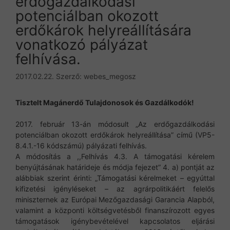
erdőgazdálkodási
potenciálban okozott
erdőkárok helyreállítására
vonatkozó pályázat
felhívása.
2017.02.22.
Szerző:
webes_megosz
Tisztelt Magánerdő Tulajdonosok és Gazdálkodók!
2017. február 13-án módosult „Az erdőgazdálkodási
potenciálban okozott erdőkárok helyreállítása” című (VP5-
8.4.1.-16 kódszámú) pályázati felhívás.
A módosítás a ,,Felhívás 4.3. A támogatási kérelem
benyújtásának határideje és módja fejezet” 4. a) pontját az
alábbiak szerint érinti: „Támogatási kérelmeket – egyúttal
kifizetési igényléseket – az agrárpolitikáért felelős
miniszternek az Európai Mezőgazdasági Garancia Alapból,
valamint a központi költségvetésből finanszírozott egyes
támogatások igénybevételével kapcsolatos eljárási