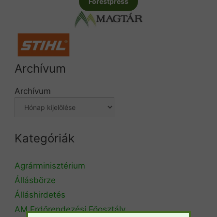
Forestpress
Archívum
Archívum
Kategóriák
Agrárminisztérium
Állásbörze
Álláshirdetés
AM Erdőrendezési Főosztály