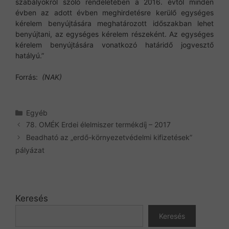
szabályokról szóló rendeletében a 2016. évtől minden
évben az adott évben meghirdetésre kerülő egységes
kérelem benyújtására meghatározott időszakban lehet
benyújtani, az egységes kérelem részeként. Az egységes
kérelem benyújtására vonatkozó határidő jogvesztő
hatályú.”
Forrás:
(NAK)
Kategória
Egyéb
78. OMÉK Erdei élelmiszer termékdíj – 2017
Beadható az „erdő-környezetvédelmi kifizetések”
pályázat
Keresés
Keresés