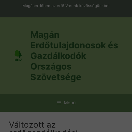
Kilépés
Magánerdőben az erő! Várunk közösségünkbe!
a
tartalomba
Magán
Erdőtulajdonosok és
Gazdálkodók
Országos
Szövetsége
Menü
Változott az