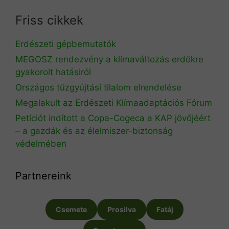
Friss cikkek
Erdészeti gépbemutatók
MEGOSZ rendezvény a klímaváltozás erdőkre
gyakorolt hatásiról
Országos tűzgyújtási tilalom elrendelése
Megalakult az Erdészeti Klímaadaptációs Fórum
Petíciót indított a Copa-Cogeca a KAP jövőjéért
– a gazdák és az élelmiszer-biztonság
védelmében
Partnereink
Csemete
Prosilva
Fatáj