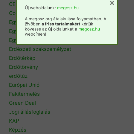
×
CEPF
Új weboldalunk:
megosz.hu
Copa Cogeca
A megosz.org átalakulása folyamatban. A
Egyéb
jövőben
a friss tartalmakért
kérjük
kövesse az
új
oldalunkat a
megosz.hu
Egyetemi hírek
webcímen!
Egyetemi szintű oktatás
Erdészeti szakszemélyzet
Erdőtérkép
Erdőtörvény
erdőtűz
Európai Unió
Fakitermelés
Green Deal
Jogi állásfoglalás
KAP
Képzés