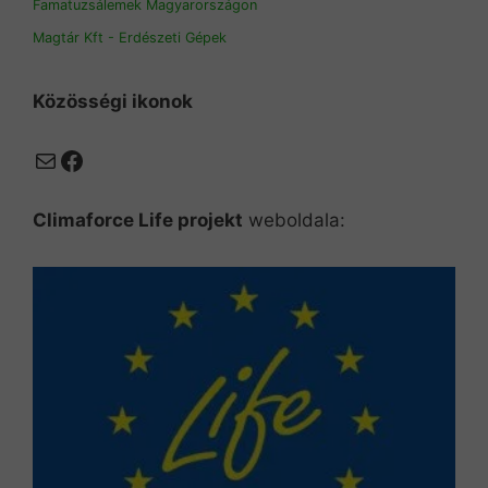
Famatuzsálemek Magyarországon
Magtár Kft - Erdészeti Gépek
Közösségi ikonok
Mail
Facebook
Climaforce Life projekt
weboldala: