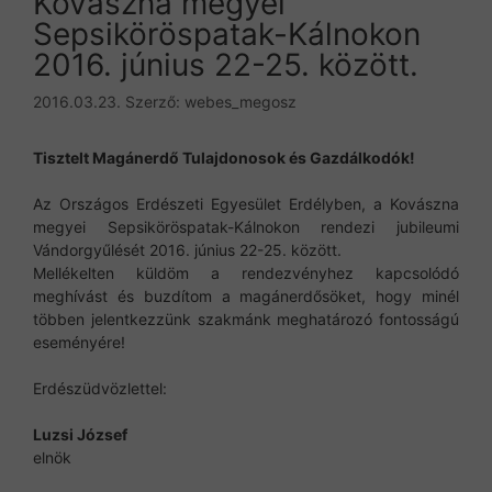
Kovászna megyei
Sepsiköröspatak-Kálnokon
2016. június 22-25. között.
2016.03.23.
Szerző:
webes_megosz
Tisztelt Magánerdő Tulajdonosok és Gazdálkodók!
Az Országos Erdészeti Egyesület Erdélyben, a Kovászna
megyei Sepsiköröspatak-Kálnokon rendezi jubileumi
Vándorgyűlését 2016. június 22-25. között.
Mellékelten küldöm a rendezvényhez kapcsolódó
meghívást és buzdítom a magánerdősöket, hogy minél
többen jelentkezzünk szakmánk meghatározó fontosságú
eseményére!
Erdészüdvözlettel:
Luzsi József
elnök