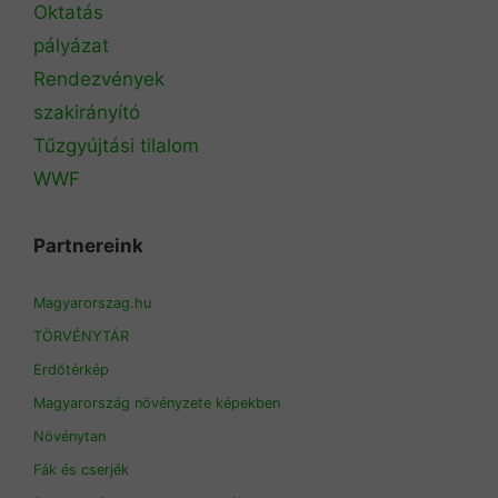
Oktatás
pályázat
Rendezvények
szakirányító
Tűzgyújtási tilalom
WWF
Partnereink
Magyarorszag.hu
TÖRVÉNYTÁR
Erdőtérkép
Magyarország növényzete képekben
Növénytan
Fák és cserjék