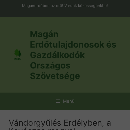
Kilépés
Magánerdőben az erő! Várunk közösségünkbe!
a
tartalomba
Magán
Erdőtulajdonosok és
Gazdálkodók
Országos
Szövetsége
Menü
Vándorgyűlés Erdélyben, a