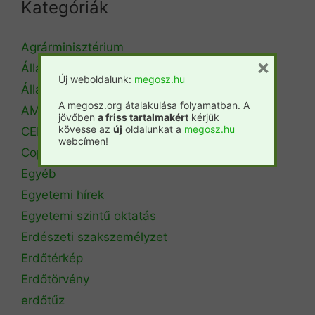
Kategóriák
Agrárminisztérium
×
Állásbörze
Új weboldalunk:
megosz.hu
Álláshirdetés
A megosz.org átalakulása folyamatban. A
AM Erdőrendezési Főosztály
jövőben
a friss tartalmakért
kérjük
kövesse az
új
oldalunkat a
megosz.hu
CEPF
webcímen!
Copa Cogeca
Egyéb
Egyetemi hírek
Egyetemi szintű oktatás
Erdészeti szakszemélyzet
Erdőtérkép
Erdőtörvény
erdőtűz