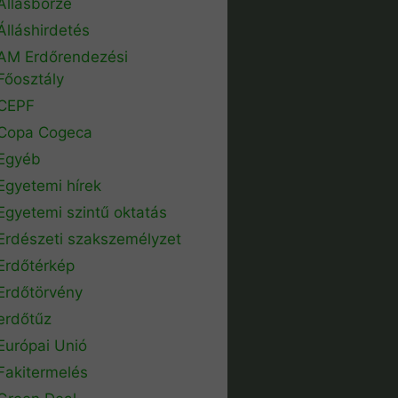
Állásbörze
Álláshirdetés
AM Erdőrendezési
Főosztály
CEPF
Copa Cogeca
Egyéb
Egyetemi hírek
Egyetemi szintű oktatás
Erdészeti szakszemélyzet
Erdőtérkép
Erdőtörvény
erdőtűz
Európai Unió
Fakitermelés