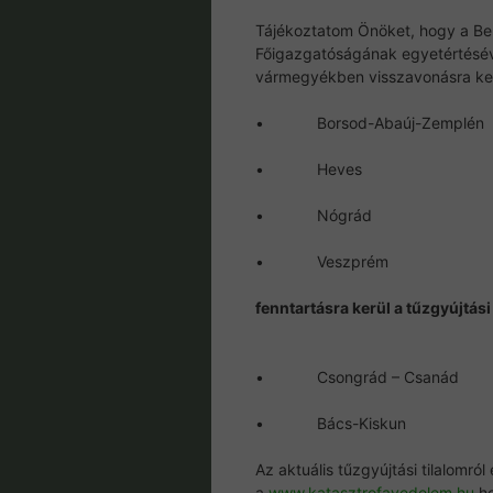
Tájékoztatom Önöket, hogy a Be
Főigazgatóságának egyetértésé
vármegyékben visszavonásra kerül
• Borsod-Abaúj-Zemplén
• Heves
• Nógrád
• Veszprém
fenntartásra kerül a tűzgyújtás
• Csongrád – Csanád
• Bács-Kiskun
Az aktuális tűzgyújtási tilalomró
a
www.katasztrofavedelem.hu
ho