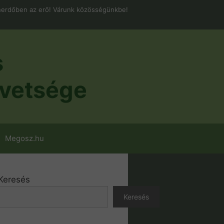
erdőben az erő! Várunk közösségünkbe!
s
vetsége
Megosz.hu
Keresés
Keresés