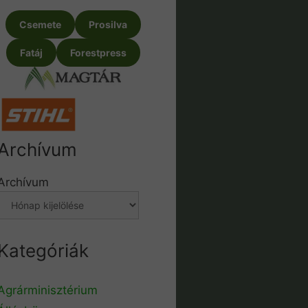
Csemete
Prosilva
Fatáj
Forestpress
Archívum
Archívum
Kategóriák
Agrárminisztérium