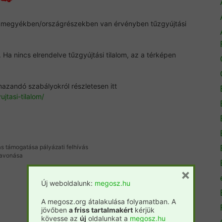
ett megyékben/országrészekben van érvényben tűzgyújtási
. Ha nincs elrendelve tűzgyújtási tilalom, az a térképen
lmazandó szabályokról részletesen itt
jtasi-tilalom/
ás támogatása pályázati felhívás
szavonása
×
Új weboldalunk:
megosz.hu
A megosz.org átalakulása folyamatban. A
jövőben
a friss tartalmakért
kérjük
kövesse az
új
oldalunkat a
megosz.hu