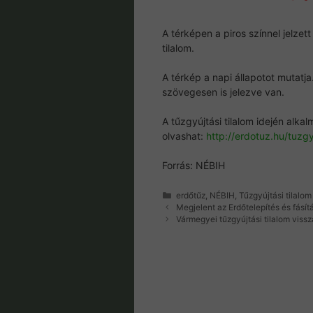
A térképen a piros színnel jelz
tilalom.
A térkép a napi állapotot mutatja
szövegesen is jelezve van.
A tűzgyújtási tilalom idején alka
olvashat:
http://erdotuz.hu/tuzgyu
Forrás: NÉBIH
Kategória
erdőtűz
,
NÉBIH
,
Tűzgyújtási tilalom
Megjelent az Erdőtelepítés és fásít
Vármegyei tűzgyújtási tilalom vis