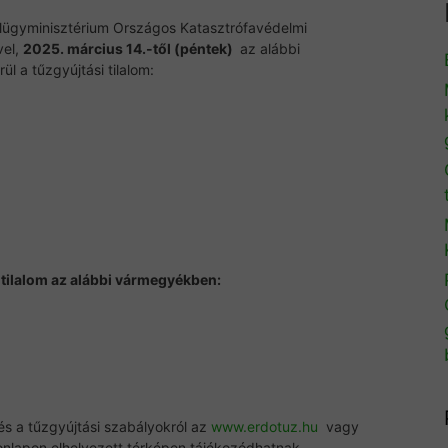
lügyminisztérium Országos Katasztrófavédelmi
vel,
2
025. március 14.-től (péntek)
az alábbi
 a tűzgyújtási tilalom:
i tilalom az alábbi vármegyékben:
l és a tűzgyújtási szabályokról az
www.erdotuz.hu
vagy
nlapon elhelyezett térképen tájékozódhatnak.