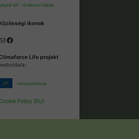
Magtár Kft - Erdészeti Gépek
Közösségi ikonok
Mail
Facebook
Climaforce Life projekt
weboldala:
clima4ceelife.eu
Cookie Policy (EU)