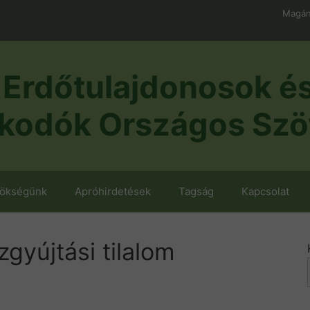
Magán
Erdőtulajdonosok é
kodók Országos Szö
nökségünk
Apróhirdetések
Tagság
Kapcsolat
gyújtási tilalom