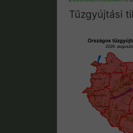
Tűzgyújtási t