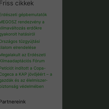
Friss cikkek
Erdészeti gépbemutatók
MEGOSZ rendezvény a
klímaváltozás erdőkre
gyakorolt hatásiról
Országos tűzgyújtási
tilalom elrendelése
Megalakult az Erdészeti
Klímaadaptációs Fórum
Petíciót indított a Copa-
Cogeca a KAP jövőjéért – a
gazdák és az élelmiszer-
biztonság védelmében
Partnereink