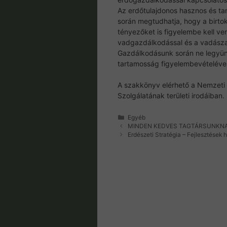
Az erdőtulajdonos hasznos és t
során megtudhatja, hogy a birto
tényezőket is figyelembe kell ve
vadgazdálkodással és a vadászat
Gazdálkodásunk során ne legyünk
tartamosság figyelembevételéve
A szakkönyv elérhető a Nemzeti
Szolgálatának területi irodáiban.
Kategória
Egyéb
MINDEN KEDVES TAGTÁRSUNKN
Erdészeti Stratégia – Fejlesztések 