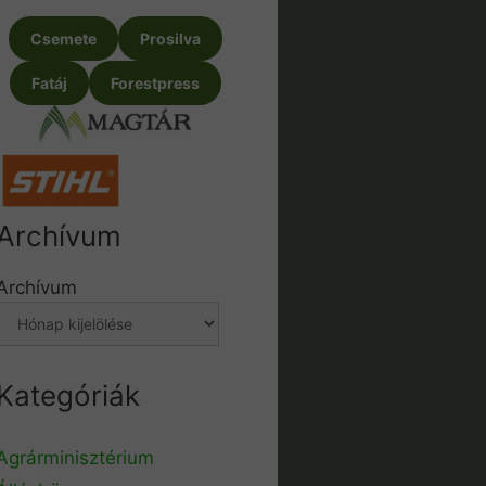
Csemete
Prosilva
Fatáj
Forestpress
Archívum
Archívum
Kategóriák
Agrárminisztérium