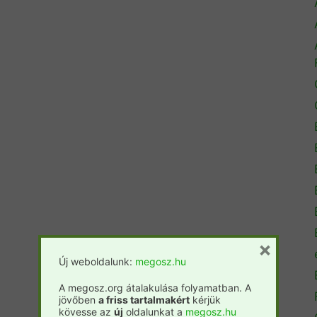
×
Új weboldalunk:
megosz.hu
A megosz.org átalakulása folyamatban. A
jövőben
a friss tartalmakért
kérjük
kövesse az
új
oldalunkat a
megosz.hu