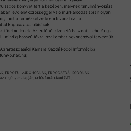
anulságos könyvet tart a kezében, melynek tanulmányozása
kában lévő életközösséggel való munkálkodás során olyan
nni, mint a természetvédelem kívánalmai, a
tal kapcsolatos előírások.
 türelmetlenek. Az erdőből kivehető hasznot – lehetőleg a
l – mindig hosszú távra, szakember bevonásával tervezzük.
 Agrárgazdasági Kamara Gazdálkodói Információs
 (umvp.nak.hu).
AK, ERDŐTULAJDONOSNAK, ERDŐGAZDÁLKODÓNAK
hazai igények alapján, uniós forrásokból (MTI)