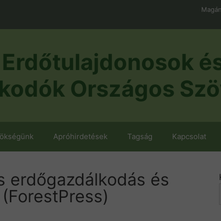
Magán
Erdőtulajdonosok é
kodók Országos Szö
nökségünk
Apróhirdetések
Tagság
Kapcsolat
s erdőgazdálkodás és
 (ForestPress)