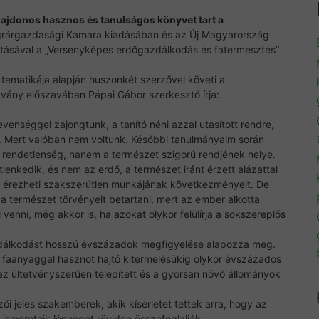
lajdonos hasznos és tanulságos könyvet tart a
grárgazdasági Kamara kiadásában és az Új Magyarország
atásával a „Versenyképes erdőgazdálkodás és fatermesztés”
tematikája alapján huszonkét szerzővel követi a
advány előszavában Pápai Gábor szerkesztő írja:
evenséggel zajongtunk, a tanító néni azzal utasított rendre,
 Mert valóban nem voltunk. Későbbi tanulmányaim során
rendetlenség, hanem a természet szigorú rendjének helye.
lenkedik, és nem az erdő, a természet iránt érzett alázattal
s érezheti szakszerűtlen munkájának következményeit. De
 természet törvényeit betartani, mert az ember alkotta
 venni, még akkor is, ha azokat olykor felülírja a sokszereplős
dálkodást hosszú évszázadok megfigyelése alapozza meg.
 faanyaggal hasznot hajtó kitermelésükig olykor évszázados
k az ültetvényszerűen telepített és a gyorsan növő állományok
ői jeles szakemberek, akik kísérletet tettek arra, hogy az
ismereteik lényegét röviden összefoglalják.