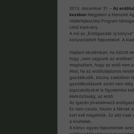
2013. december 31. –
Az erdőtu
kezében
Megjelent a Nemzeti A
Vidékfejlesztési Program támog
című kiadvány.
A mű az „Erdőgazdák új könyve” 
korszerűsített fejezeteket. A ki
Hajdani iskolámban, ha túlzott el
hogy „nem vagyunk az erdőben”.
megtudtam, hogy az erdő nem a 
Ahol, ha az erdőtulajdonos rendet
gazdálkodik, bizony zsebében i
gazdálkodásunk során nem elég a
jogszabályokat is figyelembe kell
életközösség, az erdő.
Az igazán jövedelmező erdőgaz
Ez nem csoda, hiszen a fáknak a
kort kell megélniük. Ez alól csa
a kivételek.
A könyv egyes fejezeteinek szerz
erdőgazdálkodással kapcsolatos 