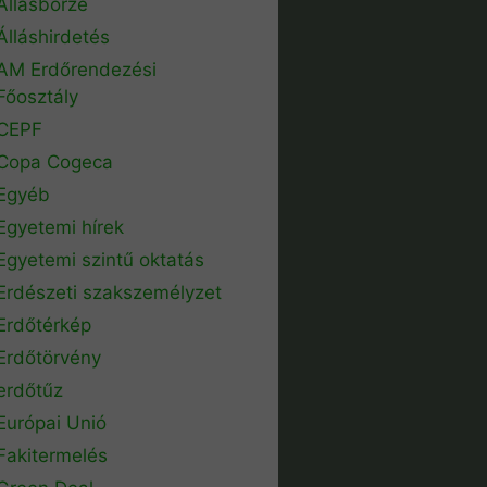
Állásbörze
Álláshirdetés
AM Erdőrendezési
Főosztály
CEPF
Copa Cogeca
Egyéb
Egyetemi hírek
Egyetemi szintű oktatás
Erdészeti szakszemélyzet
Erdőtérkép
Erdőtörvény
erdőtűz
Európai Unió
Fakitermelés