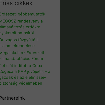
Friss cikkek
Erdészeti gépbemutatók
MEGOSZ rendezvény a
klímaváltozás erdőkre
gyakorolt hatásiról
Országos tűzgyújtási
tilalom elrendelése
Megalakult az Erdészeti
Klímaadaptációs Fórum
Petíciót indított a Copa-
Cogeca a KAP jövőjéért – a
gazdák és az élelmiszer-
biztonság védelmében
Partnereink