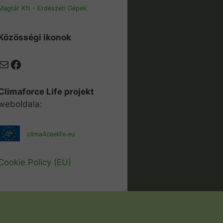
Magtár Kft - Erdészeti Gépek
Közösségi ikonok
Mail
Facebook
Climaforce Life projekt
weboldala:
clima4ceelife.eu
Cookie Policy (EU)