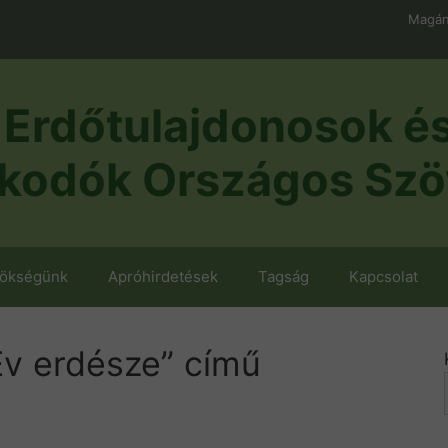
Magán
Erdőtulajdonosok é
kodók Országos Szö
nökségünk
Apróhirdetések
Tagság
Kapcsolat
Év erdésze” című