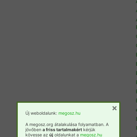
×
Új weboldalunk:
megosz.hu
A megosz.org átalakulása folyamatban. A
jövőben
a friss tartalmakért
kérjük
kövesse az
új
oldalunkat a
megosz.hu