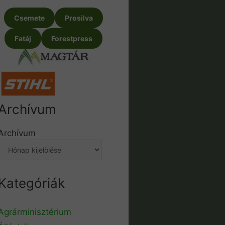
Csemete
Prosilva
Fatáj
Forestpress
Archívum
Archívum
Kategóriák
Agrárminisztérium