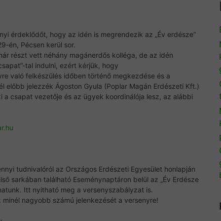
nyi érdeklődőt, hogy az idén is megrendezik az „Év erdésze”
9-én, Pécsen kerül sor.
ár részt vett néhány magánerdős kolléga, de az idén
apat”-tal indulni, ezért kérjük, hogy
yre való felkészülés időben történő megkezdése és a
él előbb jelezzék Ágoston Gyula (Poplar Magán Erdészeti Kft.)
 a csapat vezetője és az ügyek koordinálója lesz, az alábbi
r.hu
nnyi tudnivalóról az Országos Erdészeti Egyesület honlapján
első sarkában található Eseménynaptáron belül az „Év Erdésze
hatunk. Itt nyitható meg a versenyszabályzat is.
nk minél nagyobb számú jelenkezését a versenyre!
: