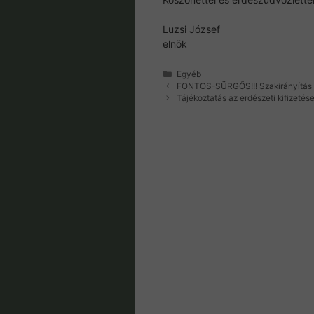
Luzsi József
elnök
Kategória
Egyéb
FONTOS-SÜRGŐS!!! Szakirányítás 
Tájékoztatás az erdészeti kifizetése