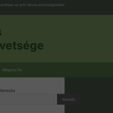
erdőben az erő! Várunk közösségünkbe!
s
vetsége
Megosz.hu
Keresés
Keresés