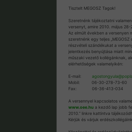
Tisztelt MEGOSZ Tagok!
Szeretnénk tájékoztatni valamen
versenyt, amire 2010. május 28-2
Az elmúlt években a versenyen m
szeretnénk egy teljes „MEGOSZ cs
részvételi szándékukat a versen
jelentkezés benyújtása miatt min
műszaki vezető kollégánknak, aki
elérhetőségek valamelyikén:
E-mail:
agostongyula@popla
Mobil: 06-30-278-73-60
Fax: 06-36-413-034
A versennyel kapcsolatos valame
www.oee.hu
a kezdő lap jobb f
2010.” linkre kattintva tájékozód
Kérjük és várjuk erdészkollégái
Köszönettel és erdészüdvözlettel