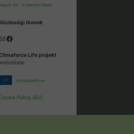
Magtár Kft - Erdészeti Gépek
Közösségi ikonok
Mail
Facebook
Climaforce Life projekt
weboldala:
clima4ceelife.eu
Cookie Policy (EU)