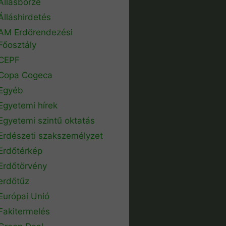
Állásbörze
Álláshirdetés
AM Erdőrendezési
Főosztály
CEPF
Copa Cogeca
Egyéb
Egyetemi hírek
Egyetemi szintű oktatás
Erdészeti szakszemélyzet
Erdőtérkép
Erdőtörvény
erdőtűz
Európai Unió
Fakitermelés