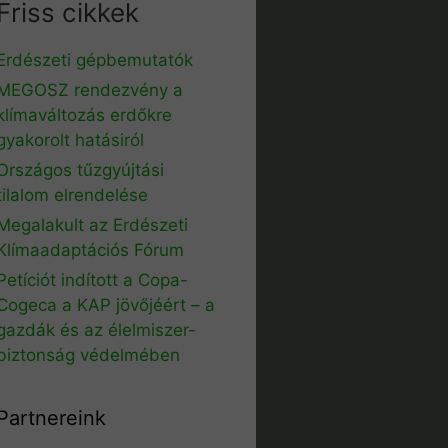
Friss cikkek
Erdészeti gépbemutatók
MEGOSZ rendezvény a
klímaváltozás erdőkre
gyakorolt hatásiról
Országos tűzgyújtási
tilalom elrendelése
Megalakult az Erdészeti
Klímaadaptációs Fórum
Petíciót indított a Copa-
Cogeca a KAP jövőjéért – a
gazdák és az élelmiszer-
biztonság védelmében
Partnereink