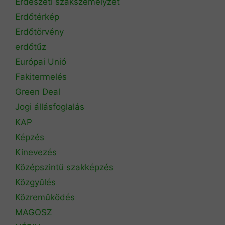
Erdészeti szakszemélyzet
Erdőtérkép
Erdőtörvény
erdőtűz
Európai Unió
Fakitermelés
Green Deal
Jogi állásfoglalás
KAP
Képzés
Kinevezés
Középszintű szakképzés
Közgyűlés
Közreműködés
MAGOSZ