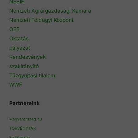
NÉBIH
Nemzeti Agrárgazdasági Kamara
Nemzeti Földügyi Központ
OEE
Oktatás
pályázat
Rendezvények
szakirányító
Tűzgyújtási tilalom
WWF
Partnereink
Magyarorszag.hu
TÖRVÉNYTÁR
Erdőtérkép