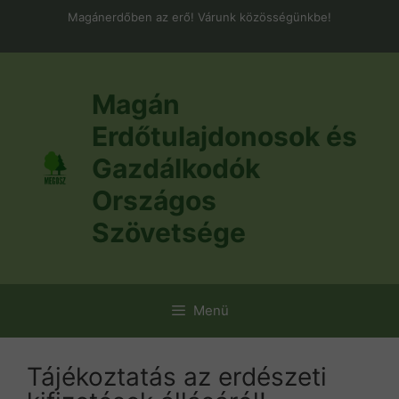
Kilépés
Magánerdőben az erő! Várunk közösségünkbe!
a
tartalomba
Magán
Erdőtulajdonosok és
Gazdálkodók
Országos
Szövetsége
Menü
Tájékoztatás az erdészeti