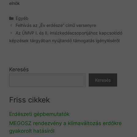
elnök
Kategória
Egyéb
Felhívás az „Év erdésze” című versenyre
Az ÚMVP I. és II. intézkedéscsoportjához kapcsolódó
képzések tárgyában nyújtandó támogatás igényléséről
Keresés
Keresés
Friss cikkek
Erdészeti gépbemutatók
MEGOSZ rendezvény a klímaváltozás erdőkre
gyakorolt hatásiról