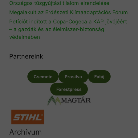
Országos tűzgyújtási tilalom elrendelése
Megalakult az Erdészeti Klímaadaptációs Fórum
Petíciót indított a Copa-Cogeca a KAP jövőjéért
– a gazdák és az élelmiszer-biztonság
védelmében
Partnereink
Csemete
Prosilva
Fatáj
Forestpress
Archívum