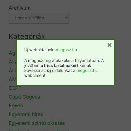
Archívum
Kategóriák
×
Új weboldalunk:
megosz.hu
Agrárminisztérium
A megosz.org átalakulása folyamatban. A
Állásbörze
jövőben
a friss tartalmakért
kérjük
Álláshirdetés
kövesse az
új
oldalunkat a
megosz.hu
webcímen!
AM Erdőrendezési Főosztály
CEPF
Copa Cogeca
Egyéb
Egyetemi hírek
Egyetemi szintű oktatás