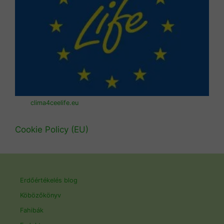
clima4ceelife.eu
Cookie Policy (EU)
Erdőértékelés blog
Köbözőkönyv
Fahibák