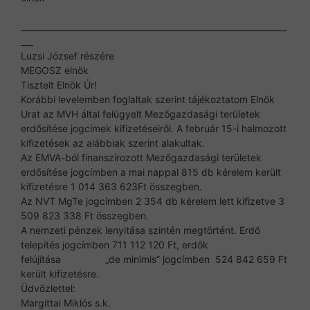
________________________________________________________________
___
Luzsi József részére
MEGOSZ elnök
Tisztelt Elnök Úr!
Korábbi levelemben foglaltak szerint tájékoztatom Elnök
Urat az MVH által felügyelt Mezőgazdasági területek
erdősítése jogcímek kifizetéseiről. A február 15-i halmozott
kifizetések az alábbiak szerint alakultak.
Az EMVA-ból finanszírozott Mezőgazdasági területek
erdősítése jogcímben a mai nappal 815 db kérelem került
kifizetésre 1 014 363 623Ft összegben.
Az NVT MgTe jogcímben 2 354 db kérelem lett kifizetve 3
509 823 338 Ft összegben.
A nemzeti pénzek lenyitása szintén megtörtént. Erdő
telepítés jogcímben 711 112 120 Ft, erdők
felújítása „de minimis” jogcímben 524 842 659 Ft
került kifizetésre.
Üdvözlettel:
Margittai Miklós s.k.