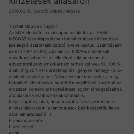
kifizetések állásáról!
2010.02.16.
Szerző:
webes_megosz
Tisztelt MEGOSZ Tagok!
Az MVH elnökétől a mai napon az alábbi, az FVM-
MEGOSZ Megállapodásban foglalt erdészeti kifizetések
jelenlegi állásáról tájékoztató levelet kaptuk. Számításaink
szerint a K-1 és K-2, valamint az EMVA-s kifizetések
vonatkozásában ez az ellenőrzés alá nem vont és
egyeztetési problémákkal nem terhelt igények 90-100 %-
ának, míg az NVT-s erdőtelepítési igények mintegy 73 %-
ának kifizetését jelenti. Válaszlevelünkben kértük a még
hátralévő kifizetésekre határidő megjelölését, továbbá az
erdészeti pontenciál helyreállítása jogcím támogatásainak
átutalására vonatkozó tájékoztatást is.
Kérjük tagtársainkat, hogy továbbra is szíveskedjenek
minket tájékoztatni a támogatások beérkezéséről, illetve
azok elmaradásáról is.
Erdészüdvözlettel:
Luzsi József
elnök