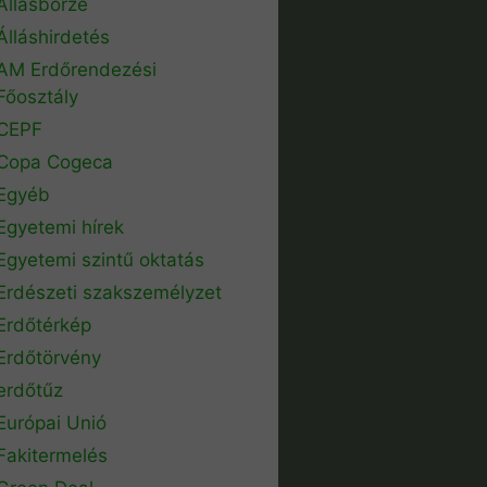
Állásbörze
Álláshirdetés
AM Erdőrendezési
Főosztály
CEPF
Copa Cogeca
Egyéb
Egyetemi hírek
Egyetemi szintű oktatás
Erdészeti szakszemélyzet
Erdőtérkép
Erdőtörvény
erdőtűz
Európai Unió
Fakitermelés