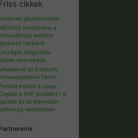
Friss cikkek
Erdészeti gépbemutatók
MEGOSZ rendezvény a
klímaváltozás erdőkre
gyakorolt hatásiról
Országos tűzgyújtási
tilalom elrendelése
Megalakult az Erdészeti
Klímaadaptációs Fórum
Petíciót indított a Copa-
Cogeca a KAP jövőjéért – a
gazdák és az élelmiszer-
biztonság védelmében
Partnereink