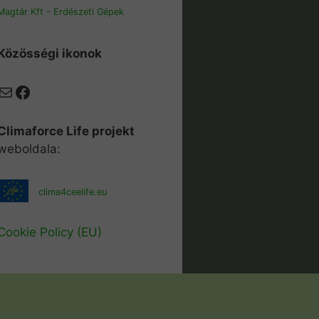
Magtár Kft - Erdészeti Gépek
Közösségi ikonok
Mail
Facebook
Climaforce Life projekt
weboldala:
clima4ceelife.eu
Cookie Policy (EU)