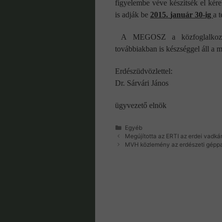
figyelembe véve készítsék el kére
is adják be
2015.
január 30-ig
a 
A MEGOSZ a közfoglalkoztat
továbbiakban is készséggel áll a 
Erdészüdvözlettel:
Dr. Sárvári János
ügyvezető elnök
Kategória
Egyéb
Megújította az ERTI az erdei vadká
MVH közlemény az erdészeti géppar