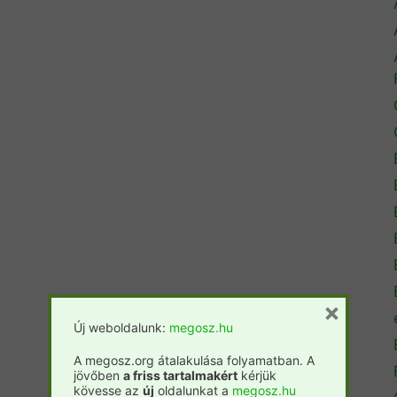
×
Új weboldalunk:
megosz.hu
A megosz.org átalakulása folyamatban. A
jövőben
a friss tartalmakért
kérjük
kövesse az
új
oldalunkat a
megosz.hu