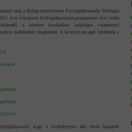
 kaptuk meg a Belügyminisztérium Közfoglalkoztatási Stratégiai
2015. évre vonatkozó közfoglalkoztatási programban részt venni
kitöltendő, a kérelem beadásához szükséges valamennyi
 ezúton mellékelten megküldök. A kérelem anyagát letölthetik a
.
015.
koztatás
gedtabla
gedtabla
20150119
oglalkoztatót, hogy a rendelkezésre álló rövid határidőt