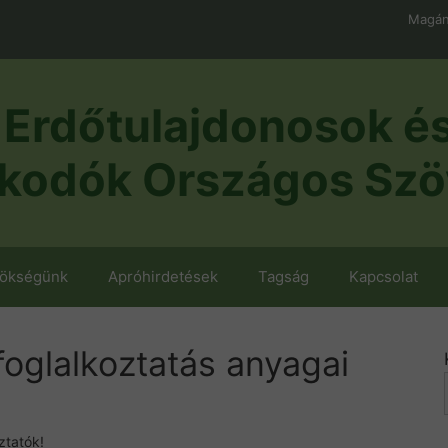
Magán
Erdőtulajdonosok é
kodók Országos Szö
nökségünk
Apróhirdetések
Tagság
Kapcsolat
foglalkoztatás anyagai
ztatók!