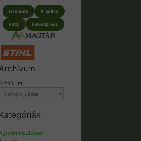
Csemete
Prosilva
Fatáj
Forestpress
Archívum
Archívum
Kategóriák
Agrárminisztérium