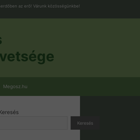
erdőben az erő! Várunk közösségünkbe!
s
vetsége
Megosz.hu
Keresés
Keresés