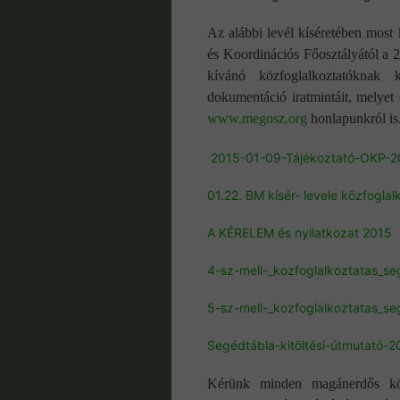
Az alábbi levél kíséretében most
és Koordinációs Főosztályától a 
kívánó közfoglalkoztatóknak 
dokumentáció iratmintáit, melyet
www.megosz.org
honlapunkról is
2015-01-09-Tájékoztató-OKP-2
01.22. BM kísér- levele közfoglal
A KÉRELEM és nyilatkozat 2015
4-sz-mell-_kozfoglalkoztatas_se
5-sz-mell-_kozfoglalkoztatas_se
Segédtábla-kitöltési-útmutató-
Kérünk minden magánerdős közf