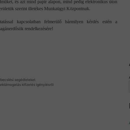
lmüket, és azt mind papír alapon, mind pedig elektronikus úton
területük szerint illetékes Munkaügyi Központnak.
ással kapcsolatban felmerülő bármilyen kérdés estén a
magánerdősök rendelkezésére!
rbecslési segédleteket
ktámogatás kifizetés igénylésről