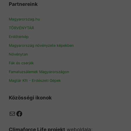
Partnereink
Magyarorszag.hu
TÖRVÉNYTÁR
Erdőtérkép
Magyarország növényzete képekben
Növénytan
Fák és cserjék
Famatuzsálemek Magyarországon
Magtár Kft - Erdészeti Gépek
Közösségi ikonok
Mail
Facebook
Climaforce Life projekt
weboldala: