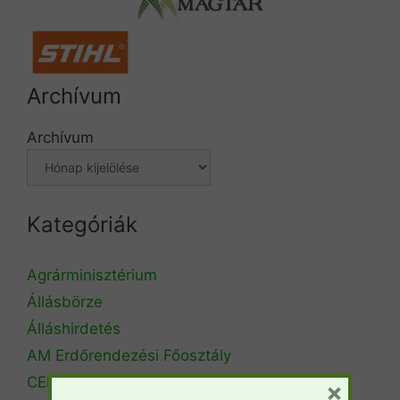
Archívum
Archívum
Kategóriák
Agrárminisztérium
Állásbörze
Álláshirdetés
AM Erdőrendezési Főosztály
CEPF
×