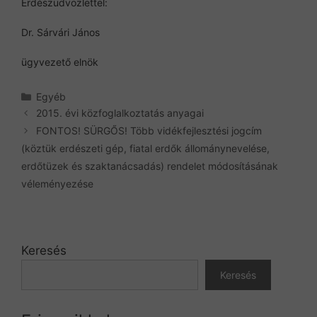
Erdészüdvözlettel:
Dr. Sárvári János
ügyvezető elnök
Kategória
Egyéb
2015. évi közfoglalkoztatás anyagai
FONTOS! SÜRGŐS! Több vidékfejlesztési jogcím
(köztük erdészeti gép, fiatal erdők állománynevelése,
erdőtüzek és szaktanácsadás) rendelet módosításának
véleményezése
Keresés
Keresés