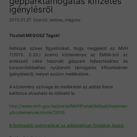
gépparktámogatás kifizetés
igénylésről
2015.01.27.
Szerző:
webes_megosz
Tisztelt MEGOSZ Tagok!
Felhívjuk szíves figyelmüket, hogy megjelent az MVH
7/2015. (I.23.) számú közleménye az EMVA-ból az
erdészeti célra használt géppark fejlesztéséhez és
korszerűsítéséhez nyújtandó támogatás kifizetésének
igényléséről, melyet ezúton mellékelünk.
A közlemény szövege és mellékletei az alábbi linkre
kattintva olvasható és tölthető le:
http://www.mvh.gov.hu/portal/MVHPortal/default/mainmen
u/kozlemenyek/mvhk72015
A fontosabb tudnivalókat az alábbiakban foglaltuk össze: