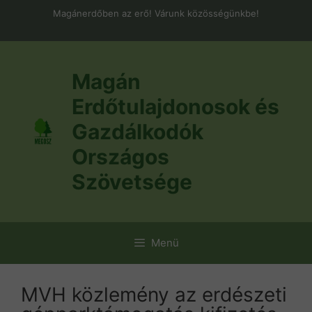
Kilépés
Magánerdőben az erő! Várunk közösségünkbe!
a
tartalomba
Magán
Erdőtulajdonosok és
Gazdálkodók
Országos
Szövetsége
Menü
MVH közlemény az erdészeti