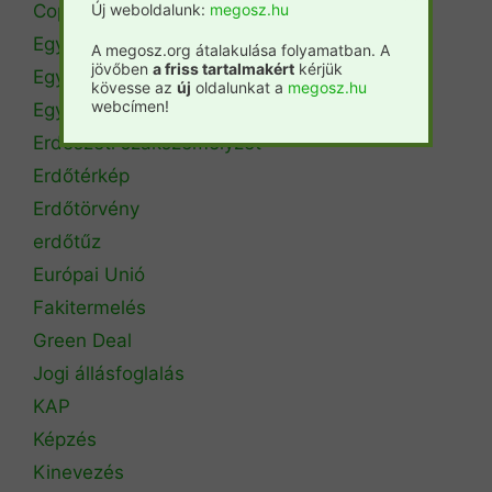
Copa Cogeca
Új weboldalunk:
megosz.hu
Egyéb
A megosz.org átalakulása folyamatban. A
jövőben
a friss tartalmakért
kérjük
Egyetemi hírek
kövesse az
új
oldalunkat a
megosz.hu
webcímen!
Egyetemi szintű oktatás
Erdészeti szakszemélyzet
Erdőtérkép
Erdőtörvény
erdőtűz
Európai Unió
Fakitermelés
Green Deal
Jogi állásfoglalás
KAP
Képzés
Kinevezés