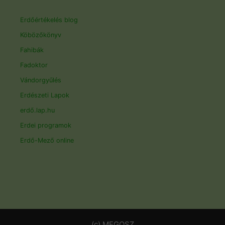
Erdőértékelés blog
Köbözőkönyv
Fahibák
Fadoktor
Vándorgyűlés
Erdészeti Lapok
erdő.lap.hu
Erdei programok
Erdő-Mező online
(c) MEGOSZ