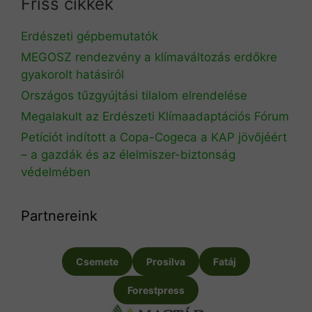
Friss cikkek
Erdészeti gépbemutatók
MEGOSZ rendezvény a klímaváltozás erdőkre
gyakorolt hatásiról
Országos tűzgyújtási tilalom elrendelése
Megalakult az Erdészeti Klímaadaptációs Fórum
Petíciót indított a Copa-Cogeca a KAP jövőjéért
– a gazdák és az élelmiszer-biztonság
védelmében
Partnereink
Csemete
Prosilva
Fatáj
Forestpress