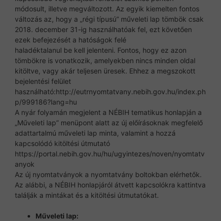
módosult, illetve megváltozott. Az egyik kiemelten fontos
változás az, hogy a „régi típusú” műveleti lap tömbök csak
2018. december 31-ig használhatóak fel, ezt követően
ezek befejezését a hatóságok felé
haladéktalanul be kell jelenteni. Fontos, hogy ez azon
tömbökre is vonatkozik, amelyekben nincs minden oldal
kitöltve, vagy akár teljesen üresek. Ehhez a megszokott
bejelentési felület
használható:http://eutrnyomtatvany.nebih.gov.hu/index.ph
p/999186?lang=hu
A nyár folyamán megjelent a NÉBIH tematikus honlapján a
„Műveleti lap” menüpont alatt az új előírásoknak megfelelő
adattartalmú műveleti lap minta, valamint a hozzá
kapcsolódó kitöltési útmutató
https://portal.nebih.gov.hu/hu/ugyintezes/noven/nyomtatv
anyok
Az új nyomtatványok a nyomtatvány boltokban elérhetők.
Az alábbi, a NÉBIH honlapjáról átvett kapcsolókra kattintva
találják a mintákat és a kitöltési útmutatókat.
Műveleti lap: