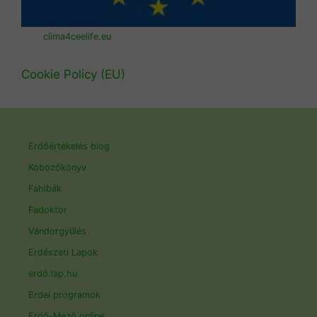
clima4ceelife.eu
Cookie Policy (EU)
Erdőértékelés blog
Köbözőkönyv
Fahibák
Fadoktor
Vándorgyűlés
Erdészeti Lapok
erdő.lap.hu
Erdei programok
Erdő-Mező online