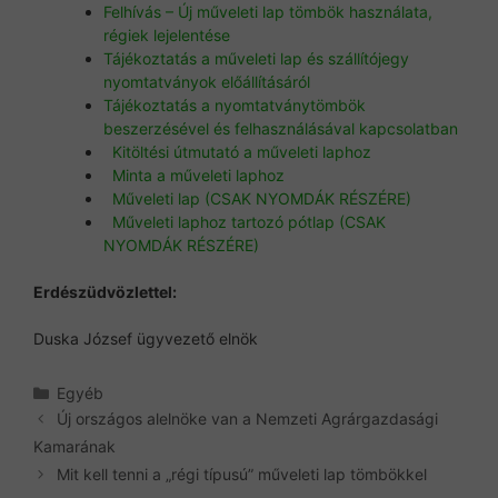
Felhívás – Új műveleti lap tömbök használata,
régiek lejelentése
Tájékoztatás a műveleti lap és szállítójegy
nyomtatványok előállításáról
Tájékoztatás a nyomtatványtömbök
beszerzésével és felhasználásával kapcsolatban
Kitöltési útmutató a műveleti laphoz
Minta a műveleti laphoz
Műveleti lap (CSAK NYOMDÁK RÉSZÉRE)
Műveleti laphoz tartozó pótlap (CSAK
NYOMDÁK RÉSZÉRE)
Erdészüdvözlettel:
Duska József ügyvezető elnök
Kategória
Egyéb
Új országos alelnöke van a Nemzeti Agrárgazdasági
Kamarának
Mit kell tenni a „régi típusú” műveleti lap tömbökkel