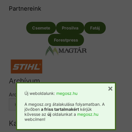
Partnereink
Csemete
Prosilva
Fatáj
Forestpress
Archívum
×
Új weboldalunk:
megosz.hu
Archívum
A megosz.org átalakulása folyamatban. A
jövőben
a friss tartalmakért
kérjük
kövesse az
új
oldalunkat a
megosz.hu
webcímen!
Kategóriák