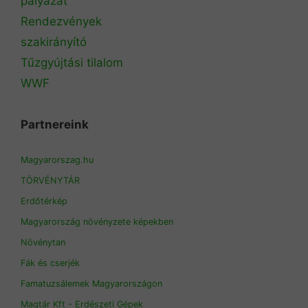
pályázat
Rendezvények
szakirányító
Tűzgyújtási tilalom
WWF
Partnereink
Magyarorszag.hu
TÖRVÉNYTÁR
Erdőtérkép
Magyarország növényzete képekben
Növénytan
Fák és cserjék
Famatuzsálemek Magyarországon
Magtár Kft - Erdészeti Gépek