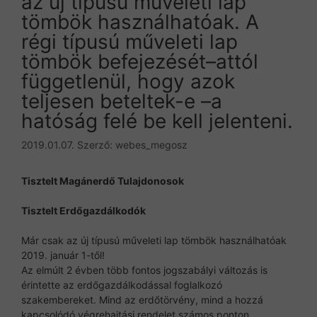
az új típusú műveleti lap
tömbök használhatóak. A
régi típusú műveleti lap
tömbök befejezését–attól
függetlenül, hogy azok
teljesen beteltek-e –a
hatóság felé be kell jelenteni.
2019.01.07.
Szerző:
webes_megosz
Tisztelt Magánerdő Tulajdonosok
Tisztelt Erdőgazdálkodók
Már csak az új típusú műveleti lap tömbök használhatóak
2019. január 1-től!
Az elmúlt 2 évben több fontos jogszabályi változás is
érintette az erdőgazdálkodással foglalkozó
szakembereket. Mind az erdőtörvény, mind a hozzá
kapcsolódó végrehajtási rendelet számos ponton