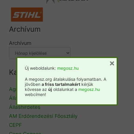
Archívum
Archívum
×
Új weboldalunk:
megosz.hu
Kategóriák
A megosz.org átalakulása folyamatban. A
jövőben
a friss tartalmakért
kérjük
Agrárminisztérium
kövesse az
új
oldalunkat a
megosz.hu
webcímen!
Állásbörze
Álláshirdetés
AM Erdőrendezési Főosztály
CEPF
Copa Cogeca