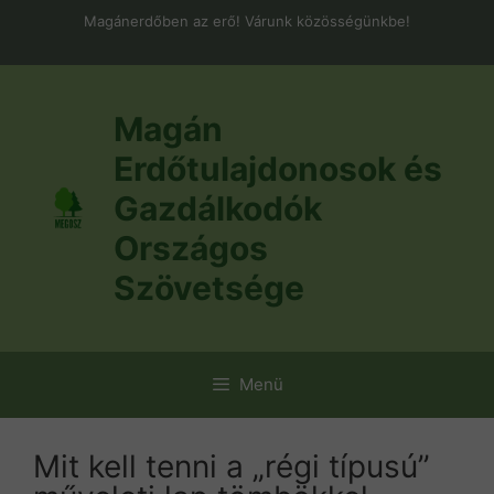
Kilépés
Magánerdőben az erő! Várunk közösségünkbe!
a
tartalomba
Magán
Erdőtulajdonosok és
Gazdálkodók
Országos
Szövetsége
Menü
Mit kell tenni a „régi típusú”