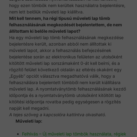
hogy ezen tömbök nem kerültek használatra bejelentésre,
nem lett belőlük műveleti lap kiállítva.
Mit kell tennem, ha régi típusú műveleti lap tömb
felhasználásának megkezdését bejelentettem, de nem
állítottam ki belőle műveleti lapot?
Ha egy műveleti lap tömb felhasználásának megkezdése
bejelentésre került, azonban abból nem állítottak ki
műveleti lapot, akkor a felhasználás befejezésének
bejelentése során az elektronikus felületen az utolsóként
kitöltött műveleti lap sorszámaként 0-át kell beírni, és a
rögzítő felület következő oldalán az eltérés okaként egy
„Egyéb” opciót választva megadhatóvá válik, hogy a
felhasználásra bejelentett tömbből nem került kiállításra
műveleti lap. A nyomtatványtömb felhasználásának kezdő
időpontja és a nyomtatványtömb utolsóként kitöltött lap
kitöltési időpontja rovatba pedig egységesen a rögzítés
napját kell megadni.
A tejes szöveg a kapcsolóra kattintva olvasható.
Műveleti lap:
Felhívás – Új műveleti lap tömbök használata, régiek