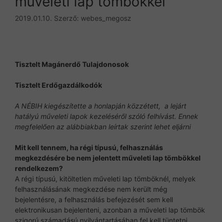
műveleti lap tömbökkel
2019.01.10.
Szerző:
webes_megosz
Tisztelt Magánerdő Tulajdonosok
Tisztelt Erdőgazdálkodók
A NÉBIH kiegészítette a honlapján közzétett, a lejárt
hatályú műveleti lapok kezeléséről szóló felhívást. Ennek
megfelelően az alábbiakban leírtak szerint lehet eljárni
Mit kell tennem, ha régi típusú, felhasználás
megkezdésére be nem jelentett műveleti lap tömbökkel
rendelkezem?
A régi típusú, kitöltetlen műveleti lap tömböknél, melyek
felhasználásának megkezdése nem került még
bejelentésre, a felhasználás befejezését sem kell
elektronikusan bejelenteni, azonban a műveleti lap tömbök
szigorú számadású nyilvántartásában fel kell tüntetni,