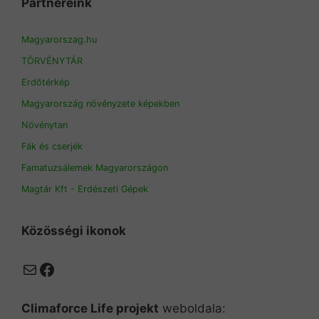
Partnereink
Magyarorszag.hu
TÖRVÉNYTÁR
Erdőtérkép
Magyarország növényzete képekben
Növénytan
Fák és cserjék
Famatuzsálemek Magyarországon
Magtár Kft - Erdészeti Gépek
Közösségi ikonok
Mail
Facebook
Climaforce Life projekt
weboldala: