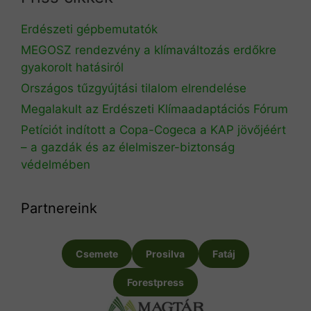
Erdészeti gépbemutatók
MEGOSZ rendezvény a klímaváltozás erdőkre
gyakorolt hatásiról
Országos tűzgyújtási tilalom elrendelése
Megalakult az Erdészeti Klímaadaptációs Fórum
Petíciót indított a Copa-Cogeca a KAP jövőjéért
– a gazdák és az élelmiszer-biztonság
védelmében
Partnereink
Csemete
Prosilva
Fatáj
Forestpress