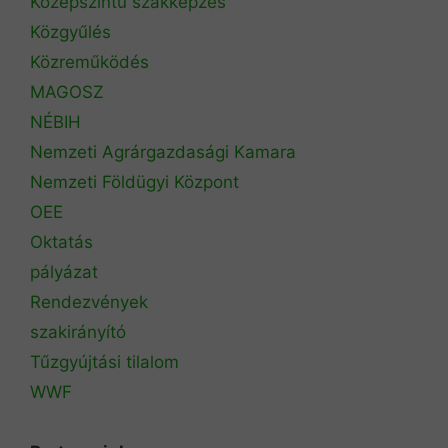
Középszintű szakképzés
Közgyűlés
Közreműködés
MAGOSZ
NÉBIH
Nemzeti Agrárgazdasági Kamara
Nemzeti Földügyi Központ
OEE
Oktatás
pályázat
Rendezvények
szakirányító
Tűzgyújtási tilalom
WWF