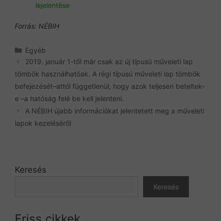
lejelentése
Forrás: NÉBIH
Kategória
Egyéb
2019. január 1-től már csak az új típusú műveleti lap
tömbök használhatóak. A régi típusú műveleti lap tömbök
befejezését–attól függetlenül, hogy azok teljesen beteltek-
e –a hatóság felé be kell jelenteni.
A NÉBIH újabb információkat jelentetett meg a műveleti
lapok kezeléséről
Keresés
Keresés
Friss cikkek