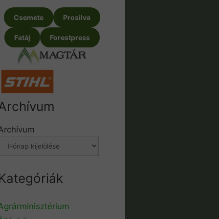
Csemete
Prosilva
Fatáj
Forestpress
Archívum
Archívum
Kategóriák
Agrárminisztérium