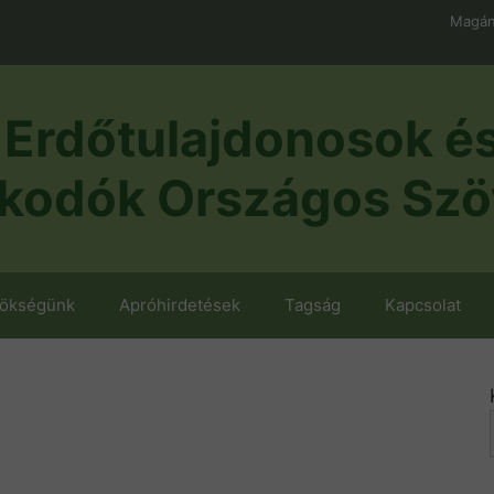
Magán
Erdőtulajdonosok é
kodók Országos Szö
nökségünk
Apróhirdetések
Tagság
Kapcsolat