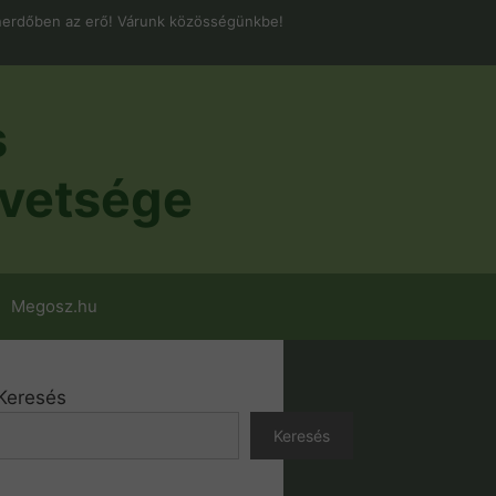
erdőben az erő! Várunk közösségünkbe!
s
vetsége
Megosz.hu
Keresés
Keresés