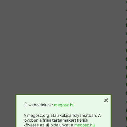
×
Új weboldalunk:
megosz.hu
A megosz.org átalakulása folyamatban. A
jövőben
a friss tartalmakért
kérjük
kövesse az
új
oldalunkat a
megosz.hu