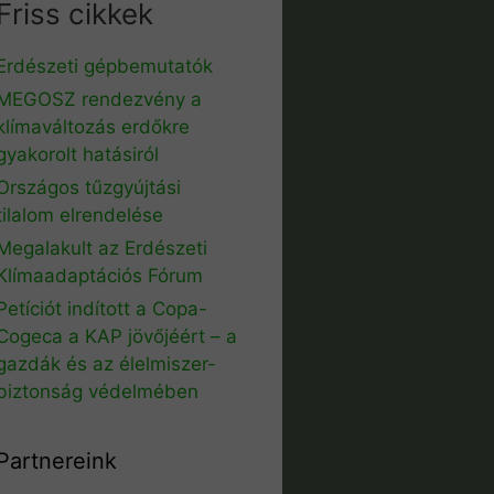
Friss cikkek
Erdészeti gépbemutatók
MEGOSZ rendezvény a
klímaváltozás erdőkre
gyakorolt hatásiról
Országos tűzgyújtási
tilalom elrendelése
Megalakult az Erdészeti
Klímaadaptációs Fórum
Petíciót indított a Copa-
Cogeca a KAP jövőjéért – a
gazdák és az élelmiszer-
biztonság védelmében
Partnereink