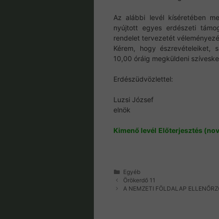
Az alábbi levél kíséretében m
nyújtott egyes erdészeti támog
rendelet tervezetét véleményezé
Kérem, hogy észrevételeiket, 
10,00 óráig megküldeni szívesk
Erdészüdvözlettel:
Luzsi József
elnök
Kimenő levél
Előterjesztés (nov
Kategória
Egyéb
Örökerdő 11
A NEMZETI FÖLDALAP ELLENŐR