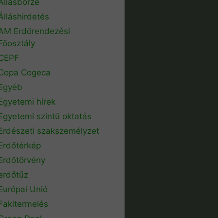
Állásbörze
Álláshirdetés
AM Erdőrendezési
Főosztály
CEPF
Copa Cogeca
Egyéb
Egyetemi hírek
Egyetemi szintű oktatás
Erdészeti szakszemélyzet
Erdőtérkép
Erdőtörvény
erdőtűz
Európai Unió
Fakitermelés