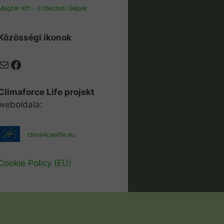
Magtár Kft - Erdészeti Gépek
Közösségi ikonok
Mail
Facebook
Climaforce Life projekt
weboldala:
clima4ceelife.eu
Cookie Policy (EU)