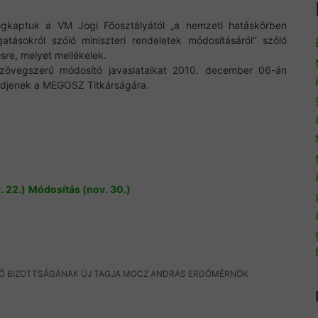
egkaptuk a VM Jogi Főosztályától „a nemzeti hatáskörben
atásokról szóló miniszteri rendeletek módosításáról” szóló
sre, melyet mellékelek.
szövegszerű módosító javaslataikat 2010. december 06-án
edjenek a MEGOSZ Titkárságára.
. 22.)
Módosítás (nov. 30.)
ZŐ BIZOTTSÁGÁNAK ÚJ TAGJA MOCZ ANDRÁS ERDŐMÉRNÖK