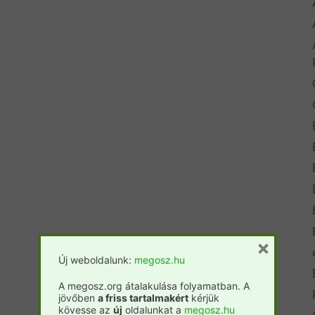
×
Új weboldalunk:
megosz.hu
A megosz.org átalakulása folyamatban. A
jövőben
a friss tartalmakért
kérjük
kövesse az
új
oldalunkat a
megosz.hu