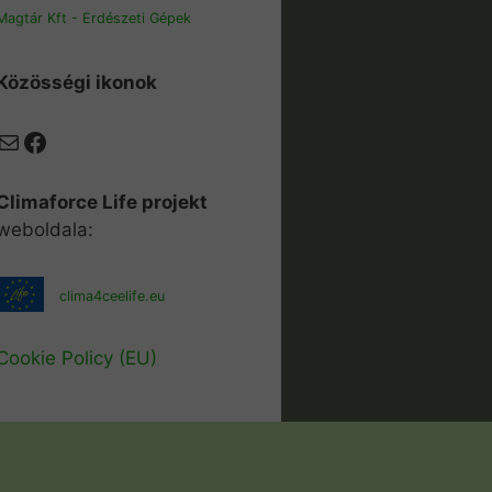
Magtár Kft - Erdészeti Gépek
Közösségi ikonok
Mail
Facebook
Climaforce Life projekt
weboldala:
clima4ceelife.eu
Cookie Policy (EU)