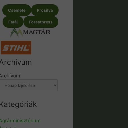
Csemete
Prosilva
Fatáj
Forestpress
Archívum
Archívum
Kategóriák
Agrárminisztérium