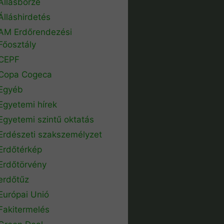
Állásbörze
Álláshirdetés
AM Erdőrendezési
Főosztály
CEPF
Copa Cogeca
Egyéb
Egyetemi hírek
Egyetemi szintű oktatás
Erdészeti szakszemélyzet
Erdőtérkép
Erdőtörvény
erdőtűz
Európai Unió
Fakitermelés