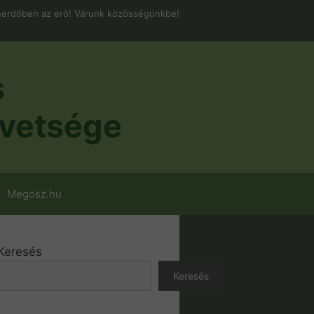
erdőben az erő! Várunk közösségünkbe!
s
vetsége
Megosz.hu
Keresés
Keresés