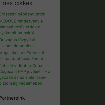
Friss cikkek
Erdészeti gépbemutatók
MEGOSZ rendezvény a
klímaváltozás erdőkre
gyakorolt hatásiról
Országos tűzgyújtási
tilalom elrendelése
Megalakult az Erdészeti
Klímaadaptációs Fórum
Petíciót indított a Copa-
Cogeca a KAP jövőjéért – a
gazdák és az élelmiszer-
biztonság védelmében
Partnereink