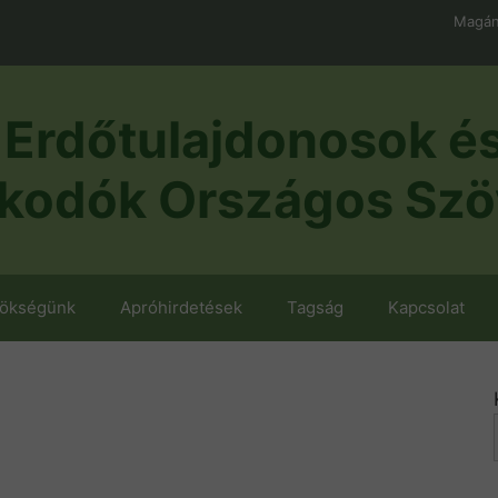
Magán
Erdőtulajdonosok é
kodók Országos Szö
nökségünk
Apróhirdetések
Tagság
Kapcsolat