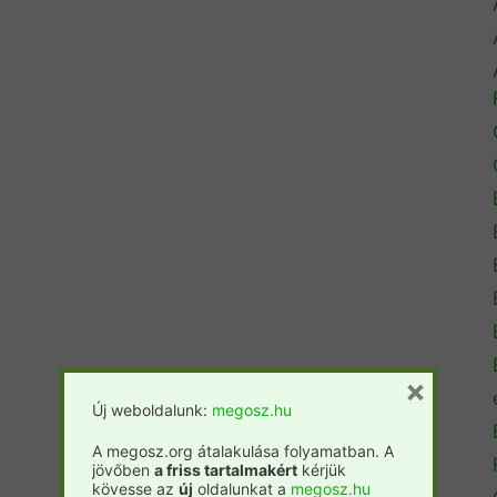
×
Új weboldalunk:
megosz.hu
A megosz.org átalakulása folyamatban. A
jövőben
a friss tartalmakért
kérjük
kövesse az
új
oldalunkat a
megosz.hu