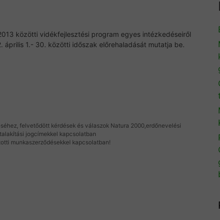
13 közötti vidékfejlesztési program egyes intézkedéseiről
. április 1.- 30. közötti időszak előrehaladását mutatja be.
éséhez, felvetődött kérdések és válaszok Natura 2000,erdőnevelési
talakítási jogcímekkel kapcsolatban
otti munkaszerződésekkel kapcsolatban!