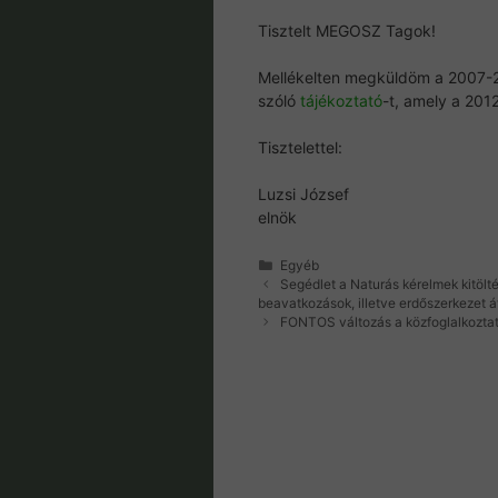
Tisztelt MEGOSZ Tagok!
Mellékelten megküldöm a 2007-20
szóló
tájékoztató
-t, amely a 2012
Tisztelettel:
Luzsi József
elnök
Kategória
Egyéb
Segédlet a Naturás kérelmek kitölt
beavatkozások, illetve erdőszerkezet á
FONTOS változás a közfoglalkoztat