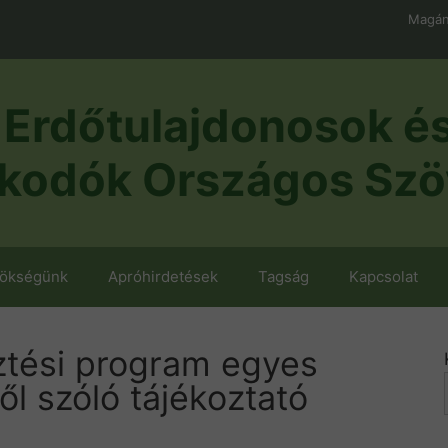
Magán
Erdőtulajdonosok é
kodók Országos Szö
nökségünk
Apróhirdetések
Tagság
Kapcsolat
sztési program egyes
ől szóló tájékoztató