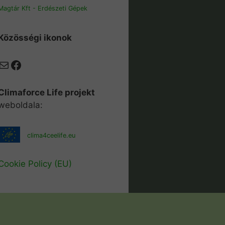
Magtár Kft - Erdészeti Gépek
Közösségi ikonok
Mail
Facebook
Climaforce Life projekt
weboldala:
clima4ceelife.eu
Cookie Policy (EU)