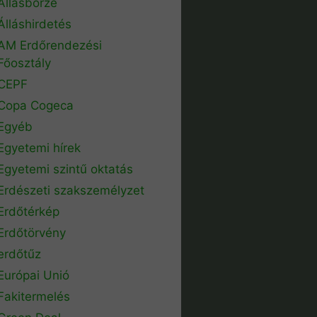
Állásbörze
Álláshirdetés
AM Erdőrendezési
Főosztály
CEPF
Copa Cogeca
Egyéb
Egyetemi hírek
Egyetemi szintű oktatás
Erdészeti szakszemélyzet
Erdőtérkép
Erdőtörvény
erdőtűz
Európai Unió
Fakitermelés