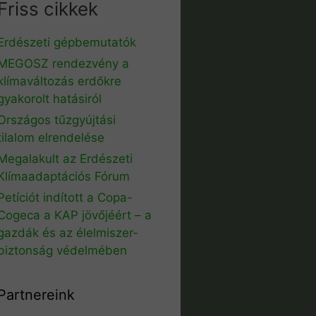
Friss cikkek
Erdészeti gépbemutatók
MEGOSZ rendezvény a
klímaváltozás erdőkre
gyakorolt hatásiról
Országos tűzgyújtási
tilalom elrendelése
Megalakult az Erdészeti
Klímaadaptációs Fórum
Petíciót indított a Copa-
Cogeca a KAP jövőjéért – a
gazdák és az élelmiszer-
biztonság védelmében
Partnereink