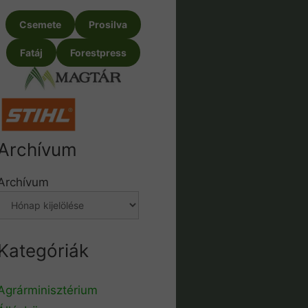
Csemete
Prosilva
Fatáj
Forestpress
Archívum
Archívum
Kategóriák
Agrárminisztérium