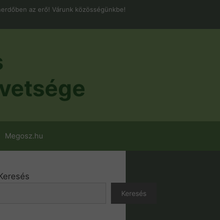
erdőben az erő! Várunk közösségünkbe!
s
vetsége
Megosz.hu
Keresés
Keresés