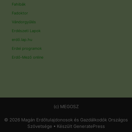
Fahibák
Fadoktor
Vándorgyűlés
Erdészeti Lapok
erdő.lap.hu
Erdei programok
Erdő-Mező online
(c) MEGOSZ
© 2026 Magán Erdőtulajdonosok és Gazdálkodók Országos
Szövetsége
• Készült
GeneratePress