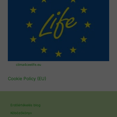
clima4ceelife.eu
Cookie Policy (EU)
Erdőértékelés blog
Köbözőkönyv