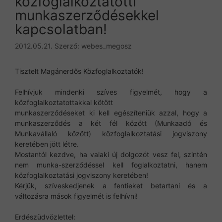
közfoglalkoztatotti
munkaszerződésekkel
kapcsolatban!
2012.05.21.
Szerző:
webes_megosz
Tisztelt Magánerdős Közfoglalkoztatók!
Felhívjuk mindenki szíves figyelmét, hogy a
közfoglalkoztatottakkal kötött
munkaszerződéseket ki kell egészíteniük azzal, hogy a
munkaszerződés a két fél között (Munkaadó és
Munkavállaló között) közfoglalkoztatási jogviszony
keretében jött létre.
Mostantól kezdve, ha valaki új dolgozót vesz fel, szintén
nem munka-szerződéssel kell foglalkoztatni, hanem
közfoglalkoztatási jogviszony keretében!
Kérjük, szíveskedjenek a fentieket betartani és a
változásra mások figyelmét is felhívni!
Erdészüdvözlettel: