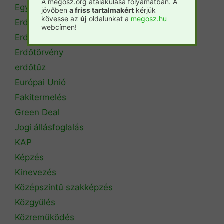
A megosz.org átalakulása folyamatban. A
Egyetemi szintű oktatás
jövőben
a friss tartalmakért
kérjük
kövesse az
új
oldalunkat a
megosz.hu
Erdészeti szakszemélyzet
webcímen!
Erdőtérkép
Erdőtörvény
erdőtűz
Európai Unió
Fakitermelés
Green Deal
Jogi állásfoglalás
KAP
Képzés
Kinevezés
Középszintű szakképzés
Közgyűlés
Közreműködés