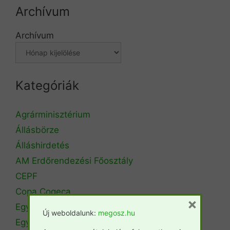
Archívum
Archívum
Kategóriák
Agrárminisztérium
Állásbörze
Álláshirdetés
AM Erdőrendezési Főosztály
CEPF
Copa Cogeca
×
Egyéb
Új weboldalunk:
megosz.hu
Egyetemi hírek