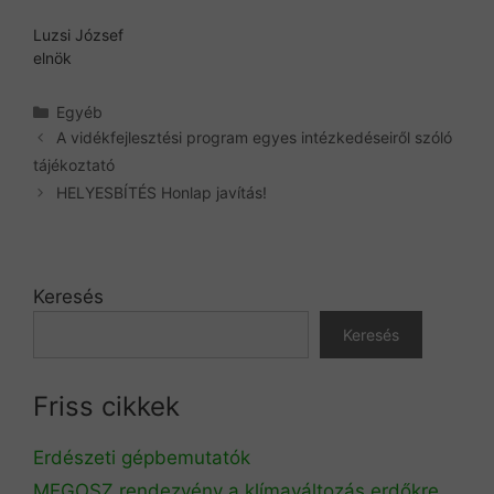
Luzsi József
elnök
Kategória
Egyéb
A vidékfejlesztési program egyes intézkedéseiről szóló
tájékoztató
HELYESBÍTÉS Honlap javítás!
Keresés
Keresés
Friss cikkek
Erdészeti gépbemutatók
MEGOSZ rendezvény a klímaváltozás erdőkre