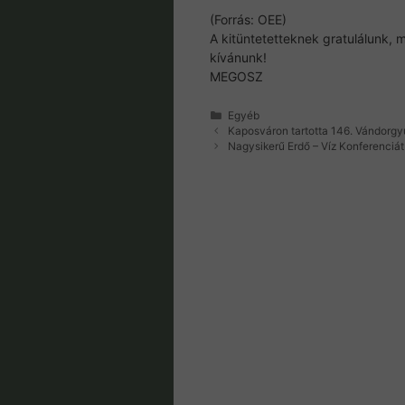
(Forrás: OEE)
A kitüntetetteknek gratulálunk,
kívánunk!
MEGOSZ
Kategória
Egyéb
Kaposváron tartotta 146. Vándorgy
Nagysikerű Erdő – Víz Konferenciát