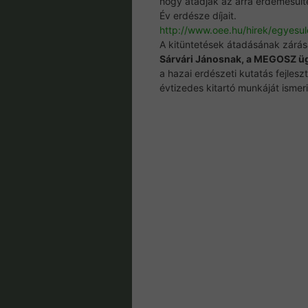
hogy átadják az arra érdemesültek
Év erdésze díjait.
http://www.oee.hu/hirek/egyesul
A kitüntetések átadásának zárása
Sárvári Jánosnak, a MEGOSZ ügy
a hazai erdészeti kutatás fejles
évtizedes kitartó munkáját ismeri 