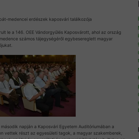
rpát-medencei erdészek kaposvári találkozója
ult le a 146. OEE Vándorgyűlés Kaposvárott, ahol az ország
t-medence számos tájegységéről egybesereglett magyar
ójukat.
ó második napján a Kaposvári Egyetem Auditóriumában a
 vettek részt az egyesületi tagok, a magyar szakemberek,