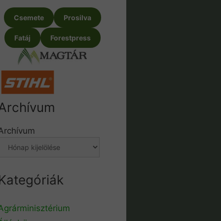
Csemete
Prosilva
Fatáj
Forestpress
Archívum
Archívum
Kategóriák
Agrárminisztérium