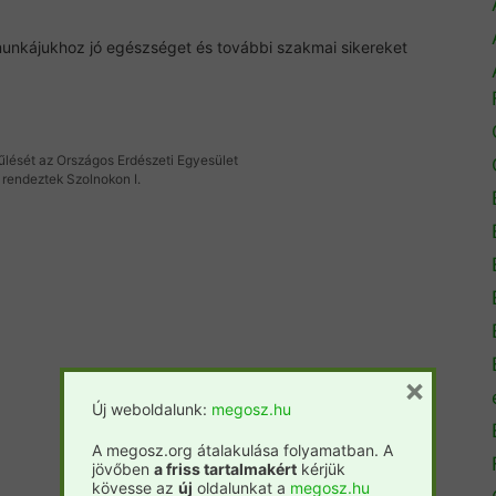
 munkájukhoz jó egészséget és további szakmai sikereket
űlését az Országos Erdészeti Egyesület
 rendeztek Szolnokon I.
×
Új weboldalunk:
megosz.hu
A megosz.org átalakulása folyamatban. A
jövőben
a friss tartalmakért
kérjük
kövesse az
új
oldalunkat a
megosz.hu