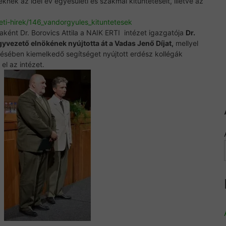
nek az idei év egyesületi és szakmai kitüntetéseit, illetve az
eti-hirek/146_vandorgyules_kituntetesek
ként Dr. Borovics Attila a NAIK ERTI intézet igazgatója
Dr.
vezető elnökének nyújtotta át a Vadas Jenő Díjat,
mellyel
ztésében kiemelkedő segítséget nyújtott erdész kollégák
el az intézet.