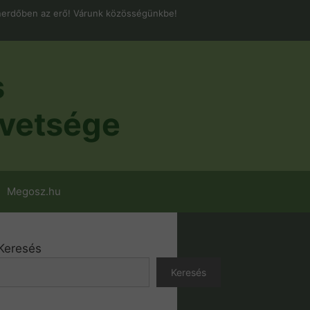
erdőben az erő! Várunk közösségünkbe!
s
vetsége
Megosz.hu
Keresés
Keresés