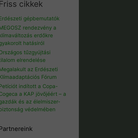
Friss cikkek
Erdészeti gépbemutatók
MEGOSZ rendezvény a
klímaváltozás erdőkre
gyakorolt hatásiról
Országos tűzgyújtási
tilalom elrendelése
Megalakult az Erdészeti
Klímaadaptációs Fórum
Petíciót indított a Copa-
Cogeca a KAP jövőjéért – a
gazdák és az élelmiszer-
biztonság védelmében
Partnereink