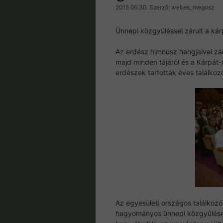
2015.06.30.
Szerző:
webes_megosz
Ünnepi közgyűléssel zárult a ká
Az erdész himnusz hangjaival zár
majd minden tájáról és a Kárpá
erdészek tartották éves találkoz
Az egyesületi országos találkoz
hagyományos ünnepi közgyűlésen