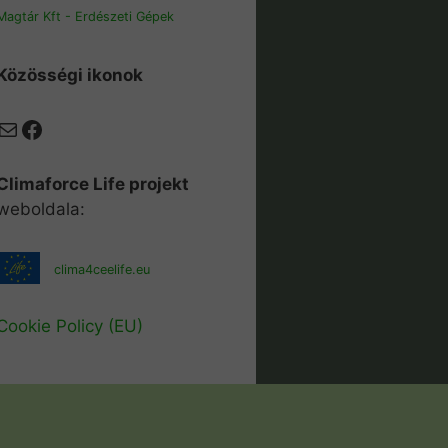
Magtár Kft - Erdészeti Gépek
Közösségi ikonok
Mail
Facebook
Climaforce Life projekt
weboldala:
clima4ceelife.eu
Cookie Policy (EU)