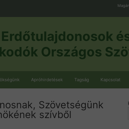
Magán
Erdőtulajdonosok é
kodók Országos Szö
nökségünk
Apróhirdetések
Tagság
Kapcsolat
Jánosnak, Szövetségünk
nökének szívből