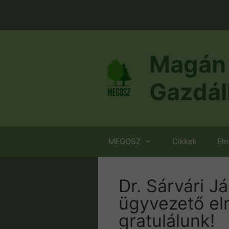
Kilépés
a
tartalomba
Magán 
Gazdál
MEGOSZ
Cikkek
El
Dr. Sárvári 
ügyvezető el
gratulálunk!