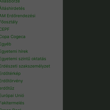
Állásbörze
Álláshirdetés
AM Erdőrendezési
Főosztály
CEPF
Copa Cogeca
Egyéb
Egyetemi hírek
Egyetemi szintű oktatás
Erdészeti szakszemélyzet
Erdőtérkép
Erdőtörvény
erdőtűz
Európai Unió
Fakitermelés