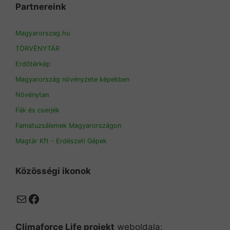
Partnereink
Magyarorszag.hu
TÖRVÉNYTÁR
Erdőtérkép
Magyarország növényzete képekben
Növénytan
Fák és cserjék
Famatuzsálemek Magyarországon
Magtár Kft - Erdészeti Gépek
Közösségi ikonok
Mail
Facebook
Climaforce Life projekt
weboldala: