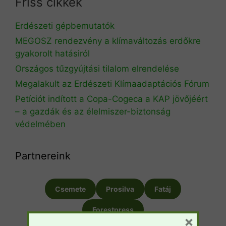
Friss cikkek
Erdészeti gépbemutatók
MEGOSZ rendezvény a klímaváltozás erdőkre
gyakorolt hatásiról
Országos tűzgyújtási tilalom elrendelése
Megalakult az Erdészeti Klímaadaptációs Fórum
Petíciót indított a Copa-Cogeca a KAP jövőjéért
– a gazdák és az élelmiszer-biztonság
védelmében
Partnereink
Csemete
Prosilva
Fatáj
Forestpress
×