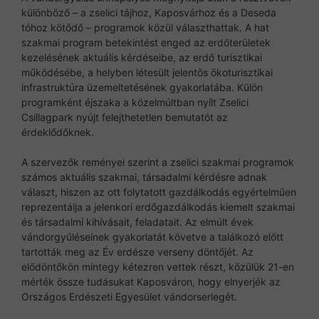
különböző – a zselici tájhoz, Kaposvárhoz és a Deseda
tóhoz kötődő – programok közül választhattak. A hat
szakmai program betekintést enged az erdőterületek
kezelésének aktuális kérdéseibe, az erdő turisztikai
működésébe, a helyben létesült jelentős ökoturisztikai
infrastruktúra üzemeltetésének gyakorlatába. Külön
programként éjszaka a közelmúltban nyílt Zselici
Csillagpark nyújt felejthetetlen bemutatót az
érdeklődőknek.
A szervezők reményei szerint a zselici szakmai programok
számos aktuális szakmai, társadalmi kérdésre adnak
választ, hiszen az ott folytatott gazdálkodás egyértelműen
reprezentálja a jelenkori erdőgazdálkodás kiemelt szakmai
és társadalmi kihívásait, feladatait. Az elmúlt évek
vándorgyűléseinek gyakorlatát követve a találkozó előtt
tartották meg az Év erdésze verseny döntőjét. Az
elődöntőkön mintegy kétezren vettek részt, közülük 21-en
mérték össze tudásukat Kaposváron, hogy elnyerjék az
Országos Erdészeti Egyesület vándorserlegét.