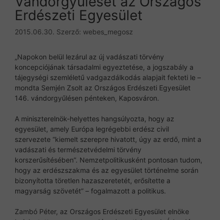
Vándorgyűlését az Országos
Erdészeti Egyesület
2015.06.30.
Szerző:
webes_megosz
„Napokon belül lezárul az új vadászati törvény
koncepciójának társadalmi egyeztetése, a jogszabály a
tájegységi szemléletű vadgazdálkodás alapjait fekteti le –
mondta Semjén Zsolt az Országos Erdészeti Egyesület
146. vándorgyűlésen pénteken, Kaposváron.
A miniszterelnök-helyettes hangsúlyozta, hogy az
egyesület, amely Európa legrégebbi erdész civil
szervezete “kiemelt szerepre hivatott, úgy az erdő, mint a
vadászati és természetvédelmi törvény
korszerűsítésében”. Nemzetpolitikusként pontosan tudom,
hogy az erdészszakma és az egyesület történelme során
bizonyította töretlen hazaszeretetét, erősítette a
magyarság szövetét” – fogalmazott a politikus.
Zambó Péter, az Országos Erdészeti Egyesület elnöke