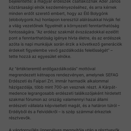
bejelentette: a magyar erdészek csatlakoznak Áder János
köztársasági elnök kezdeményezéséhez, és arra kérnek
minden erdőt szerető embert, hogy az Élő Bolygónk
(elobolygonk.hu) honlapon keresztül aláírásukkal hívják fel
a világ vezetőinek figyelmét a környezeti fenntarthatóság
fontosságára. “Az erdész szakmát évszázadokkal ezelőtt
pont a fenntarthatóság igénye hívta életre, és az erdészek
azóta is napi munkájuk során érzik a következő generációk
érdekeit figyelembe vevő gazdálkodás felelősségét” –
tette hozzá az egyesület elnöke.
Az “értékteremtő erdőgazdálkodás” mottóval
megrendezett kétnapos rendezvényen, amelynek SEFAG
Erdészeti és Faipari Zrt. immár harmadik alkalommal
házigazdája, több mint 700-an vesznek részt. A Kárpát-
medence legrangosabb erdészeti találkozójaként hirdetett
szakmai fórumon az ország valamennyi hazai állami
erdészeti vállalata képviselteti magát, és a határon túlról –
Erdélyből és a Felvidékről – is szép számmal érkeztek
résztvevők.
A vándorgyűlés ünnepélyes megnyitója után a résztvevők