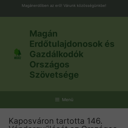
Kilépés
Magánerdőben az erő! Várunk közösségünkbe!
a
tartalomba
Magán
Erdőtulajdonosok és
Gazdálkodók
Országos
Szövetsége
Menü
Kaposváron tartotta 146.