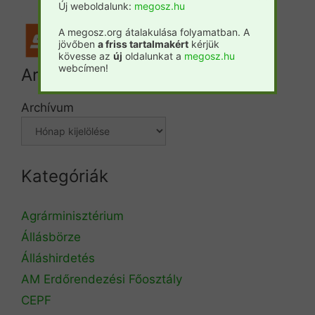
Új weboldalunk:
megosz.hu
A megosz.org átalakulása folyamatban. A
jövőben
a friss tartalmakért
kérjük
kövesse az
új
oldalunkat a
megosz.hu
webcímen!
Archívum
Archívum
Kategóriák
Agrárminisztérium
Állásbörze
Álláshirdetés
AM Erdőrendezési Főosztály
CEPF