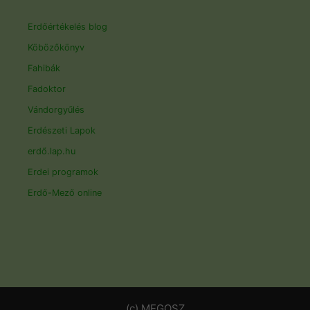
Erdőértékelés blog
Köbözőkönyv
Fahibák
Fadoktor
Vándorgyűlés
Erdészeti Lapok
erdő.lap.hu
Erdei programok
Erdő-Mező online
(c) MEGOSZ