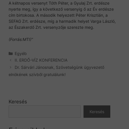
A kétnapos versenyt Tóth Péter, a Gyulaj Zrt. erdésze
nyerte meg, így a következő versenyig ő az Év erdésze
cím birtokosa. A második helyezett Péter Krisztián, a
SEFAG Zrt. erdésze, míg a harmadik helyet Varga László,
az Északerdő Zrt. versenyzője szerezte meg.
(Forrás:MTI)”
Kategória
Egyéb
II. ERDŐ-VÍZ KONFERENCIA
Dr. Sárvári Jánosnak, Szövetségünk ügyvezető
elnökének szívből gratulálunk!
Keresés
Keresés