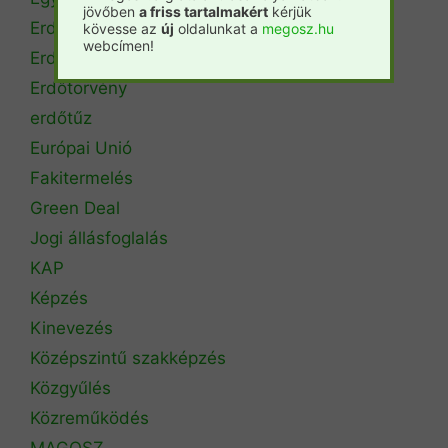
jövőben
a friss tartalmakért
kérjük
Erdészeti szakszemélyzet
kövesse az
új
oldalunkat a
megosz.hu
webcímen!
Erdőtérkép
Erdőtörvény
erdőtűz
Európai Unió
Fakitermelés
Green Deal
Jogi állásfoglalás
KAP
Képzés
Kinevezés
Középszintű szakképzés
Közgyűlés
Közreműködés
MAGOSZ