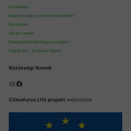
Erdőtérkép
Magyarország növényzete képekben
Növénytan
Fák és cserjék
Famatuzsálemek Magyarországon
Magtár Kft - Erdészeti Gépek
Közösségi ikonok
Mail
Facebook
Climaforce Life projekt
weboldala: