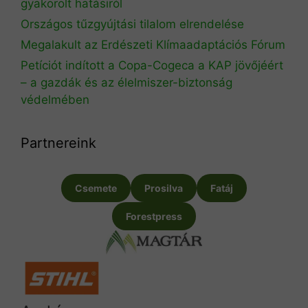
gyakorolt hatásiról
Országos tűzgyújtási tilalom elrendelése
Megalakult az Erdészeti Klímaadaptációs Fórum
Petíciót indított a Copa-Cogeca a KAP jövőjéért
– a gazdák és az élelmiszer-biztonság
védelmében
Partnereink
Csemete
Prosilva
Fatáj
Forestpress