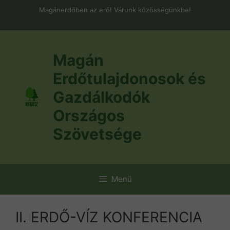
Kilépés
Magánerdőben az erő! Várunk közösségünkbe!
a
tartalomba
Magán
Erdőtulajdonosok és
Gazdálkodók
Országos
Szövetsége
Menü
II. ERDŐ-VÍZ KONFERENCIA