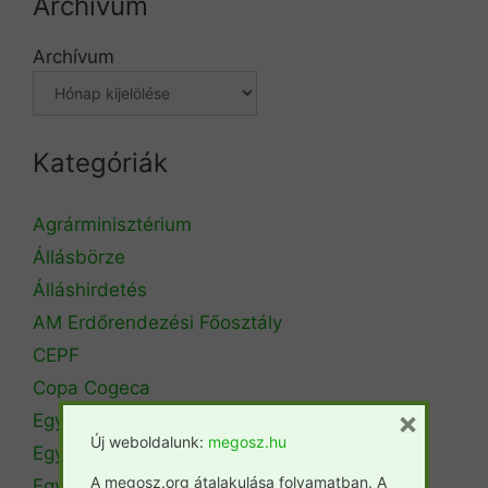
Archívum
Archívum
Kategóriák
Agrárminisztérium
Állásbörze
Álláshirdetés
AM Erdőrendezési Főosztály
CEPF
Copa Cogeca
×
Egyéb
Új weboldalunk:
megosz.hu
Egyetemi hírek
A megosz.org átalakulása folyamatban. A
Egyetemi szintű oktatás