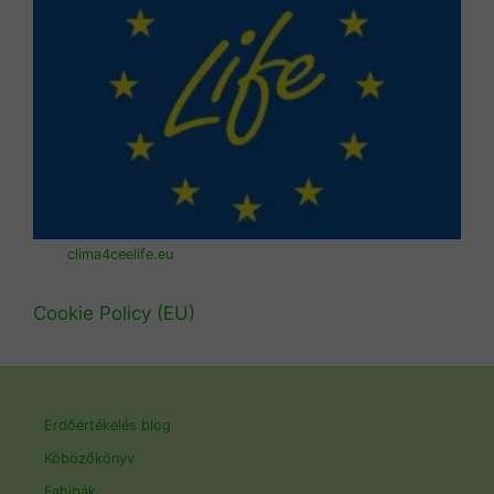
clima4ceelife.eu
Cookie Policy (EU)
Erdőértékelés blog
Köbözőkönyv
Fahibák