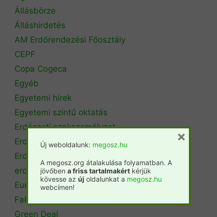
Állásbörze
Álláshirdetés
AM Erdőrendezési Főosztály
CEPF
Copa Cogeca
Egyéb
Egyetemi hírek
Egyetemi szintű oktatás
Erdészeti szakszemélyzet
×
Erdőtérkép
Új weboldalunk:
megosz.hu
Erdőtörvény
A megosz.org átalakulása folyamatban. A
erdőtűz
jövőben
a friss tartalmakért
kérjük
kövesse az
új
oldalunkat a
megosz.hu
Európai Unió
webcímen!
Fakitermelés
Green Deal