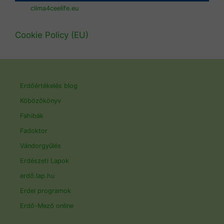
clima4ceelife.eu
Cookie Policy (EU)
Erdőértékelés blog
Köbözőkönyv
Fahibák
Fadoktor
Vándorgyűlés
Erdészeti Lapok
erdő.lap.hu
Erdei programok
Erdő-Mező online