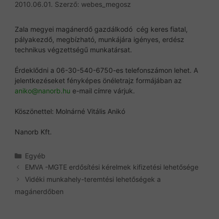
2010.06.01.
Szerző:
webes_megosz
Zala megyei magánerdő gazdálkodó cég keres fiatal,
pályakezdő, megbízható, munkájára igényes, erdész
technikus végzettségű munkatársat.
Érdeklődni a 06-30-540-6750-es telefonszámon lehet. A
jelentkezéseket fényképes önéletrajz formájában az
aniko@nanorb.hu
e-mail címre várjuk.
Köszönettel: Molnárné Vitális Anikó
Nanorb Kft.
Kategória
Egyéb
EMVA -MGTE erdősítési kérelmek kifizetési lehetősége
Vidéki munkahely-teremtési lehetőségek a
magánerdőben