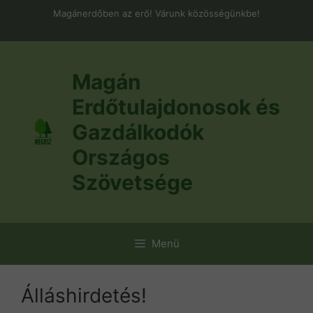
Kilépés
Magánerdőben az erő! Várunk közösségünkbe!
a
tartalomba
Magán
Erdőtulajdonosok és
Gazdálkodók
Országos
Szövetsége
Menü
Álláshirdetés!