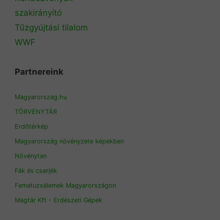
szakirányító
Tűzgyújtási tilalom
WWF
Partnereink
Magyarorszag.hu
TÖRVÉNYTÁR
Erdőtérkép
Magyarország növényzete képekben
Növénytan
Fák és cserjék
Famatuzsálemek Magyarországon
Magtár Kft - Erdészeti Gépek