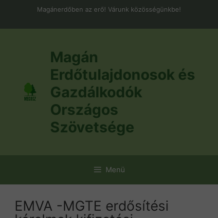
Kilépés
Magánerdőben az erő! Várunk közösségünkbe!
a
tartalomba
Magán
Erdőtulajdonosok és
Gazdálkodók
Országos
Szövetsége
Menü
EMVA -MGTE erdősítési