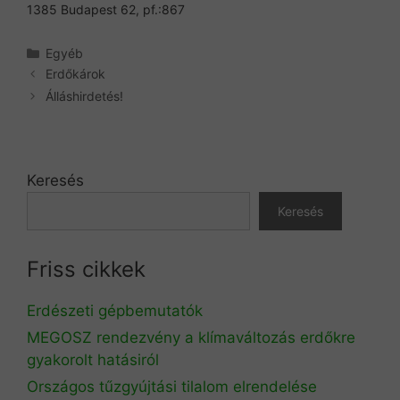
1385 Budapest 62, pf.:867
Kategória
Egyéb
Erdőkárok
Álláshirdetés!
Keresés
Keresés
Friss cikkek
Erdészeti gépbemutatók
MEGOSZ rendezvény a klímaváltozás erdőkre
gyakorolt hatásiról
Országos tűzgyújtási tilalom elrendelése