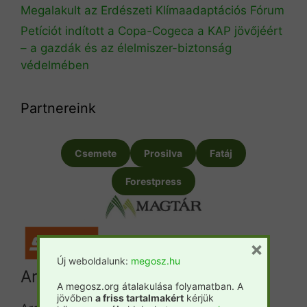
Megalakult az Erdészeti Klímaadaptációs Fórum
Petíciót indított a Copa-Cogeca a KAP jövőjéért
– a gazdák és az élelmiszer-biztonság
védelmében
Partnereink
Csemete
Prosilva
Fatáj
Forestpress
×
Új weboldalunk:
megosz.hu
Archívum
A megosz.org átalakulása folyamatban. A
jövőben
a friss tartalmakért
kérjük