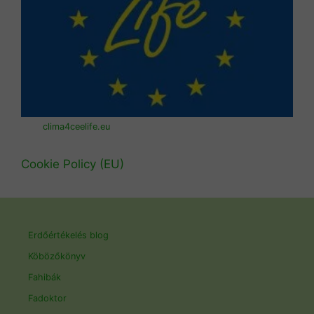
clima4ceelife.eu
Cookie Policy (EU)
Erdőértékelés blog
Köbözőkönyv
Fahibák
Fadoktor