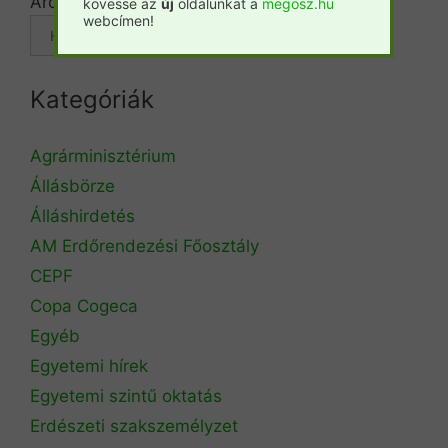
Archívum
kövesse az
új
oldalunkat a
megosz.hu
webcímen!
Kategóriák
Agrárminisztérium
Állásbörze
Álláshirdetés
AM Erdőrendezési Főosztály
CEPF
Copa Cogeca
Egyéb
Egyetemi hírek
Egyetemi szintű oktatás
Erdészeti szakszemélyzet