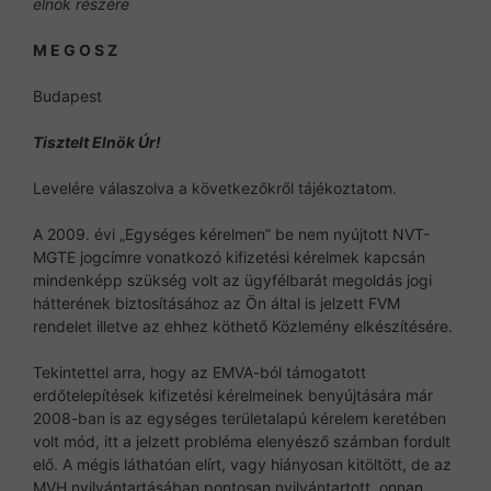
elnök részére
M E G O S Z
Budapest
Tisztelt Elnök Úr!
Levelére válaszolva a következőkről tájékoztatom.
A 2009. évi „Egységes kérelmen” be nem nyújtott NVT-
MGTE jogcímre vonatkozó kifizetési kérelmek kapcsán
mindenképp szükség volt az ügyfélbarát megoldás jogi
hátterének biztosításához az Ön által is jelzett FVM
rendelet illetve az ehhez köthető Közlemény elkészítésére.
Tekintettel arra, hogy az EMVA-ból támogatott
erdőtelepítések kifizetési kérelmeinek benyújtására már
2008-ban is az egységes területalapú kérelem keretében
volt mód, itt a jelzett probléma elenyésző számban fordult
elő. A mégis láthatóan elírt, vagy hiányosan kitöltött, de az
MVH nyilvántartásában pontosan nyilvántartott, onnan