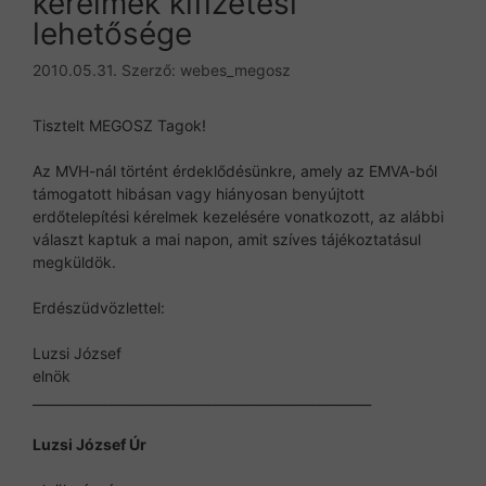
kérelmek kifizetési
lehetősége
2010.05.31.
Szerző:
webes_megosz
Tisztelt MEGOSZ Tagok!
Az MVH-nál történt érdeklődésünkre, amely az EMVA-ból
támogatott hibásan vagy hiányosan benyújtott
erdőtelepítési kérelmek kezelésére vonatkozott, az alábbi
választ kaptuk a mai napon, amit szíves tájékoztatásul
megküldök.
Erdészüdvözlettel:
Luzsi József
elnök
____________________________________________________
Luzsi József Úr