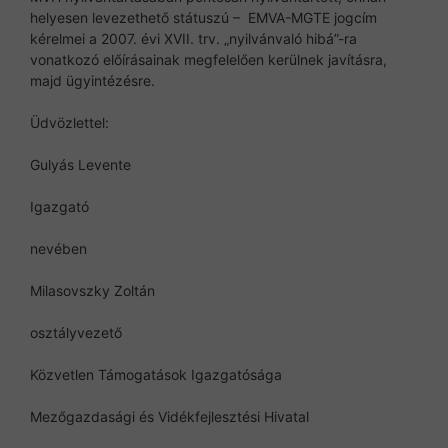
helyesen levezethető státuszú – EMVA-MGTE jogcím
kérelmei a 2007. évi XVII. trv. „nyilvánvaló hibá”-ra
vonatkozó előírásainak megfelelően kerülnek javításra,
majd ügyintézésre.
Üdvözlettel:
Gulyás Levente
Igazgató
nevében
Milasovszky Zoltán
osztályvezető
Közvetlen Támogatások Igazgatósága
Mezőgazdasági és Vidékfejlesztési Hivatal