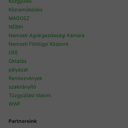
Közgyűlés
Közreműködés
MAGOSZ
NÉBIH
Nemzeti Agrárgazdasági Kamara
Nemzeti Földügyi Központ
OEE
Oktatás
pályázat
Rendezvények
szakirányító
Tűzgyújtási tilalom
WWF
Partnereink