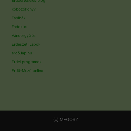
Erdőértékelés blog
Köbözőkönyv
Fahibák
Fadoktor
Vándorgyűlés
Erdészeti Lapok
erdő.lap.hu
Erdei programok
Erdő-Mező online
(c) MEGOSZ