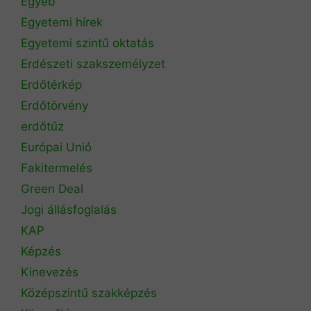
Egyéb
Egyetemi hírek
Egyetemi szintű oktatás
Erdészeti szakszemélyzet
Erdőtérkép
Erdőtörvény
erdőtűz
Európai Unió
Fakitermelés
Green Deal
Jogi állásfoglalás
KAP
Képzés
Kinevezés
Középszintű szakképzés