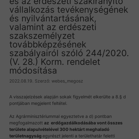
és az erdészeti szakirányító
vállalkozás tevékenységének
és nyilvántartásának,
valamint az erdészeti
szakszemélyzet
továbbképzésének
szabályairól szóló 244/2020.
(V. 28.) Korm. rendelet
módosítása
2022.08.19.
Szerző:
webes_megosz
A visszajelzések alapján sokak figyelmét elkerülte a 8.§ d
pontjában megjelent feltétel.
Az Agrárminisztériummal egyeztetve a d) pontban
megfogalmazott
az erdőgazdálkodásába vont összes
területe alapulvételével 300 hektárt meghaladó
területnagyság
egyrészt jelenti a területhatár feletti