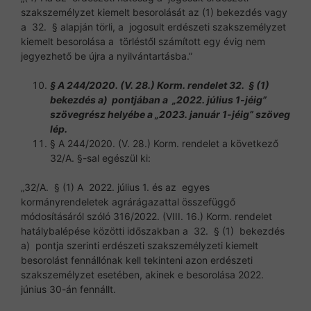
szakszemélyzet kiemelt besorolását az (1) bekezdés vagy
a 32. § alapján törli, a jogosult erdészeti szakszemélyzet
kiemelt besorolása a törléstől számított egy évig nem
jegyezhető be újra a nyilvántartásba.”
§ A 244/2020. (V. 28.) Korm. rendelet 32. § (1)
bekezdés a) pontjában a „2022. július 1-jéig”
szövegrész helyébe a „2023. január 1-jéig” szöveg
lép.
§ A 244/2020. (V. 28.) Korm. rendelet a következő
32/A. §-sal egészül ki:
„32/A. § (1) A 2022. július 1. és az egyes
kormányrendeletek agrárágazattal összefüggő
módosításáról szóló 316/2022. (VIII. 16.) Korm. rendelet
hatálybalépése közötti időszakban a 32. § (1) bekezdés
a) pontja szerinti erdészeti szakszemélyzeti kiemelt
besorolást fennállónak kell tekinteni azon erdészeti
szakszemélyzet esetében, akinek e besorolása 2022.
június 30-án fennállt.