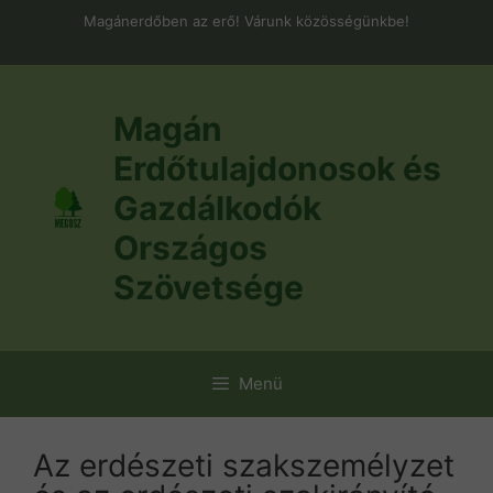
Kilépés
Magánerdőben az erő! Várunk közösségünkbe!
a
tartalomba
Magán
Erdőtulajdonosok és
Gazdálkodók
Országos
Szövetsége
Menü
Az erdészeti szakszemélyzet