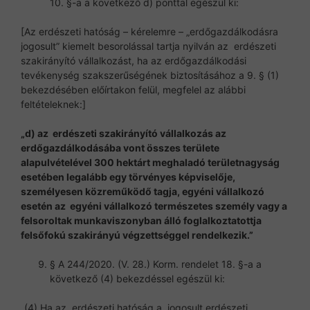
10. §-a a következő d) ponttal egészül ki:
[Az erdészeti hatóság – kérelemre – „erdőgazdálkodásra
jogosult” kiemelt besorolással tartja nyilván az erdészeti
szakirányító vállalkozást, ha az erdőgazdálkodási
tevékenység szakszerűségének biztosításához a 9. § (1)
bekezdésében előírtakon felül, megfelel az alábbi
feltételeknek:]
„
d) az erdészeti szakirányító vállalkozás az
erdőgazdálkodásába vont összes területe
alapulvételével 300 hektárt meghaladó területnagyság
esetében legalább egy törvényes képviselője,
személyesen közreműködő tagja, egyéni vállalkozó
esetén az egyéni vállalkozó természetes személy vagy a
felsoroltak munkaviszonyban álló foglalkoztatottja
felsőfokú szakirányú végzettséggel rendelkezik.”
§ A 244/2020. (V. 28.) Korm. rendelet 18. §-a a
következő (4) bekezdéssel egészül ki:
„(4) Ha az erdészeti hatóság a jogosult erdészeti