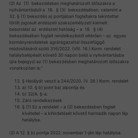
(2) Az (1) bekezdésben meghatározott időszakra a
nyilvántartásból a 18. § (3) bekezdésében, valamint a
32. § (1) bekezdés a) pontjában foglaltakra tekintettel
törölt jogosult erdészeti szakszemélyzeti kiemelt
besorolást az erdészeti hatóság – a 18. § (4)
bekezdésében foglalt rendelkezéstől eltérően – az egyes
kormányrendeletek agrárágazattal összefüggő
módosításáról szóló 316/2022. (VIII. 16.) Korm. rendelet
hatálybalépését követő 30 napon belül a nyilvántartásba
újra bejegyzi az (1) bekezdésben meghatározott időszakra
vonatkozóan is.”
§ Hatályát veszti a 244/2020. (V. 28.) Korm. rendelet
a) 10. § b) pont ba) alpontja és
b) 32/A. §-a.
Záró rendelkezések
§ (1) Ez a rendelet – a (2) bekezdésben foglalt
kivétellel – a kihirdetését követő harmadik napon lép
hatályba.
(2) A 12. § b) pontja 2022. november 1-jén lép hatályba.