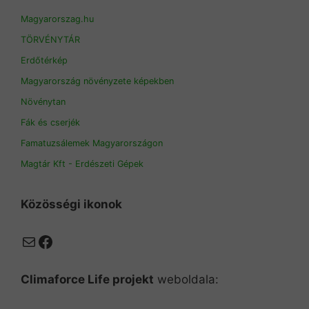
Magyarorszag.hu
TÖRVÉNYTÁR
Erdőtérkép
Magyarország növényzete képekben
Növénytan
Fák és cserjék
Famatuzsálemek Magyarországon
Magtár Kft - Erdészeti Gépek
Közösségi ikonok
Mail
Facebook
Climaforce Life projekt
weboldala: