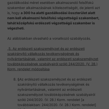
gazdálkodási méret esetében alkalmazandó felsőfokú
szakember alkalmazásának kötelezettségét, de jelenti azt
is, hogy
a 300 ha alatti gazdálkodási összterület alatt
nem kell alkalmazni felsőfokú végzettségű szakembert,
tehát középfokú erdészeti végzettségű szakember is
végezheti.
Az alábbiakban olvasható a vonatkozó szabályozás.
„5. Az erdészeti szakszemélyzet és az erdészeti
szakirányító vállalkozás tevékenységének és
nyilvántartásának, valamint az erdészeti szakszemélyzet
továbbképzésének szabályairól szóló 244/2020. (V. 28.)
Korm. rendelet módosítása
§Az erdészeti szakszemélyzet és az erdészeti
szakirányító vállalkozás tevékenységének és
nyilvántartásának, valamint az erdészeti
szakszemélyzet továbbképzésének szabályairól
szóló 244/2020. (V. 28.) Korm. rendelet [a
továbbiakban: 244/2020. (V. 28.) Korm. rendelet]