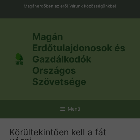
Kilépés
Magánerdőben az erő! Várunk közösségünkbe!
a
tartalomba
Magán
Erdőtulajdonosok és
Gazdálkodók
Országos
Szövetsége
Menü
Körültekintően kell a fát