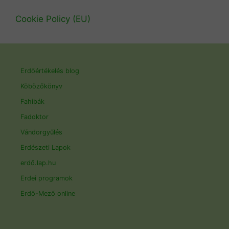
Cookie Policy (EU)
Erdőértékelés blog
Köbözőkönyv
Fahibák
Fadoktor
Vándorgyűlés
Erdészeti Lapok
erdő.lap.hu
Erdei programok
Erdő-Mező online