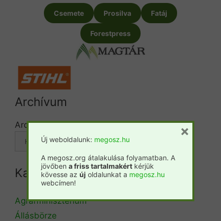
Csemete
Prosilva
Fatáj
Forestpress
Archívum
Archívum
×
Új weboldalunk:
megosz.hu
A megosz.org átalakulása folyamatban. A
jövőben
a friss tartalmakért
kérjük
Kategóriák
kövesse az
új
oldalunkat a
megosz.hu
webcímen!
Agrárminisztérium
Állásbörze