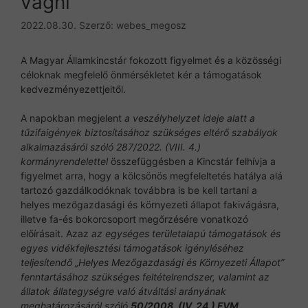
vágni
2022.08.30.
Szerző:
webes_megosz
A Magyar Államkincstár fokozott figyelmet és a közösségi
céloknak megfelelő önmérsékletet kér a támogatások
kedvezményezettjeitől.
A napokban megjelent
a veszélyhelyzet ideje alatt a
tűzifaigények biztosításához szükséges eltérő szabályok
alkalmazásáról szóló 287/2022. (VIII. 4.)
kormányrendelettel
összefüggésben a Kincstár felhívja a
figyelmet arra, hogy a kölcsönös megfeleltetés hatálya alá
tartozó gazdálkodóknak továbbra is be kell tartani a
helyes mezőgazdasági és környezeti állapot fakivágásra,
illetve fa-és bokorcsoport megőrzésére vonatkozó
előírásait. Azaz
az egységes területalapú támogatások és
egyes vidékfejlesztési támogatások igényléséhez
teljesítendő „Helyes Mezőgazdasági és Környezeti Állapot”
fenntartásához szükséges feltételrendszer, valamint az
állatok állategységre való átváltási arányának
meghatározásáról szóló
50/2008. (IV. 24.) FVM