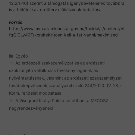
12.2.1-16) szerint a támogatás igénybevételének továbbra
is a feltétele az erdőterv előírásainak betartása.
Forrás
:
https://www.mvh.allamkincstar.gov.hu/fooldal/-/content/VL
fqQiCLy40T/korultekintoen-kell-a-fat-vagni/maximized
Kategória
Egyéb
Az erdészeti szakszemélyzet és az erdészeti
szakirányító vállalkozás tevékenységének és
nyilvántartásának, valamint az erdészeti szakszemélyzet
továbbképzésének szabályairól szóló 244/2020. (V. 28.)
Korm. rendelet módosítása
A Visegrádi Királyi Palota ad otthont a MEGOSZ
nagyrendezvényének!