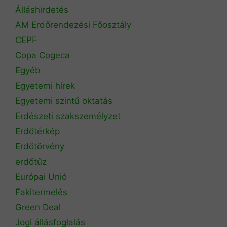
Álláshirdetés
AM Erdőrendezési Főosztály
CEPF
Copa Cogeca
Egyéb
Egyetemi hírek
Egyetemi szintű oktatás
Erdészeti szakszemélyzet
Erdőtérkép
Erdőtörvény
erdőtűz
Európai Unió
Fakitermelés
Green Deal
Jogi állásfoglalás