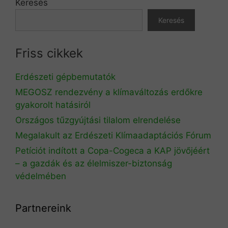
Keresés
Keresés
Friss cikkek
Erdészeti gépbemutatók
MEGOSZ rendezvény a klímaváltozás erdőkre
gyakorolt hatásiról
Országos tűzgyújtási tilalom elrendelése
Megalakult az Erdészeti Klímaadaptációs Fórum
Petíciót indított a Copa-Cogeca a KAP jövőjéért
– a gazdák és az élelmiszer-biztonság
védelmében
Partnereink