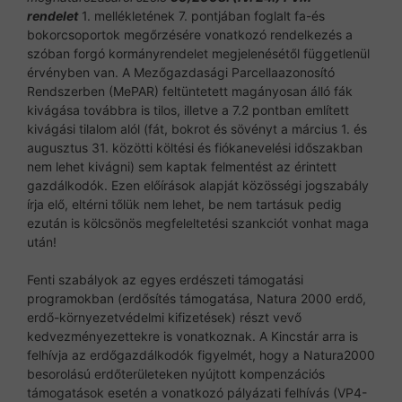
rendelet
1. mellékletének 7. pontjában foglalt fa-és
bokorcsoportok megőrzésére vonatkozó rendelkezés a
szóban forgó kormányrendelet megjelenésétől függetlenül
érvényben van. A Mezőgazdasági Parcellaazonosító
Rendszerben (MePAR) feltüntetett magányosan álló fák
kivágása továbbra is tilos, illetve a 7.2 pontban említett
kivágási tilalom alól (fát, bokrot és sövényt a március 1. és
augusztus 31. közötti költési és fiókanevelési időszakban
nem lehet kivágni) sem kaptak felmentést az érintett
gazdálkodók. Ezen előírások alapját közösségi jogszabály
írja elő, eltérni tőlük nem lehet, be nem tartásuk pedig
ezután is kölcsönös megfeleltetési szankciót vonhat maga
után!
Fenti szabályok az egyes erdészeti támogatási
programokban (erdősítés támogatása, Natura 2000 erdő,
erdő-környezetvédelmi kifizetések) részt vevő
kedvezményezettekre is vonatkoznak. A Kincstár arra is
felhívja az erdőgazdálkodók figyelmét, hogy a Natura2000
besorolású erdőterületeken nyújtott kompenzációs
támogatások esetén a vonatkozó pályázati felhívás (VP4-