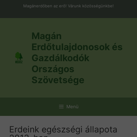
Kilépés
Magánerdőben az erő! Várunk közösségünkbe!
a
tartalomba
Magán
Erdőtulajdonosok és
Gazdálkodók
Országos
Szövetsége
Menü
Erdeink egészségi állapota