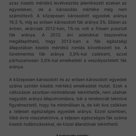
azaz kisebb mértékű levélvesztés jelentkezett ezeken az
egyedeken, de a károsodás mértéke még nem
számottevő. A közepesen károsodott egyedek aránya
16,5 %, míg az erősen károsodott fák aránya 3%. Ebben az
évben, akárcsak 2012-ben, 1%-os volt a frissen pusztult
fák aránya. A 2012. évi adatokkal összevetve
megállapítható, hogy 2013-ban a fák egészségi
állapotában kisebb mértékű romlás következett be. A
tünetmentes fák aránya 3,9%-kal csökkent, ezzel
párhuzamosan 3,6%-kal emelkedett a veszélyeztetett fák
aránya.
A közepesen károsodott és az erősen károsodott egyedek
száma szintén kisebb mértékű emelkedést mutat. Ezek a
változások azonban minimálisnak tekinthetők, nem utalnak
nagyobb arányú állapotromlásra, bár a tendenciát tekintve
figyelmeztető, hogy ha minimálisan is, de két éve csökken
a teljesen egészséges egyedek aránya. Ezzel szemben,
több évre visszatekintve, a teljesen egészséges fák száma
kisebb hullámzásokkal, de közel állandónak tekinthető.