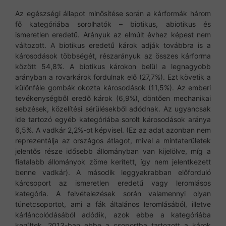
Az egészségi állapot minősítése során a kárformák három
fő kategóriába sorolhatók – biotikus, abiotikus és
ismeretlen eredetű. Arányuk az elmúlt évhez képest nem
változott. A biotikus eredetű károk adják továbbra is a
károsodások többségét, részarányuk az összes kárforma
között 54,8%. A biotikus károkon belül a legnagyobb
arányban a rovarkárok fordulnak elő (27,7%). Ezt követik a
különféle gombák okozta károsodások (11,5%). Az emberi
tevékenységből eredő károk (6,9%), döntően mechanikai
sebzések, közelítési sérülésekből adódnak. Az ugyancsak
ide tartozó egyéb kategóriába sorolt károsodások aránya
6,5%. A vadkár 2,2%-ot képvisel. (Ez az adat azonban nem
reprezentálja az országos átlagot, mivel a mintaterületek
jelentős része idősebb állományban van kijelölve, míg a
fiatalabb állományok zöme kerített, így nem jelentkezett
benne vadkár). A második leggyakrabban előforduló
kárcsoport az ismeretlen eredetű vagy leromlásos
kategória. A felvételezések során valamennyi olyan
tünetcsoportot, ami a fák általános leromlásából, illetve
kárláncolódásából adódik, azok ebbe a kategóriába
kerültek. 2013-ban ebbe a csoportba tartozott a károk