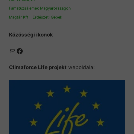
Famatuzsálemek Magyarországon
Magtár Kft - Erdészeti Gépek
Közösségi ikonok
Mail
Facebook
Climaforce Life projekt
weboldala: