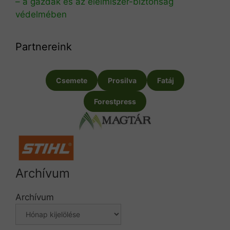
– a gazdák és az élelmiszer-biztonság
védelmében
Partnereink
Csemete
Prosilva
Fatáj
Forestpress
Archívum
Archívum