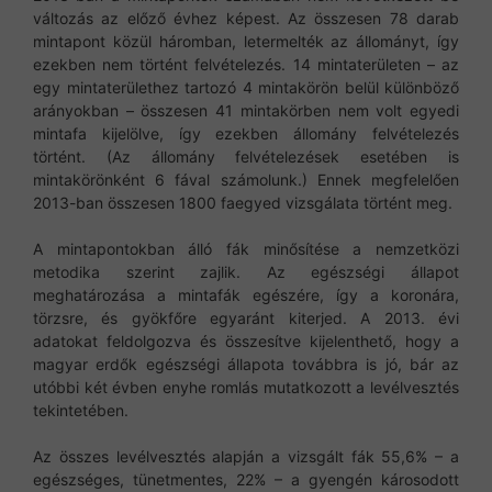
változás az előző évhez képest. Az összesen 78 darab
mintapont közül háromban, letermelték az állományt, így
ezekben nem történt felvételezés. 14 mintaterületen – az
egy mintaterülethez tartozó 4 mintakörön belül különböző
arányokban – összesen 41 mintakörben nem volt egyedi
mintafa kijelölve, így ezekben állomány felvételezés
történt. (Az állomány felvételezések esetében is
mintakörönként 6 fával számolunk.) Ennek megfelelően
2013-ban összesen 1800 faegyed vizsgálata történt meg.
A mintapontokban álló fák minősítése a nemzetközi
metodika szerint zajlik. Az egészségi állapot
meghatározása a mintafák egészére, így a koronára,
törzsre, és gyökfőre egyaránt kiterjed. A 2013. évi
adatokat feldolgozva és összesítve kijelenthető, hogy a
magyar erdők egészségi állapota továbbra is jó, bár az
utóbbi két évben enyhe romlás mutatkozott a levélvesztés
tekintetében.
Az összes levélvesztés alapján a vizsgált fák 55,6% – a
egészséges, tünetmentes, 22% – a gyengén károsodott