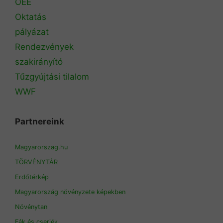
OEE
Oktatás
pályázat
Rendezvények
szakirányító
Tűzgyújtási tilalom
WWF
Partnereink
Magyarorszag.hu
TÖRVÉNYTÁR
Erdőtérkép
Magyarország növényzete képekben
Növénytan
Fák és cserjék