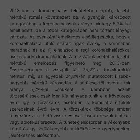
2013-ban a koronaelhalás tekintetében újabb, kisebb
mértékű romlás következett be. A gyengén károsodott
kategóriában a koronaelhalások aránya mintegy 5,7%-kal
emelkedett, de a többi kategóriában nem történt lényegi
változás. Az évenkénti emelkedés elsődleges oka, hogy a
koronaelhalásra utaló száraz ágak évekig a koronában
maradnak és az új elhalások a régi koronaelhalásokkal
összeadódva kumulálódnak. A törzskárok esetében kisebb
mértékű emelkedés figyelhető meg 2013-ban.
Összességében a vizsgált fák 75,2%-a törzskároktól
mentes, míg az egyedek 24,8%-án mutatkozott kisebb-
nagyobb mértékű károsodás. A sérülésektől mentes fák
aránya 5,2%-kal csökkent. A korábban észlelt
törzssérülések csak igen kis hányada tűnik el a következő
évre, így a törzskárok esetében is kumulatív értékek
szerepelnek évről évre. A törzskárok többsége emberi
tényezőre vezethető vissza és csak kisebb részük biotikus
vagy abiotikus eredetű. A tünetek elsősorban a vékonyabb
kérgű és így sérülékenyebb bükkökön és a gyertyánokon
jelentkeznek elsősorban.