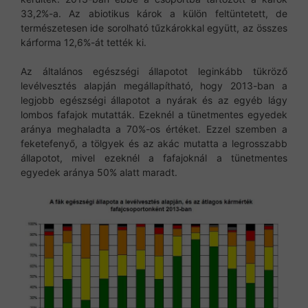
33,2%-a. Az abiotikus károk a külön feltüntetett, de
természetesen ide sorolható tűzkárokkal együtt, az összes
kárforma 12,6%-át tették ki.
Az általános egészségi állapotot leginkább tükröző
levélvesztés alapján megállapítható, hogy 2013-ban a
legjobb egészségi állapotot a nyárak és az egyéb lágy
lombos fafajok mutatták. Ezeknél a tünetmentes egyedek
aránya meghaladta a 70%-os értéket. Ezzel szemben a
feketefenyő, a tölgyek és az akác mutatta a legrosszabb
állapotot, mivel ezeknél a fafajoknál a tünetmentes
egyedek aránya 50% alatt maradt.