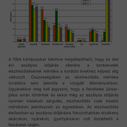
A főbb kártípusokat tekintve megállapítható, hogy az idei
évi aszályos időjárás ellenére a lomblevelek
elszíneződésének mértéke a korábbi évekhez képest alig
változott. Összességében az elszíneződés mértéke
továbbra sem jelentős a vizsgált állományokban.
Ugyanakkor meg kell jegyezni, hogy a felvételek június-
július során történtek és ekkor még az aszályos időjárás
nyomán kialakuló sárgulás, elszíneződés csak kisebb
mértékben jelentkezett az egyedeken. Az elszíneződés
elsősorban az aszályos időjárásra fokozottabban érzékeny
akácokon, nyárakon, gyertyánokon volt észlelhető a
felvételek idején.