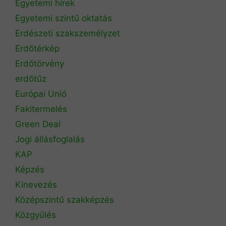
Egyetemi hírek
Egyetemi szintű oktatás
Erdészeti szakszemélyzet
Erdőtérkép
Erdőtörvény
erdőtűz
Európai Unió
Fakitermelés
Green Deal
Jogi állásfoglalás
KAP
Képzés
Kinevezés
Középszintű szakképzés
Közgyűlés