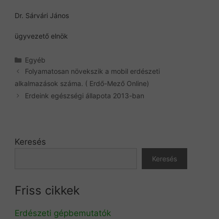
Dr. Sárvári János
ügyvezető elnök
Kategória
Egyéb
Folyamatosan növekszik a mobil erdészeti
alkalmazások száma. ( Erdő-Mező Online)
Erdeink egészségi állapota 2013-ban
Keresés
Keresés
Friss cikkek
Erdészeti gépbemutatók