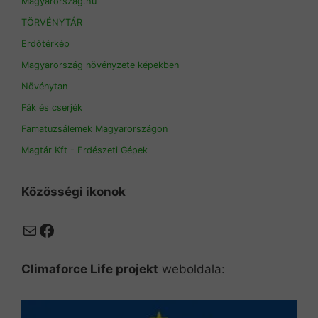
Magyarorszag.hu
TÖRVÉNYTÁR
Erdőtérkép
Magyarország növényzete képekben
Növénytan
Fák és cserjék
Famatuzsálemek Magyarországon
Magtár Kft - Erdészeti Gépek
Közösségi ikonok
Mail
Facebook
Climaforce Life projekt
weboldala: