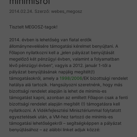
minimisről
2014.02.24.
Szerző:
webes_megosz
Tisztelt MEGOSZ-tagok!
2014. évben is lehetőség van fiatal erdők
állománynevelésére támogatási kérelmet benyújtani. A
Főlapon nyilatkozni kell a „jelen pályázat benyújtását
megelőző két pénzügyi évben, valamint a folyamatban
lévő pénzügyi évben”, vagyis a 2012. január 1-től a
pályázat benyújtásának napjáig megítélt(!)
támogatásokról, amely a
1998/2006
/EK bizottsági rendelet
hatálya alá tartozik. Hangsúlyozni szeretnénk, hogy más
bizottsági rendelet alapján is lehet de minimis-es
támogatást kapni, azonban az említett Főlapon csak a fenti
bizottsági rendelet alapján megítélt (!) támogatásra kell
nyilatkozni. A Vidékfejlesztési Minisztériummal folytatott
egyeztetések után, a VM-hez tartozó de minimis-es
támogatási lehetőségekről – segítségképpen a pályázat
benyújtásához – az alábbi linket adjuk közzé: