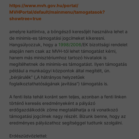
https://www.mvh.gov.hu/portal/
MVHPortal/default/mainmenu/tam
ogatasok?
showtree=true
amelyre kattintva, a böngésző keresőjét használva lehet a
de minimis-es támogatási jogcímeket kikeresni.
Hangsúlyozzuk, hogy a
1998/2006
/EK bizottsági rendelet
alapján nem csak az MVH-tól lehet támogatást kérni,
hanem más minisztériumhoz tartozó hivatalok is
megítélhetnek de minimis-es támogatást. Ilyen támogatás
például a munkaügyi központok által megítélt, ún.
„bérjárulék” („A hátrányos helyzetűek
foglalkoztathatóságának javítása”) támogatás is.
A fenti lista tehát koránt sem teljes, azonban a fenti linken
történő keresés eredményeként a pályázó
erdőgazdálkodók zöme megtalálhatja a rá vonatkozó
támogatási jogcímek nagy részét. Bízunk benne, hogy az
eredményes pályázathoz segítséggel tudtunk szolgálni.
Erdészüdvözlettel: