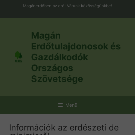
Kilépés
Magánerdőben az erő! Várunk közösségünkbe!
a
tartalomba
Magán
Erdőtulajdonosok és
Gazdálkodók
Országos
Szövetsége
Menü
Információk az erdészeti de