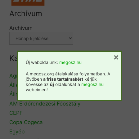
Archívum
Archívum
×
Kategóriák
Új weboldalunk:
megosz.hu
A megosz.org átalakulása folyamatban. A
Agrárminisztérium
jövőben
a friss tartalmakért
kérjük
kövesse az
új
oldalunkat a
megosz.hu
Állásbörze
webcímen!
Álláshirdetés
AM Erdőrendezési Főosztály
CEPF
Copa Cogeca
Egyéb