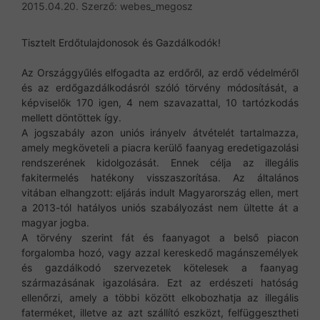
2015.04.20.
Szerző:
webes_megosz
Tisztelt Erdőtulajdonosok és Gazdálkodók!
Az Országgyűlés elfogadta az erdőről, az erdő védelméről
és az erdőgazdálkodásról szóló törvény módosítását, a
képviselők 170 igen, 4 nem szavazattal, 10 tartózkodás
mellett döntöttek így.
A jogszabály azon uniós irányelv átvételét tartalmazza,
amely megköveteli a piacra kerülő faanyag eredetigazolási
rendszerének kidolgozását. Ennek célja az illegális
fakitermelés hatékony visszaszorítása. Az általános
vitában elhangzott: eljárás indult Magyarország ellen, mert
a 2013-tól hatályos uniós szabályozást nem ültette át a
magyar jogba.
A törvény szerint fát és faanyagot a belső piacon
forgalomba hozó, vagy azzal kereskedő magánszemélyek
és gazdálkodó szervezetek kötelesek a faanyag
származásának igazolására. Ezt az erdészeti hatóság
ellenőrzi, amely a többi között elkobozhatja az illegális
faterméket, illetve az azt szállító eszközt, felfüggesztheti