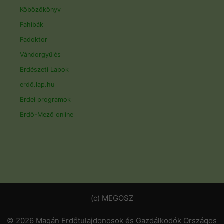
Köbözőkönyv
Fahibák
Fadoktor
Vándorgyűlés
Erdészeti Lapok
erdő.lap.hu
Erdei programok
Erdő-Mező online
(c) MEGOSZ
© 2026 Magán Erdőtulajdonosok és Gazdálkodók Országos