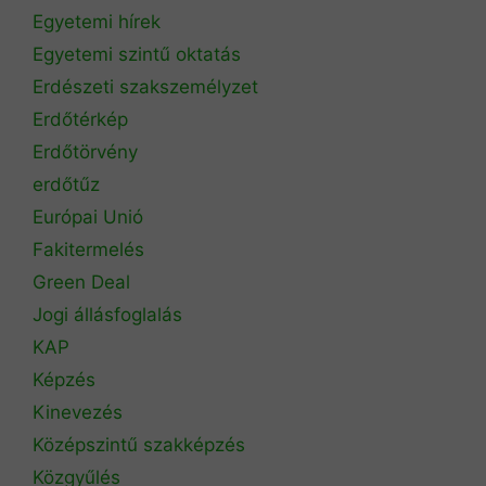
Egyetemi hírek
Egyetemi szintű oktatás
Erdészeti szakszemélyzet
Erdőtérkép
Erdőtörvény
erdőtűz
Európai Unió
Fakitermelés
Green Deal
Jogi állásfoglalás
KAP
Képzés
Kinevezés
Középszintű szakképzés
Közgyűlés