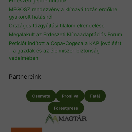
Erdészeti gépbemutatók
MEGOSZ rendezvény a klímaváltozás erdőkre
gyakorolt hatásiról
Országos tűzgyújtási tilalom elrendelése
Megalakult az Erdészeti Klímaadaptációs Fórum
Petíciót indított a Copa-Cogeca a KAP jövőjéért
– a gazdák és az élelmiszer-biztonság
védelmében
Partnereink
Csemete
Prosilva
Fatáj
Forestpress