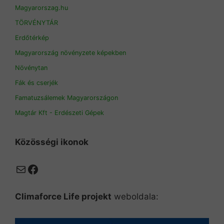
Magyarorszag.hu
TÖRVÉNYTÁR
Erdőtérkép
Magyarország növényzete képekben
Növénytan
Fák és cserjék
Famatuzsálemek Magyarországon
Magtár Kft - Erdészeti Gépek
Közösségi ikonok
Mail
Facebook
Climaforce Life projekt
weboldala: