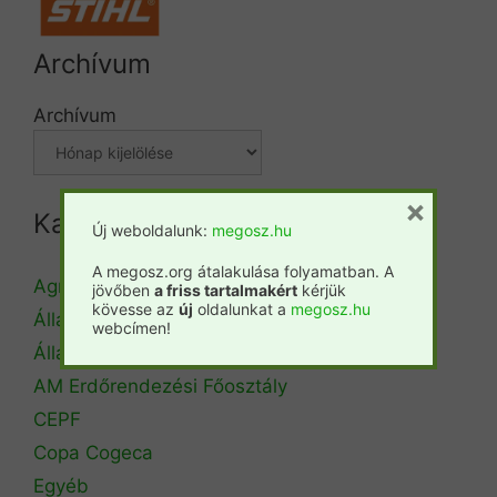
Archívum
Archívum
×
Kategóriák
Új weboldalunk:
megosz.hu
A megosz.org átalakulása folyamatban. A
Agrárminisztérium
jövőben
a friss tartalmakért
kérjük
kövesse az
új
oldalunkat a
megosz.hu
Állásbörze
webcímen!
Álláshirdetés
AM Erdőrendezési Főosztály
CEPF
Copa Cogeca
Egyéb