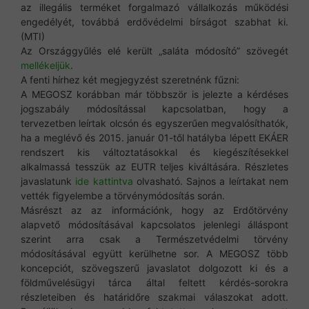
az illegális terméket forgalmazó vállalkozás működési
engedélyét, továbbá erdővédelmi bírságot szabhat ki.
(MTI)
Az Országgyűlés elé került „saláta módosító” szövegét
mellékeljük
.
A fenti hírhez két megjegyzést szeretnénk fűzni:
A MEGOSZ korábban már többször is jelezte a kérdéses
jogszabály módosítással kapcsolatban, hogy a
tervezetben leírtak olcsón és egyszerűen megvalósíthatók,
ha a meglévő és 2015. január 01-től hatályba lépett EKÁER
rendszert kis változtatásokkal és kiegészítésekkel
alkalmassá tesszük az EUTR teljes kiváltására. Részletes
javaslatunk
ide kattintva
olvasható. Sajnos a leírtakat nem
vették figyelembe a törvénymódosítás során.
Másrészt az az információnk, hogy az Erdőtörvény
alapvető módosításával kapcsolatos jelenlegi álláspont
szerint arra csak a Természetvédelmi törvény
módosításával együtt kerülhetne sor. A MEGOSZ több
koncepciót, szövegszerű javaslatot dolgozott ki és a
földművelésügyi tárca által feltett kérdés-sorokra
részleteiben és határidőre szakmai válaszokat adott.