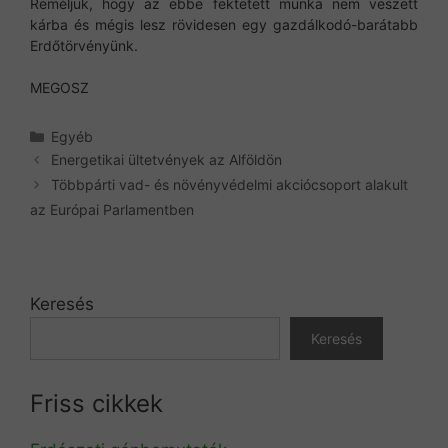
Reméljük, hogy az ebbe fektetett munka nem veszett
kárba és mégis lesz rövidesen egy gazdálkodó-barátabb
Erdőtörvényünk.
MEGOSZ
Kategória
Egyéb
Energetikai ültetvények az Alföldön
Többpárti vad- és növényvédelmi akciócsoport alakult
az Európai Parlamentben
Keresés
Keresés
Friss cikkek