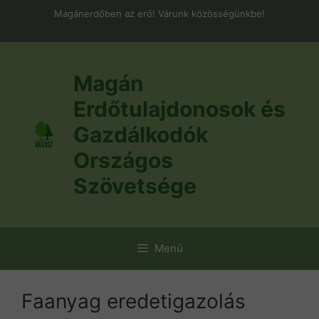
Kilépés
Magánerdőben az erő! Várunk közösségünkbe!
a
tartalomba
Magán
Erdőtulajdonosok és
Gazdálkodók
Országos
Szövetsége
Menü
Faanyag eredetigazolás